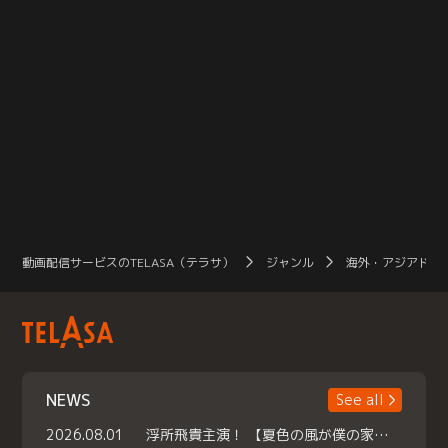
動画配信サービスのTELASA（テラサ）
ジャンル
海外・アジアドラ
NEWS
See all
2026.08.01
浮所飛貴主演！ 【夏色の風が僕の家にやってきた】 本日よりテラサで独占配信スタート！