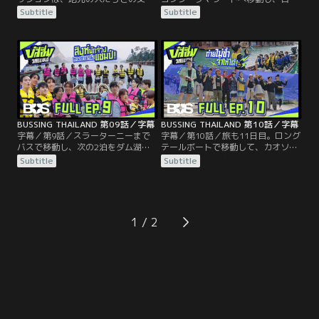
流。4つのグループに分かれたメン
寺院ワット・カオクンパノムを訪れ
Subtitle
Subtitle
バーがトゥクトゥクに乗って町を移
る。その後、今回のゲームが行われ
動し、制限時間内に様々な職業の人
る場所へ。3組に分かれて伝統の影
たちと会話して写真を撮り、その数
絵人形劇に挑戦する。それぞれの組
を競う。ただし、BUSを知らない人
にBUSの楽曲が割り当てられ、曲に
であることが条件。どこに行けば一
あわせてストーリーを作り、人形を
番効率的に色々な人に会えるのか？
操り、ナレーションをつけて上演す
それぞれのグループは作戦を立てて
るというものだ。
街に飛び出す。
BUSSING THAILAND 第09話／字幕
BUSSING THAILAND 第10話／字幕
字幕／第9話／スラーターニーまで
字幕／第10話／旅も11日目。ロング
バスで移動し、次の2泊をダム湖の
テールボートで移動して、カオソッ
上に浮かぶいかだの施設で過ごすこ
ク国立公園の洞窟などを目指す。ミ
Subtitle
Subtitle
とになったBUSメンバー。電気が使
ッションは再びメンバーの写真を撮
えるのは夕方6時から翌朝6時までに
るゲームだ。美しい景色を楽しみな
限られ、電気ケトルやドライヤーな
がら、異なる組み合わせを背景やア
ども使えない。到着した後、6つの
ングルも工夫して撮影し、提出しな
チームに分かれ、早速ダム湖でゲー
ければならない。点数はプロデュー
1
ムに挑戦することになる。カヤック
サーたちの採点で決まる。
を使った2つのチャレンジ、勝つの
はどのチーム？