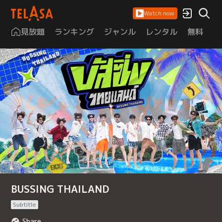
Watch now
見放題
ランキング
ジャンル
レンタル
無料
は
BUSSING THAILAND
Subtitle
Share