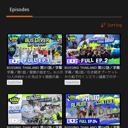
Episodes
Sorting
BUSSING THAILAND 第01話／字幕
BUSSING THAILAND 第02話／字幕
字幕／第1話／冒険の始まり。BUSの
字幕／第2話／引き続きプーケット
12人が向かった先はタイ南部の島、
から船で行くシミラン諸島でのダイ
プーケット。ゲームでポイントを溜
ビング編。ナイトダイブを含めて4
Subtitle
Subtitle
め、勝者2名には好きなアーティス
回のダイビングを経験した後、水中
トのコンサートを見に出かける海外
で海の生物の写真を撮った3つのグ
旅行がプレゼントされることがわか
ループは、写真を使ってビンゴゲー
ると、競争心の塊のメンバーたちは
ムで対決する。翌朝、一行は世界で
我こそはと勝つ気満々。初回のアク
も有数のダイビングサイトであるリ
ティビティは、ダイビング！ 一行は
チェリューロックへ向かい、そこで
船で3泊のダイビングへ出かける。
は2組に分かれて海底でのMV撮影の
ミッションに挑戦する。
BUSSING THAILAND 第03話／字幕
BUSSING THAILAND 第04話／字幕