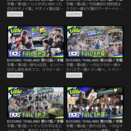
字幕／第3話／12人が次に向かった
字幕／第4話／今回最初の目的地は
のはヤオノイ島。ヤオノイ島は自然
クラビー県ピピ島のマーヤーベイ。
との共生で知られ、一行はまず島の
世界有数の美しさを誇るビーチで発
Subtitle
Subtitle
シンボルである鳥、サイチョウにつ
表されたミッションは“フォトアル
いてのレクチャーを受ける。最初の
バム”。指定された内容で写真を撮
ゲームはサイチョウのライフサイク
り、後ほど撮った写真で競いあうと
ルをバティックに描いて表現す
いうものだ。景観やお互いを撮影
る”サイチョウのラブストーリー“。
し、特別な一枚を撮ろうと、メンバ
そのため、全員でバティック作りの
ーはそれぞれ工夫する。
工程を学び、実践する。
BUSSING THAILAND 第05話／字幕
BUSSING THAILAND 第06話／字幕
字幕／第5話／旅も6日目、メンバー
字幕／第6話／一行はクラビー県か
は少し体を休めつつ、クラビーのホ
らバスで一路トラン県へ。トラン出
テルのプールで2チームに分かれて
身のメンバー、ピームワスの実家の
Subtitle
Subtitle
ウォーター・チェアボールの対戦を
レストランを全員で訪れる。親戚一
行うことになる。常に勝負にこだわ
同があつまったレストランでの歓迎
る12人は、作戦会議の段階から真剣
にピームワス本人だけでなくメンバ
そのもの。試合が始まり、戦いは大
ーも感激。食事を堪能し、店の名物
接戦。果たしてより多くのポイント
であるサラパオ作りに挑戦した後で
を獲得するのは誰？
発表されたミッションは、トランの
路上でのゲリラバスキングだ。
BUSSING THAILAND 第07話／字幕
BUSSING THAILAND 第08話／字幕
字幕／第7話／トランでの次なるミ
字幕／第8話／旅の9日目。一行はナ
ッションは、地元の人たちとの交
コンシータマラートへ移動し、古代