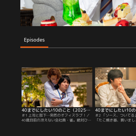
Episodes
40までにしたい10のこと（2025/07/04放送分）第01話
＃1 上司と部下…突然のオフィスラブ！／
＃2 「ソース、ついて
40歳目前の冴えない会社員・雀。絶対ひみ
「たこ焼き器、買いまし
つの「したいことリスト」を10歳年下の部
とつ「タコパ」を叶える
下・慶司に見られてしまった！？枯れた上
量販店に行きたこ焼き器
司＆イケメン部下の年の差オフィスラブ！
家に押しかけられ…その