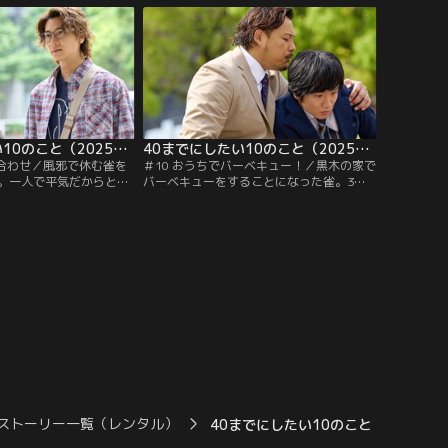
とに…
40までにしたい10のこと（2025/08/29放送分）第09話
40までにしたい10のこと（2025/09/05放送分）第10話
鉢合わせ／風邪で休む雀を
＃10 おうちでバーベキュー！／黒木の家で
。一人で平気だからと強
バーベキューをすることになった雀。3人
は雀が眠るまで寄り添
の娘の子守りに奮闘する中、結婚や子供に
た2人は共に出かける
ついて無邪気に問われ言葉に詰まる。さら
鉢合わせてしまい！？
に、家庭を支える黒木の覚悟を聞いて…
ストーリー一覧（レンタル）
40までにしたい10のこと