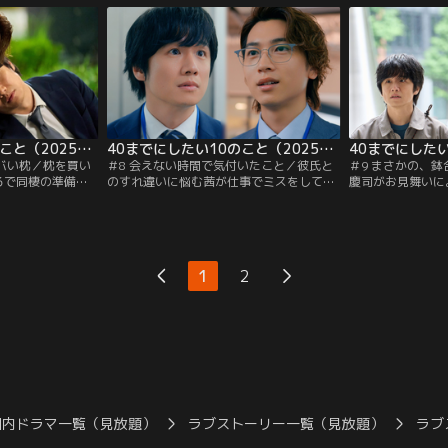
40までにしたい10のこと（2025/08/15放送分）第07話
40までにしたい10のこと（2025/08/22放送分）第08話
ヤバい枕／枕を買い
＃8 会えない時間で気付いたこと／彼氏と
＃9 まさかの、
るで同棲の準備を
のすれ違いに悩む茜が仕事でミスをしてし
慶司がお見舞いに
雀だが、慶司の自
まう！雀は大阪出張中…しかし遠隔指示で
がる雀だが、慶司
なり考え込む。そ
チームと危機に立ち向かうことに！？頼れ
う。後日、回復し
ぬ展開が…
る上司としての雀の姿を見て慶司は…
が、同僚の田中と
1
2
国内ドラマ一覧（見放題）
ラブストーリー一覧（見放題）
ラブ