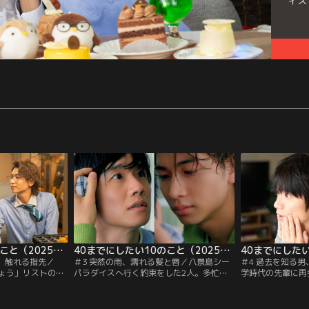
ィス
40までにしたい10のこと（2025/07/11放送分）第02話
40までにしたい10のこと（2025/07/18放送分）第03話
る」触れる指先／
＃3 突然の雨、濡れる髪と唇／八景島シー
＃4 過去を知る
ょう」リストのひ
パラダイスへ行く約束をした2人。多忙の
学時代の先輩に再
ため、2人で家電
日々を乗り越えて迎えた当日。クレープを
分は釣り合ってい
を購入。そのまま
食べたりアトラクションではしゃいだりと
め癖のついた自分
日のうちにタコパ
満喫する中、突然の雨が降り出して…
のは、カフェのカ