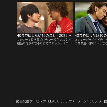
開催！？
40までにしたい10のこと（2025/08/08放送分）第06話
＃6 ケーキ食べるだけのつもりだった？／
＃7 オーダーメイドの
運動不足なのでふたりでスカッシュ！ラリ
に家具店へ来た2人。ま
ーが続けば「デパ地下ケーキを食べよう」
するようでドキドキする
と約束。見事成功、家に帰って穏やかな時
分への気持ちが見えなく
間を過ごしていたが、不意に慶司が雀を抱
して部署の飲み会で思わ
き寄せ…
動画配信サービスのTELASA（テラサ）
ジャンル