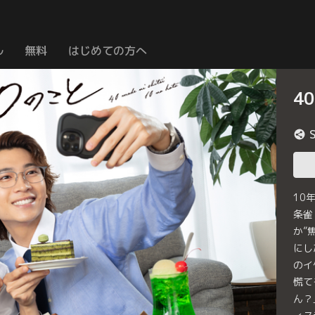
ル
無料
はじめての方へ
4
10
条雀
か”
にし
のイ
慌て
ん？