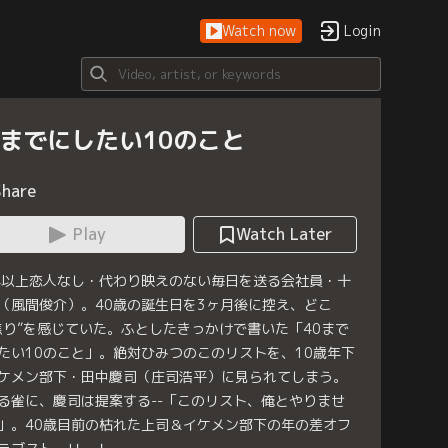
Watch now
Login
0までにしたい10のこと
Share
Play
Watch Later
年以上恋人なし・代わり映えのない毎日を送る会社員・十
（風間俊介）。40歳の誕生日を3ヶ月後に控え、どこ
焦り”を感じていた。ふとしたきっかけで書いた「40まで
たい10のこと」。絶対ひみつのこのリストを、10歳年下
ケメン部下・田中慶司（庄司浩平）に見られてしまう。
る雀に、慶司は提案する--「このリスト、俺とやりませ
」。40歳目前の枯れた上司＆イケメン部下の年の差オフ