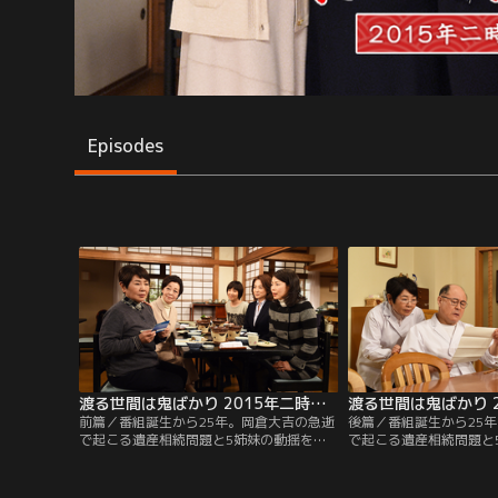
Episodes
渡る世間は鬼ばかり 2015年二時間スペシャル（橋田壽賀子ドラマ） 第01話
前篇／番組誕生から25年。岡倉大吉の急逝
後篇／番組誕生から25
で起こる遺産相続問題と5姉妹の動揺を描
で起こる遺産相続問題と
く、スペシャルドラマ・前篇。出演は長山
く、スペシャルドラマ・
藍子、泉ピン子、えなりかずき、中田喜子
藍子、泉ピン子、えなり
ほか。
ほか。