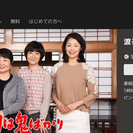
ル
無料
はじめての方へ
渡
番組
5姉
ピン