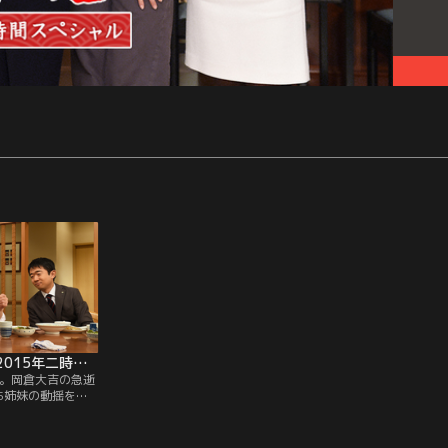
渡る世間は鬼ばかり 2015年二時間スペシャル（橋田壽賀子ドラマ） 第02話（最終話）
年。岡倉大吉の急逝
5姉妹の動揺を描
後篇。出演は長山
かずき、中田喜子