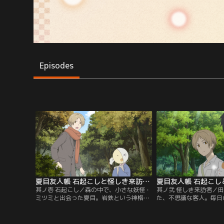
Episodes
夏目友人帳 石起こしと怪しき来訪者 第01話
其ノ壱 石起こし／森の中で、小さな妖怪・
其ノ弐 怪しき来訪者／
ミツミと出会った夏目。岩鉄という神格の
た、不思議な客人。毎日
妖怪を、深い眠りから覚ます「石起こし」
ては、少しだけ話をして
の役を任されているという。しかし褒美の
正体が妖怪であることを
酒をめぐり、ニャンコ先生や妖怪たちが、
沼を心配するが、田沼は