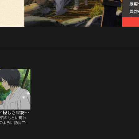
足度
員数
中、
た。
細な
オム
「石
たし
夏目友人帳 石起こしと怪しき来訪者 第02話（最終話）
田沼のもとに現れ
のように訪ねて来
帰っていく。その
知った夏目は、田
妖怪との交流を楽