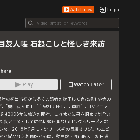
Watch now
Login
目友人帳 石起こしと怪しき来訪
Share
Play
Watch Later
03年の初出当初から多くの読者を魅了してきた緑川ゆきの
作「夏目友人帳」（白泉社 月刊LaLa連載）。TVアニメ
期は2008年に放送を開始、これまでに第六期まで制作さ
深夜アニメとしては他に類を見ないロングシリーズとな
した。2018年9月にはシリーズ初の長編オリジナルエピ
ドが描かれた劇場版が公開。動員数・興行収入・初日満