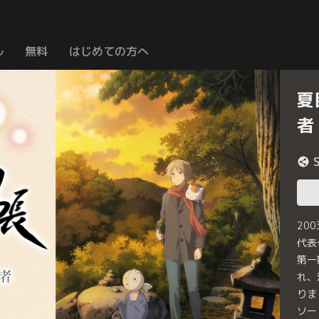
ル
無料
はじめての方へ
夏
者
20
代表
第一
れ、
りま
ソー