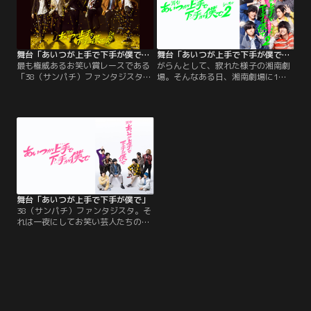
舞台「あいつが上手で下手が僕で」-決戦前夜篇-
舞台「あいつが上手で下手が僕で」シーズン2
最も権威あるお笑い賞レースである
がらんとして、寂れた様子の湘南劇
「38（サンパチ）ファンタジスタ」
場。そんなある日、湘南劇場に1本
の予選大会に出場するため、会場近
の電話がかかってくる。それは4組
くの民宿で偶然にも居合わせたアマ
の中で最も人気のある、「らふちゅ
ゲン、ノノクラゲ、ねあんでるの3
ーぶ」へのネタ番組の出演オファ
コンビ。祖父母が営む民宿を継ぐべ
ー。たまたま電話を受けた島は、こ
きか悩んでいる現多（陳内将）と任
こぞとばかりに「エクソダス」を推
務を達成し未来から帰還を命じられ
薦し、仕事をゲットしてしまう。番
ている天野（梅津瑞樹）からなるア
組に集められたのは、「エクソダ
マゲンは、芸人を続けていけるかど
ス」の他、二人の先輩にあたるコン
うかの岐路に立っている。
ビ「ラストワルツ」…。
舞台「あいつが上手で下手が僕で」
38（サンパチ）ファンタジスタ。そ
れは一夜にしてお笑い芸人たちの人
生を変える、夢の賞レース。そんな
賞レースを控えた湘南劇場では、い
つもの調子でエクソダスが漫才を披
露していた。しかし、ひょんなこと
から他のコンビをも巻き込んだ、し
っちゃかめっちゃかの大騒動に！騒
ぎの中、サカタと名乗る新支配人が
現れ、無理やり幕を下ろし仕切り始