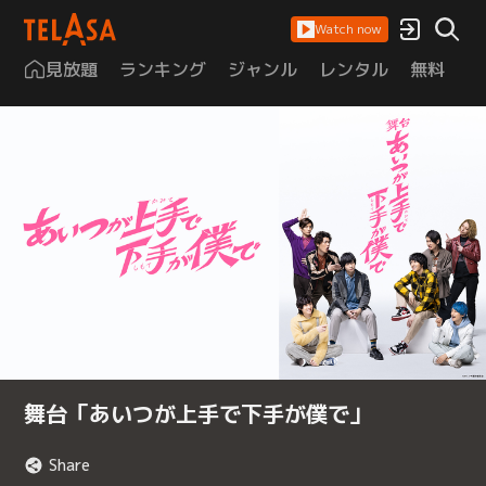
Watch now
見放題
ランキング
ジャンル
レンタル
無料
は
舞台「あいつが上手で下手が僕で」
Share