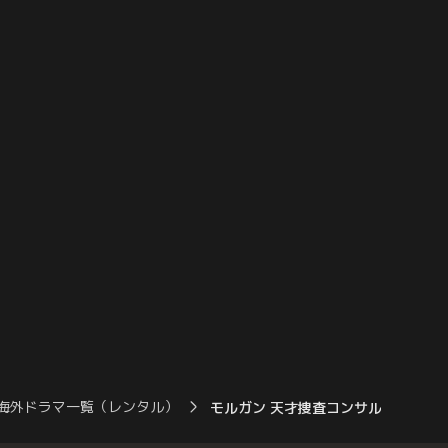
サルタントとして大勢を
いた。容疑者として浮かびあがったのは、
みを持つ者は多いため、
被害者の子どもが通う水泳教室の元清掃
にカラデックもインフル
係。しかし彼には完璧なアリバイがあっ
れてしまう。
た。そして、ティモテとの交際を始めたモ
ルガン。
海外ドラマ一覧（レンタル）
モルガン 天才捜査コンサルタント…S