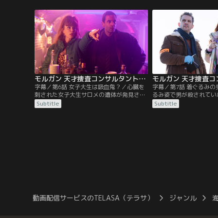
におびえていて、モルガンを疑う。エミリ
う。同房者はかつてモル
ーと口論となったモルガンは、一旦は仕事
た女性警官のレティシア
を辞めるが、金欠で電気もガスも止められ
ラデックから、18カラ
ていたため、仕方なく彼女に調査を申し出
ー宅から盗まれたと聞い
る。
ン。
モルガン 天才捜査コンサルタントの殺人事件簿 シーズン3 第06話／字幕
字幕／第6話 女子大生は吸血鬼？／心臓を
字幕／第7話 着ぐるみ
刺された女子大生サロメの遺体が発見され
るみ姿で男が殺されてい
た。だが彼女は20年前からずっと大学にい
最後のパーティーから消
Subtitle
Subtitle
て、実は「吸血鬼」なのではという噂ま
いうことで結婚式場に向
で。20年前に撮影されたはずのフィルムに
ていた。実は、新郎がパ
も彼女が写っており、まるで怪奇現象のよ
出すために雇われ運転手
うな展開に謎は深まるばかり。モルガンは
たために彼が被害者とな
捜査により”本当の被害者”を明らかにす
ェディング・プランナー
る。
始めるモルガン。
動画配信サービスのTELASA（テラサ）
ジャンル