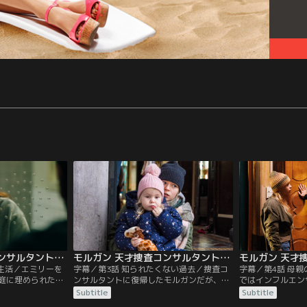
モルガン 天才捜査コンサルタントの殺人事件簿 シーズン3 第02話／字幕
モルガン 天才捜査コンサルタントの殺人事件簿 シーズン3 第03話／字幕
の生活／エミリーを
字幕／第3話 知られたくない過去／捜査コ
字幕／第4話 母
庭に埋められた彼
ンサルタントに復帰したモルガンだが、給
ではインフルエン
ンはその場で殺人
料は3割減に。新たに受付係のティモテを
ダウンしていた。
Subtitle
Subtitle
に入れられてしま
採用し、予算が減ったからだ。そのことに
とされたと思われ