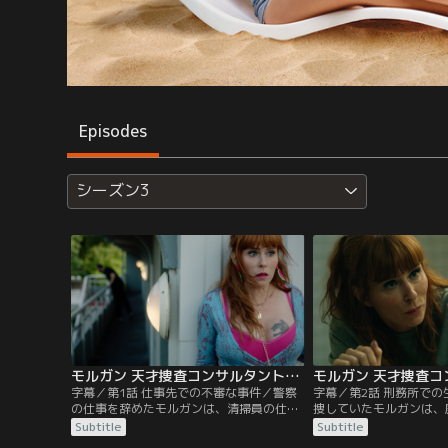
Episodes
シーズン3
モルガン 天才捜査コンサルタントの殺人事件簿 シーズン3 第01話／字幕
字幕／第1話 仕事先での不審な事件／警察
字幕／第2話 刑務所で
の仕事を辞めたモルガンは、清掃員の仕事
捜していたモルガンは、
を再開していた。派遣先の邸宅の主婦エミ
女の遺体を発見。モルガ
Subtitle
Subtitle
リーは、家の中の物が動かされていること
容疑で逮捕され、刑務所