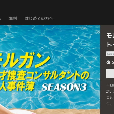
ル
無料
はじめての方へ
モ
ト
Subt
一旦
が、
こと
く。