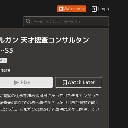
Watch now
Login
ルガン 天才捜査コンサルタン
…S3
itle
Share
Play
Watch Later
は警察の仕事を辞め清掃員に戻っていたモルガンだった
派遣先の邸宅での殺人事件をきっかけに再び警察で働く
になった。モルガンのおかげで事件は次々に解決してい