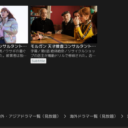
ガンを殺そうとし
不満を抱くモルガンは強硬手段で彼を辞め
者男性は経営コン
だった。さらにカ
させようとする。一方、ヒップホップスタ
解雇しており、恨
ットの腕輪がエミリ
ーの女子高生が殺される事件が発生。彼女
捜査は難航。つい
て青ざめるモルガ
は父親に隠れて活動していた。
エンザに感染し倒
モルガン 天才捜査コンサルタントの殺人事件簿 シーズン3 第07話／字幕
モルガン 天才捜査コンサルタントの殺人事件簿 シーズン3 第08話（最終話）／字幕
の男／ウサギの着ぐ
字幕／第8話 絶体絶命／リサイクルショッ
た。被害者は独身
プの店主が電動ドリルで惨殺された。店内
えた新郎らしいと
の隠し金庫には現金と宝石が。その宝石は
Subtitle
かうが、彼は生き
モルガンの父セルジュが老婦人を襲って奪
ーティーから抜け
った物だった。モルガンは捜査が父親にた
に着ぐるみを着せ
どり着かないよう、あの手この手を尽くす
ったのだった。ウ
が、実はその宝石はもっと根の深い事件の
を装い潜入捜査を
真相に関わるものだった。殺人犯に襲撃さ
れ一家皆殺しの絶体絶命の危機に陥るモル
ガン。
海外・アジアドラマ一覧（見放題）
海外ドラマ一覧（見放題）