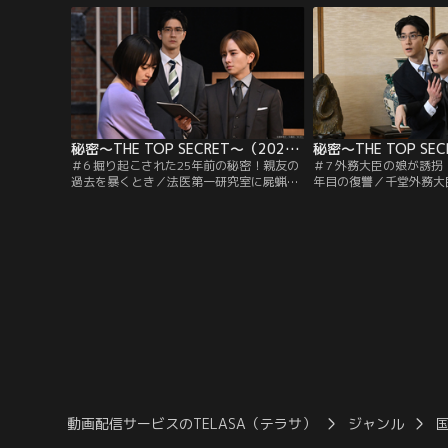
木克洋（中島裕翔）とともに任務に就くこ
ててほしい」という遺言
とになる。第九では、凶悪・重大犯罪にお
（中島裕翔）が貝沼の脳
いて被害者および犯人が死亡した際、その
を約束する。ところが数
脳を特殊なMRIスキャナーにかけ…。
で突然、発砲音が響きわ
秘密～THE TOP SECRET～（2025/03/03放送分）第06話
＃6 掘り起こされた25年前の秘密！親友の
＃7 外務大臣の娘が誘拐
過去を暴くとき／法医第一研究室に屍蝋化
年目の復讐／千堂外務大
死体が運び込まれてくる。下腹部に刺し傷
娘・咲が誘拐された。被
が集中しており、その残虐な手口から、雪
田さなえ（千葉雅子）の
子（門脇麦）は第九で捜査すべきだと薪
が、さなえはその場で死
（板垣李光人）に進言するが、薪は頑なに
の脳をスキャンして咲の
拒否。結局、薪に食い下がった青木（中島
ることに。MRI映像に
裕翔）が捜査することに。
横たわる咲とみられる女
た。しかしコンテナは…
動画配信サービスのTELASA（テラサ）
ジャンル