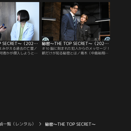
も現れず捜査は難航して
ロの様相を帯びた事件。薪（板垣李光人）
光人）が2つの事件の関
は3つの事件が偶然同時に起きた可能性を
矢先、新たな被害者が出
告げる。解剖時にウイルスに感染したとみ
られる雪子（門脇麦）は…。
秘密～THE TOP SECRET～（2025/03/24放送分）第09話
秘密～THE TOP SECRET～（2025/03/31放送分）第10話
！よみがえる過去の亡霊／
＃10 脳に刻まれた犯人からのメッセージ！
何者かが侵入しようとし
薪だけが知る秘密とは／青木（中島裕翔）
。使われたパスワードは
の姉・和歌子（佐津川愛美）と夫が殺され
生きていた頃の古いもの
た。第九でMRI捜査されることになり、亡
薪（板垣李光人）が乗ろ
骸を前に号泣する青木。弔問に訪れた薪
。車に爆弾が仕掛けられ
（板垣李光人）に自分を捜査から外さない
島裕翔）たちは、様々な
でほしいと懇願するが、それを聞いた母・
た薪だけが知る“秘密”の
千枝（神野三鈴）は激高。悲しみとやり場
っているのではと考え
のない怒りを青木にぶつけ…。
偵一覧（レンタル）
秘密～THE TOP SECRET～