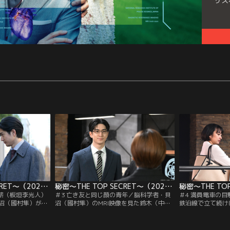
サス
秘密～THE TOP SECRET～（2025/02/03放送分）第02話
秘密～THE TOP SECRET～（2025/02/10放送分）第03話
／薪（板垣李光人）
＃3 亡き友と同じ顔の青年／脳科学者・貝
＃4 満員電車の
沼（國村隼）が自
沼（國村隼）のMRI映像を見た鈴木（中島
鉄沿線で立て続け
にしての自殺だっ
裕翔）が亡くなってから3年、第九に1人の
第九で捜査をする
に気づけなかった
新人捜査員が配属される。薪（板垣李光
週間前にも薬剤師
第九のために役立
人）に憧れて第九へやってきたというが、
か）が刺殺された