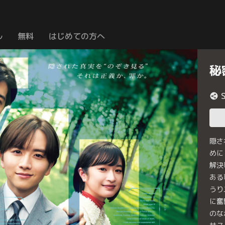
ル
無料
はじめての方へ
秘
隠さ
めに
解決
ある
うり
に奮
のな