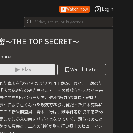
Watch now
Login
密～THE TOP SECRET～
Share
Play
Watch Later
れた真実を“のぞき見る”それは正義か、罪か。正義のた
「人の秘密をのぞき見ること」への葛藤を抱えながら未
事件の真相を追う男たち。通称“第九”の室長・薪剛と、
事件により亡くなった親友であり同僚だった鈴木克洋に
二つの新米捜査員・青木一行は、難事件を解決するため
闘しかけがえの無いバディとなっていく。語られること
かった真実と、二人の“絆”が胸を打つ極上のヒューマン