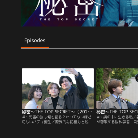
Episodes
秘密～THE TOP SECRET～（2025/01/20放送分）第01話
＃1 死者の脳は何を語る？かつてないほど
＃2 鏡の中に生きる私
切ないバディ誕生／驚異的な記憶力と鋭い
が尊敬する脳科学者・貝
洞察力を持つ薪剛（板垣李光人）は、科学
ら命を絶った。病気を苦
警察研究所の法医第九研究室、通称“第
たことから、貝沼の異変
九”の室長に任命され、親友で副室長の鈴
ことを悔やむ薪。「脳を