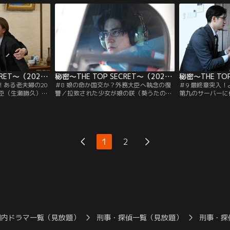
のとおり、鈴木
現れた男の顔を見た薪は絶句。新人の青木
わかるが、目撃者
をMRIでみること
一行（中島裕翔）は死んだ鈴木にそっくり
いた。薪（板垣李
日後、MRI捜査室
だった。そんななか、9人の少年が同じ日
連性を疑い始めた
たる。
に異なる場所で次々と自殺する事件が…。
てしまう。
秘密～THE TOP SECRET～（2025/03/10放送分）第07話
秘密～THE TOP SECRET～（2025/03/17放送分）第08話
！ある老夫婦の20
＃8 娘の命か国交か？外務大臣へ執念の復
＃9 最終章突入
臣（生瀬勝久）の
讐／拉致された少女が娘の咲（葵うたの）
第九のサーバーに
疑者と思われる吉
ではないと分かった途端、救出を中止させ
た痕跡が見つかる
自宅に踏み込む
見殺しともいえる判断を下した千堂（生瀬
貝沼（國村隼）が
亡。第九がさなえ
勝久）。薪（板垣李光人）は、MRI捜査を
だった。さらに、
居場所特定を試み
逆手にとった淡路（伊武雅刀）の犯行に怒
うとした車が爆発
は、コンテナの中で
りを覚える一方、なぜ別の少女に咲の身代
ていた。青木（中
1
2
子高生が映ってい
わりをさせたのか、その真意を図りかねて
重要機密を見てき
。
いた。
情報を何者かが狙
る。
国内ドラマ一覧（見放題）
刑事・探偵一覧（見放題）
刑事・探