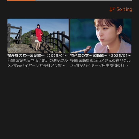
Sorting
物産展の女～宮崎編～（2025/01/08放送分）第01話
物産展の女～宮崎編～（2025/01/15放送分）第02話（最終話）
前編 宮崎県日向市／地元の逸品グル
後編 宮崎県都城市／地元の逸品グル
メ×食品バイヤー▽社長肝いり案件
メ×食品バイヤー▽店主説得の打開
の物産展を成功させるため、宮崎グ
策はラーメン店での労働！？店主が
ルメを食べまくる春花の前に現れた
出店を拒絶する理由は一旦何なの
のは全身真っ赤なスーツの女？！物
か…。伝説のカリスマ食品バイヤ
産展成功の鍵は…？
ー・御厨の思惑とは…？