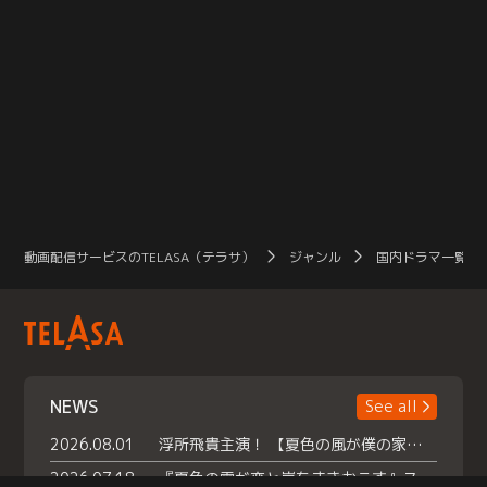
動画配信サービスのTELASA（テラサ）
ジャンル
国内ドラマ一覧（
NEWS
See all
2026.08.01
浮所飛貴主演！ 【夏色の風が僕の家にやってきた】 本日よりテラサで独占配信スタート！
2026.07.18
『夏色の雲が恋と嵐をまきおこす』スペシャルメイキング 【Part1】2026年７月18日（土）23時30分～配信スタート！話題のシーンの裏側を大公開！豪華キャスト大集合！ 『武宮家 真夏の家族会議』開催！