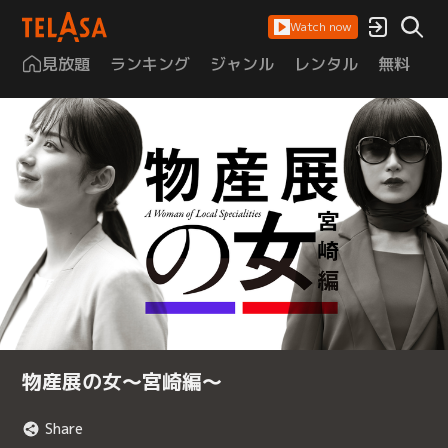
Watch now
見放題
ランキング
ジャンル
レンタル
無料
は
物産展の女～宮崎編～
Share