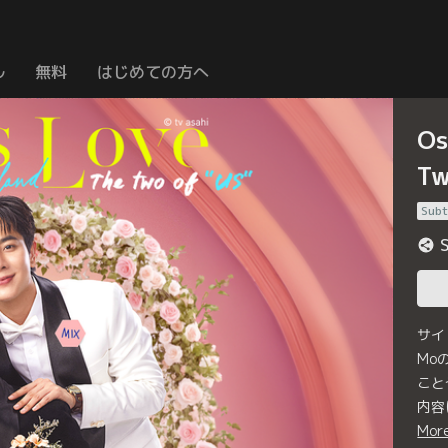
ル
無料
はじめての方へ
Os
Tw
Subt
サイ
Mo
こと
内容
Mor