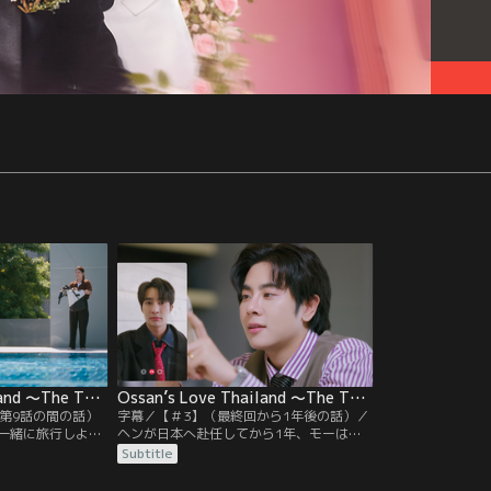
Ossan’s Love Thailand ～The Two of Us～ 第02話／字幕
Ossan’s Love Thailand ～The Two of Us～ 第03話／字幕
と第9話の間の話）
字幕／【＃3】（最終回から1年後の話）／
一緒に旅行しよう
ヘンが日本へ赴任してから1年、モーは一
にも覚悟ができな
人コンドミニアムの部屋で暮らしていた。
Subtitle
学に行った二人
まもなくやってくるモーの誕生日に帰国で
められ、風邪をひ
きないとヘンから知らせが入りがっかりす