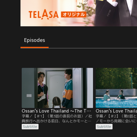
Episodes
Ossan’s Love Thailand ～The Two of Us～ 第01話／字幕
字幕／【＃1】（第3話の直前のお話）／社
字幕／【＃2】（第8話
員旅行へ出かける前日、なんとかモーと仲
／モーから両親に会いに
直りしたいヘンだが、モーは相手にしてく
と言われたヘンは、どう
Subtitle
Subtitle
れない。そんな中、二人は家賃滞納中の賃
い。コンドミニアムの見
貸人の部屋を訪ねる。そこには一人で留守
は、施設を試すことを勧