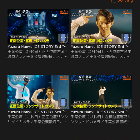
Yuzuru Hanyu ICE STORY 3rd “Echoes of Life” TOUR 千葉公演（2月9日）正面位置客席上段カメラ
Yuzuru Hanyu ICE STORY 3rd “Echoes of Life” TOUR 千葉公演（2月9日）正面位置客席中段カメラ
千葉公演（2月9日）正面位置客席上
千葉公演（2月9日）正面位置客席中
段カメラ／千葉公演最終日、ステー
段カメラ／千葉公演最終日、ステー
ジに向かって正面客席最上段のカメ
ジ向かって正面客席中段のカメラの
ラの映像でマッピングなど縦に全体
映像で、羽生選手の表情がよくわか
が見えます。
ります。
Yuzuru Hanyu ICE STORY 3rd “Echoes of Life” TOUR 千葉公演（2月9日）正面位置リンクサイドカメラ
Yuzuru Hanyu ICE STORY 3rd “Echoes of Life” TOUR 千葉公演（2月9日）左横位置客席リンクサイドカメラ
千葉公演（2月9日）正面位置リンク
千葉公演（2月9日）左横位置客席リ
サイドカメラ／千葉公演最終日、ス
ンクサイドカメラ／千葉公演最終
テージに向かって正面リンクサイド
日、ステージ向かって左手横リンク
から、迫ってくる羽生選手の映像を
サイドカメラ映像。羽生選手の演技
みることができます。
を近くで見る映像です。今回は両サ