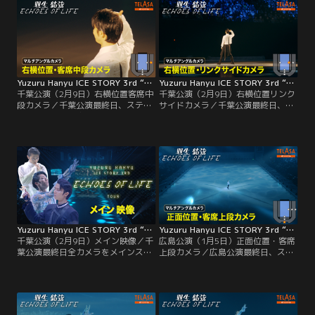
イドからの映像をアップしておりま
す。
Yuzuru Hanyu ICE STORY 3rd “Echoes of Life” TOUR 千葉公演（2月9日）右横位置客席中段カメラ
Yuzuru Hanyu ICE STORY 3rd “Echoes of Life” TOUR 千葉公演（2月9日）右横位置リンクサイドカメラ
千葉公演（2月9日）右横位置客席中
千葉公演（2月9日）右横位置リンク
段カメラ／千葉公演最終日、ステー
サイドカメラ／千葉公演最終日、ス
ジ向かって右手客席中段のカメラの
テージ向かって右手横リンクサイド
映像。羽生選手の表情がよく見えま
のカメラの映像。羽生選手を近くで
す。
見る映像です。今回は、反対側にあ
る左サイドのリンクサイドカメラも
アップしました。お楽しみ下さい。
Yuzuru Hanyu ICE STORY 3rd “Echoes of Life” TOUR 千葉公演（2月9日）メイン映像
Yuzuru Hanyu ICE STORY 3rd “Echoes of Life” TOUR 広島公演（1月5日）正面位置・客席上段カメラ
千葉公演（2月9日）メイン映像／千
広島公演（1月5日）正面位置・客席
葉公演最終日全カメラをメインスイ
上段カメラ／広島公演最終日、ステ
ッチされた映像です。
ージに向かって正面客席最上段のカ
メラの映像で マッピングなど縦に全
体が見えます。