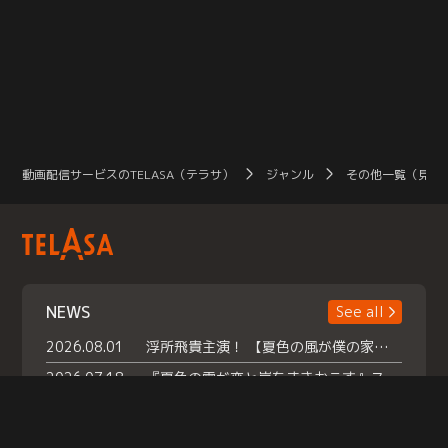
動画配信サービスのTELASA（テラサ）
ジャンル
その他一覧（見放
NEWS
See all
2026.08.01
浮所飛貴主演！ 【夏色の風が僕の家にやってきた】 本日よりテラサで独占配信スタート！
2026.07.18
『夏色の雲が恋と嵐をまきおこす』スペシャルメイキング 【Part1】2026年７月18日（土）23時30分～配信スタート！話題のシーンの裏側を大公開！豪華キャスト大集合！ 『武宮家 真夏の家族会議』開催！
2026.07.15
救命医・遥（今田）の《心揺さぶる過去》や、 麻酔科医・権野（船越英一郎）の《謎多きプライベート》など… 《知られざるエピソード》を独占配信！