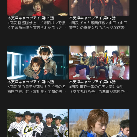
木更津キャッツアイ 第01話
木更津キャッツアイ 第02話
1回表 怪盗団参上！／末期ガンで長
2回表 チャカ奪回作戦／山口（山口
くて余命半年と宣告されたぶっさん
智充）の拳銃入りのバッグが何者か
（岡田准一）は、悔いを残さぬよ
に盗まれた！見つけたら報酬10万円
う、好き放題生きたいと考え、バン
と、猫田（阿部サダヲ）はぶっさん
ビ（櫻井翔）らと怪盗団「キャッツ
（岡田准一）たちキャッツアイメン
アイ」を結成し…。
バーに命じ…。
木更津キャッツアイ 第03話
木更津キャッツアイ 第04話
3回表 僕の息子が死ぬ！？／街の名
4回表 町で一番の色男／美礼先生
画座で哀川翔（哀川翔）主演の野球
（薬師丸ひろ子）の悪事が高校で発
映画を観ていたぶっさん（岡田准
覚、しばらく学校を休むことに。一
一）たちだったが、映写機が突然壊
方「第1回ミスター木更津コンテス
れて大ブーイング…。一方、アニ
ト」の賞金が100万円と知ったぶっ
（塚本高史）が姿を消し…。
さん（岡田准一）は…。