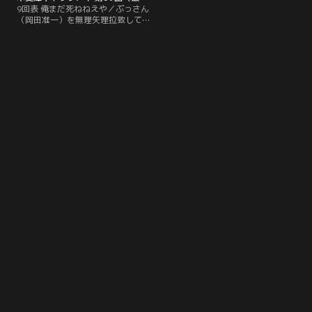
9回表 俺まだ死ねねえや／ぶっさん
（岡田准一）を無理矢理拉致して東
京見物に連れて行ったキャッツアイ
の面々。そこで、中学時代の同級生
でプロ野球選手になったリトル山田
（妻夫木聡）に遭遇し…。