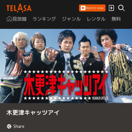
Watch now
見放題
ランキング
ジャンル
レンタル
無料
は
木更津キャッツアイ
Share