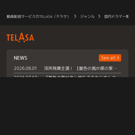
動画配信サービスのTELASA（テラサ）
ジャンル
国内ドラマ一覧（
NEWS
See all
2026.08.01
浮所飛貴主演！ 【夏色の風が僕の家にやってきた】 本日よりテラサで独占配信スタート！
2026.07.18
『夏色の雲が恋と嵐をまきおこす』スペシャルメイキング 【Part1】2026年７月18日（土）23時30分～配信スタート！話題のシーンの裏側を大公開！豪華キャスト大集合！ 『武宮家 真夏の家族会議』開催！
2026.07.15
救命医・遥（今田）の《心揺さぶる過去》や、 麻酔科医・権野（船越英一郎）の《謎多きプライベート》など… 《知られざるエピソード》を独占配信！