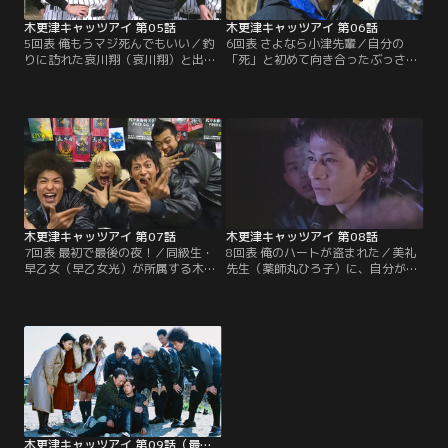
木更津キャッツアイ 第05話
木更津キャッツアイ 第06話
5回表 俺もうマジ死んでもいい／釣
6回表 さよなら小津先輩／自分の
りに訪れた哀川翔（哀川翔）と出会
「死」と初めて向き合ったぶっさん
い、狂気乱舞のキャッツアイの
（岡田准一）は引きこもり状態に。
面々。一方、運び屋を紹介しろと売
そんな中、山口（山口智充）からオ
人にいわれた猫田（阿部サダヲ）
ジー（古田新太）の兄の話を聞いた
は、オジー（古田新太）に声をか
キャッツアイの面々は…。
け…。
木更津キャッツアイ 第07話
木更津キャッツアイ 第08話
7回表 最初で最後の夜！／同級生・
8回表 俺のハートが盗まれた／美礼
早乙女（早乙女光）が所属する木更
先生（薬師丸ひろ子）に、自分が死
津出身の氣志團のライブを観て感動
ぬことを話していないと気付いたぶ
したうっちー（岡田義徳）。早速、
っさん（岡田准一）。そんな中、公
キャッツアイの面々に「バンドやろ
助（小日向文世）たちの新婚旅行の
うぜ！」と呼びかけ…。
間パートが来ることになり…。
木更津キャッツアイ 第09話（最終話）