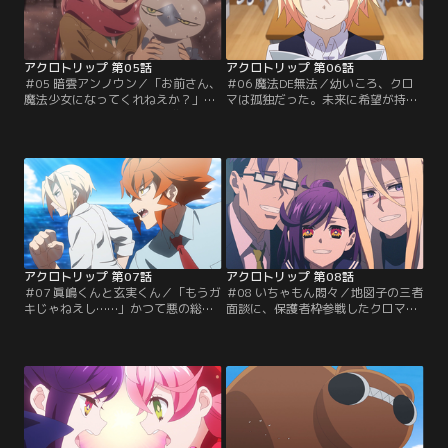
チャンネル】
チャンネル】
アクロトリップ 第05話
アクロトリップ 第06話
＃05 暗雲アンノウン／「お前さん、
＃06 魔法DE無法／幼いころ、クロ
魔法少女になってくれねえか？」あ
マは孤独だった。未来に希望が持て
る雪の日、行き倒れていた猫
ず、“将来の夢”の作文にも、何を書
（？）・マシロウと出会った乃苺。
いたらいいのか分からない。そして
真面目な優等生で、誰の頼みごとも
現在、失敗続きのクロマに替わるた
断れない性格の彼女は、なし崩し
め、悪の本部から新たな総帥「漆黒
に“正義の味方”となるが……【提
のヒュー」なる人物が派遣され
供：バンダイチャンネル】
る……【提供：バンダイチャンネ
ル】
アクロトリップ 第07話
アクロトリップ 第08話
＃07 眞嶋くんと玄実くん／「もうガ
＃08 いちゃもん悶々／地図子の三者
キじゃねえし……」かつて悪の総帥
面談に、保護者枠参戦したクロマ。
を志した少年・眞嶋。道半ばで諦め
担任教師・余湖正宗は「地図子の父
ようとする彼にとって、未だ無垢な
親」かつ「クロマの熱烈ファン」だ
志を掲げる玄実は、とにかく目障り
った。着実にプライベートな関わり
な存在だった。やがて二人は注目企
が深まる二人の前に、謎の女児・心
業『大溝テクニカ』に同期入社する
亜が現れ、基地を占拠して！？【提
が、そこで「悪の組織」にまつわる
供：バンダイチャンネル】
衝撃事実を知って……【提供：バン
ダイチャンネル】