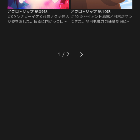
アクロトリップ 第09話
アクロトリップ 第10話
＃09 ワナビーイケてる悪／クマ怪人
＃10 ジャイアント着電／月末がやっ
が姿を消した。捜索に向かうクロマ
てきた。今月も魔力の速度制限に引
に代わり、地図子は「参謀ダンテ」
っかかったクロマが、誤ってクマ怪
に変身してベリーブロッサムと直接
人を巨大化させてしまう。ベリーは
対決をすることに。しかしあるきっ
現場に駆けつけたものの、あまりの
かけで、地図子の魔力が暴走してし
驚異に足がすくむ。打開策はあるの
まい……【提供：バンダイチャンネ
か？ そしてこの事態をモニターす
ル】
る、怪しげな人物の正体は？【提
1
供：バンダイチャンネル】