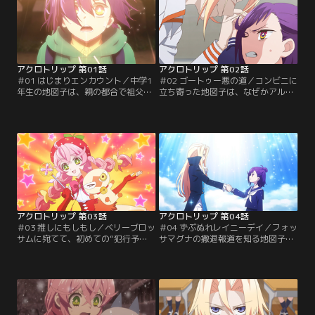
アクロトリップ 第01話
アクロトリップ 第02話
＃01 はじまりエンカウント／中学1
＃02 ゴートゥー悪の道／コンビニに
年生の地図子は、親の都合で祖父の
立ち寄った地図子は、なぜかアルバ
家に預けられる。冷めた性格の少女
イト中の悪の総帥・クロマとエンカ
だったが、謎の魔法少女・ベリーブ
ウント。しつこく組織に勧誘される
ロッサムと出会い、見事に沼った。
さなか、コンビニ強盗と遭遇し大ピ
しかしベリーの敵・悪の組織「フォ
ンチに。だがそのとき店内には、ベ
ッサマグナ」があまりにもパッとせ
リーブロッサムの正体・乃苺佳寿も
ず、地図子はモヤモヤを募らせてい
訪れており……【提供：バンダイチ
く……。【提供：バンダイチャンネ
ャンネル】
ル】
アクロトリップ 第03話
アクロトリップ 第04話
＃03 推しにもしもし／ベリーブロッ
＃04 ずぶぬれレイニーデイ／フォッ
サムに宛てて、初めての“犯行予
サマグナの撤退報道を知る地図子。
告”を出したクロマ。しかし実施日
しつこい勧誘から解放されて喜ばし
は荒天で、当のクロマは家に引きこ
いはずなのに、なぜか心が曇ってい
もってしまう。予告場所に様子を見
る。さらにニュースでは、戦う相手
に行った地図子は、負傷したベリー
を失ったベリーが、ボランティアに
を発見。手当のため、自宅に連れ帰
勤しむ姿が。それを見た地図子は、
ることになり……【提供：バンダイ
ある決意を固め--【提供：バンダイ