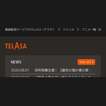
動画配信サービスのTELASA（テラサ）
ジャンル
アニメ一覧（見放
NEWS
See all
2026.08.01
浮所飛貴主演！ 【夏色の風が僕の家にやってきた】 本日よりテラサで独占配信スタート！
2026.07.18
『夏色の雲が恋と嵐をまきおこす』スペシャルメイキング 【Part1】2026年７月18日（土）23時30分～配信スタート！話題のシーンの裏側を大公開！豪華キャスト大集合！ 『武宮家 真夏の家族会議』開催！
2026.07.15
救命医・遥（今田）の《心揺さぶる過去》や、 麻酔科医・権野（船越英一郎）の《謎多きプライベート》など… 《知られざるエピソード》を独占配信！