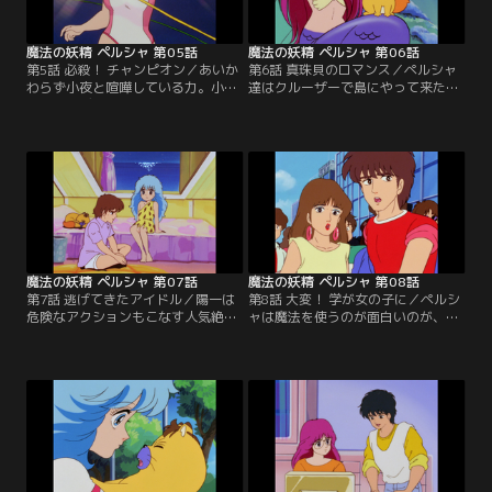
供：バンダイチャンネル】
イチャンネル】
魔法の妖精 ペルシャ 第05話
魔法の妖精 ペルシャ 第06話
第5話 必殺！ チャンピオン／あいか
第6話 真珠貝のロマンス／ペルシャ
わらず小夜と喧嘩している力。小夜
達はクルーザーで島にやって来た。
はいくらデートでも女子プロレスに
そこで剛健は銀色のイルカ、キング
は行きたくないのだ。代わりに出か
シルバーの物語を語り始めた。水族
けたペルシャは、ラブリー・ペアの
館にいたシルバーは病弱な少女、ミ
活躍を観戦する。その試合はラブリ
ナミと恋に落ちた。ミナミはシルバ
ー・ペアの勝利に終わったが、ベビ
ーに、自分が死んだら真珠貝の中か
ーフェイス・オスカル前田の引き立
らイルカに生まれ変わるから、その
て役に甘んじてきたアンドレ藤原
ときは迎えに来て欲しいと囁いた。
は、憮然とリングを後にした。【提
【提供：バンダイチャンネル】
供：バンダイチャンネル】
魔法の妖精 ペルシャ 第07話
魔法の妖精 ペルシャ 第08話
第7話 逃げてきたアイドル／陽一は
第8話 大変！ 学が女の子に／ペルシ
危険なアクションもこなす人気絶頂
ャは魔法を使うのが面白いのが、些
のアイドル歌手だ。彼は忙しいスケ
細なことも魔法でかたづけてしま
ジュールで休暇が取れないことに立
う。ゲラゲラ達はだらしないペルシ
腹し、主演映画「太陽のスクランブ
ャを怒るのだが、まったく反省した
ル」の撮影をすっぽかして行方をく
様子はない。ゲラゲラはペルシャの
らました。ペルシャは陽一と港で出
反省を促すため、魔法封じの呪文を
会い、学たちと共に陽一とヨットで
かける。魔法が消えたことを知り、
海に出るのだった。だが、捜しに来
学たちが女になったのではないかと
たプロダクションの人間に発見され
心配するペルシャはもとへ急いだ。
た陽一は逃げ出してしまう。【提
【提供：バンダイチャンネル】