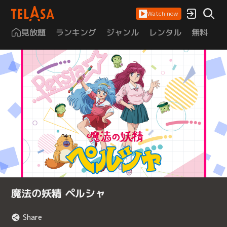
Watch now
見放題
ランキング
ジャンル
レンタル
無料
は
魔法の妖精 ペルシャ
Share