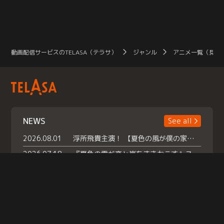
動画配信サービスのTELASA（テラサ）
ジャンル
アニメ一覧（見放
NEWS
See all
2026.08.01
浮所飛貴主演！ 【夏色の風が僕の家にやってきた】 本日よりテラサで独占配信スタート！
2026.07.18
『夏色の雲が恋と嵐をまきおこす』スペシャルメイキング 【Part1】2026年７月18日（土）23時30分～配信スタート！話題のシーンの裏側を大公開！豪華キャスト大集合！ 『武宮家 真夏の家族会議』開催！
2026.07.15
救命医・遥（今田）の《心揺さぶる過去》や、 麻酔科医・権野（船越英一郎）の《謎多きプライベート》など… 《知られざるエピソード》を独占配信！