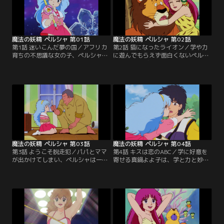
魔法の妖精 ペルシャ 第01話
魔法の妖精 ペルシャ 第02話
第1話 迷いこんだ夢の国／アフリカ
第2話 猫になったライオン／学や力
育ちの不思議な女の子、ペルシャが
に遊んでもらえず面白くないペルシ
日本へやって来た。飛行機の道中で
ャは、テレビに映ったアフリカの風
彼女だけが遭遇した世界、ラブリー
景を見て友達のライオン・シンバを
ドリームは、人々の夢が育くまれる
思い出した。魔法を使ってアフリカ
場所だった。ペルシャは愛のエネル
に戻ったペルシャは、そのままシン
ギーを集めて、凍りついたラブリー
バを家まで連れて来てしまう。シン
ドリームに春をもたらすために、妖
バはパニック状態で部屋の中を駆け
精からカチューシャと魔法のバトン
まわる。その音を聞きつけたママの
を預かる。【提供：バンダイチャン
声に、ペルシャは魔法でシンバをテ
ネル】
レビの中に隠そうとするが…。【提
供：バンダイチャンネル】
魔法の妖精 ペルシャ 第03話
魔法の妖精 ペルシャ 第04話
第3話 ようこそ脱走犯／パパとママ
第4話 キスは恋のABC／学に好意を
が出かけてしまい、ペルシャは一人
寄せる真鍋よよ子は、学と力と妙に
でお留守番をすることに。そこへ刑
親しいペルシャの存在が気がかり
務所を脱走した前科12犯の凶悪犯
だ。よよ子はペルシャに学と力のど
人・熊坂がやって来た。日本に来て
ちらが好きなのかと詰め寄るが、ペ
間もないペルシャは、熊坂をお客さ
ルシャにはどちらが好きなのかわか
んだと思い込み、ペルシャなりにも
らない。するとよよ子は将来結婚す
てなすのだった。ペルシャに勉強を
る相手ならキスをした途端にくしゃ
教えに来た学と力を、熊坂の言う通
みをするという、キス占いのことを
りペルシャは追い返すが…。【提
ペルシャに教える。【提供：バンダ