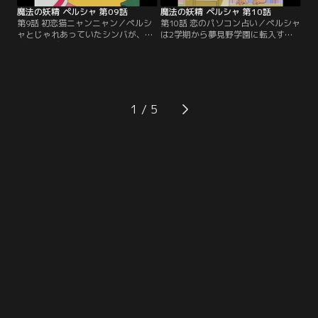
供：バンダイチャンネル】
魔法の妖精 ペルシャ 第09話
魔法の妖精 ペルシャ 第10話
第9話 初恋猫ニャンニャン／ペルシ
第10話 恋のパソコン占い／ペルシャ
ャとじゃれあっていたシンバが、突
は2学期から夢見野学園に転入する
然外に飛び出してしまった。百獣の
ことになった。登校初日、ペルシャ
王変じて、すっかり猫が板について
は大勢の女の子に追われる学と力の
しまった自分が情けなかったのだ。
姿を目撃する。学と力は女生徒の憧
しかし、シンバは偶然出会ったメス
れの的なのだ。校長先生は生徒会長
ネコに恋をしてしまう。恋の病を患
でもある学に、事態収拾の対策を立
ったシンバは途端に元気もなくな
案するように命じる。小夜はパソコ
1
り、溜め息ばかりついている。【提
ンを使い、校内の相性の良い者同士
供：バンダイチャンネル】
をカップルにしてはと学に提案す
る。【提供：バンダイチャンネル】