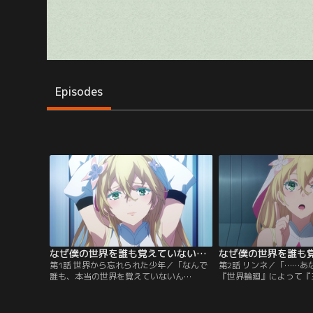
Episodes
なぜ僕の世界を誰も覚えていないのか？ 第01話
第1話 世界から忘れられた少年／「なんで
第2話 リンネ／「……あ
誰も、本当の世界を覚えていないん
『世界輪廻』によって『
だ……！」カイが所属する人類庇護庁の使
っていない世界』に紛れ
命は、かつて人類と敵対し『五種族大戦』
イ。そこで出会ったのは
を繰り広げた五種族を封印し続けること。
少女、リンネだった。リ