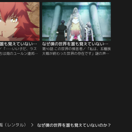
希望が潰えたかに見えた
彼の地の脅威は、人間の上位互換と称され
はその体を変容させてい
る種族『蛮神族』……！
なぜ僕の世界を誰も覚えていないのか？ 第09話
なぜ僕の世界を誰も覚えていないのか？ 第10話
心／「……いい子だ、ラス
第10話 この世界の預言者／「私は、五種族
ちは南のユールン連邦へ
大戦が終わった世界の存在です」謎の声に
た。レーレーンを仲間に
導かれ、メガリスに入るカイ、リンネ、ジ
賑やかになる。その最
ャンヌ。進んだ先に待ち受けていたのは、
立ち寄った泉で、ジャン
預言神アスラソラカの石像だった。コード
レーンに切り出す。英雄
ホルダーについて、預言者シドについて語
消える不可解な怪物、ラ
るアスラソラカ。そしてアスラソラカは預
て……。
言神の名の通り、ある預言を授ける。
覧（レンタル）
なぜ僕の世界を誰も覚えていないのか？