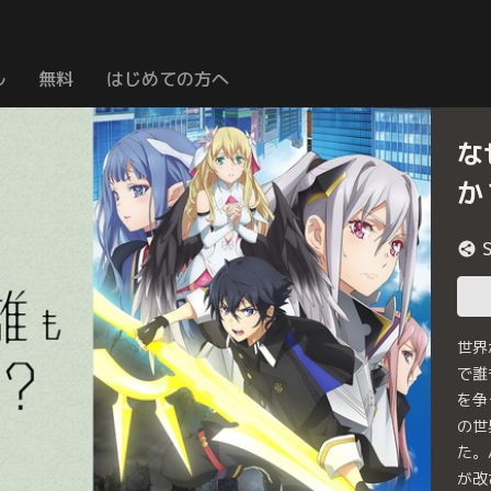
ル
無料
はじめての方へ
な
か
世界
で誰
を争
の世
た。
が改