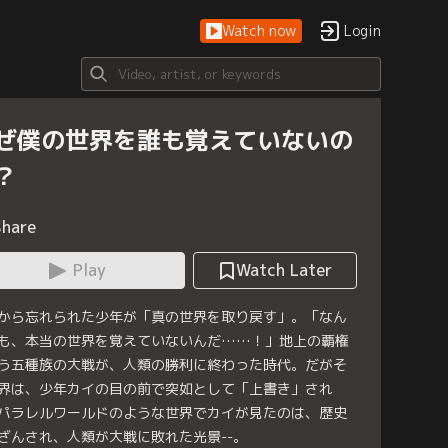
Watch now
Login
ぜ僕の世界を誰も覚えていないの
？
Share
Play
Watch Later
から忘れられた少年が「真の世界を取り戻す」。「なん
も、本当の世界を覚えていないんだ……！」地上の覇権
う五種族の大戦が、人類の勝利に終わった時代。だがそ
界は、少年カイの目の前で突如として「上書き」され
パラレルワールドのような世界でカイが見たのは、歴史
ざんされ、人類が大戦に敗れた光景--。