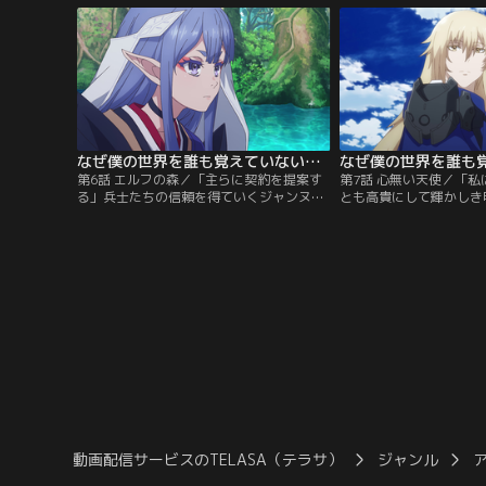
ある日、カイは幼馴染のジャンヌとショッ
じ、彼女を助けるカイ。
ピングに。何気ない日常を楽しむ二人だ
間、突如として、異形の
が、突如『世界輪廻』が発生。世界は変容
ザ』が襲来する！
していく。ただ一人、カイを置き去りにし
て……。
なぜ僕の世界を誰も覚えていないのか？ 第06話
第6話 エルフの森／「主らに契約を提案す
第7話 心無い天使／「私
る」兵士たちの信頼を得ていくジャンヌ。
とも高貴にして輝かしき
そんな折、イオレジストの指揮官、ダンテ
レーンと共に天使宮殿に
がエルフの森で消息を絶つ。ジャンヌは捜
ち。立ちはだかるは蛮神
索のため、カイたちと共にエルフの森へ向
ルフレイヤ』。レーレー
かうが、突然転移門が起動し、エルフの郷
フレイヤを慕っていたが
へ飛ばされてしまう。そこには、英雄に次
ていた。レーレーンの想
ぐ力を持つエルフの巫女、レーレーンが待
じられようとしたその時
っていた……。
イヤに対峙する。
動画配信サービスのTELASA（テラサ）
ジャンル