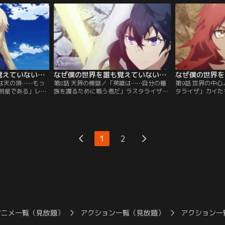
安堵したのも束の
の巣窟と化していた。ウルザレジスト全員
戦慄する。全ての
怪物『ラスタライ
の想いを背負い、カイは悪魔族の英雄『冥
その時……リンネ
帝ヴァネッサ』と相まみえる……！
く。
なぜ僕の世界を誰も覚えていないのか？ 第07話
なぜ僕の世界を誰も覚えていないのか？ 第08話
は天の頂……もっ
第8話 天界の煉獄／「英雄は……自分の種
第9話 世界の中
明星である」レー
族を護るために戦う者だ」ラスタライザの
タライザ」カイた
侵入するカイた
不可解な攻撃により、突如姿を消すアルフ
向けて移動してい
族の英雄『主天ア
レイヤ。代わって姿を現したのは、アルフ
加え、道中はより
ンは心優しいアル
レイヤの『アバター』だった。カイとアル
中、休息のために
、彼は変わり果て
フレイヤの激しい攻防が続き、崩壊してい
ヌはリンネとレー
いが虚しく踏みに
く天使宮殿で、レーレーンとジャンヌは千
の周囲に現れては
1
2
、カイはアルフレ
載一遇のチャンスを伺っていた。アルフレ
スタライザについ
イヤに一矢報いるために。
アニメ一覧（見放題）
アクション一覧（見放題）
アクション一