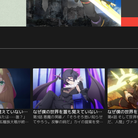
なぜ僕の世界を誰も覚えていないのか？ 第02話
なぜ僕の世界を誰も覚えていないのか？ 第03話
なたは……誰？」
第3話 悪魔の英雄／「そろそろ思い知らせ
第4話 そして世
五種族大戦が終わ
てやろう。反撃の時だ」カイの提案を受け
だ、人間」ヴァネ
こんでしまうカ
入れ、起死回生の反攻に踏み切るジャン
常識を超越した凄
、鎖で拘束された
ヌ。目指すは王都にそびえる政府宮殿。か
ルダーの力でなん
ンネの求めに応
つてウルザの中枢だった場所は、今や悪魔
たリンネも、ヴァ