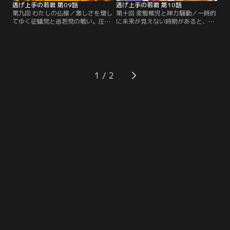
逃げ上手の若君 第09話
逃げ上手の若君 第10話
第九回 わたしの仏様／激しさを増し
第十回 変態稚児と神力騒動／一時的
てゆく征蟻党と逃若党の戦い。圧倒
に未来が見えない時期があると、頼
的な戦力差の大人たちに、天下奪還
重から打ち明けられた時行。様々な
を目指す少年少女たちが挑む。
方法を試すも、神力回復の兆しは見
えないどころか、時行に思わぬ影響
が及び……。
1