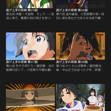
逃げ上手の若君 第05話
逃げ上手の若君 第06話
第五回 決着！犬追物、そして…／武
第六回 盗め綸旨、小笠原館の夜／自
芸に秀で、驚異の目の良さを持つ貞
在に姿を変化させあらゆる技で敵を
宗との犬追物対決。追い込まれた時
翻弄する盗人・風間玄蕃。時行は玄
行は……瞳を輝かせていた！そして
蕃と共に小笠原の館に忍び込むが、
諏訪大社から離れた地からは、ある
その様子を市川助房の「耳」が捉え
盗人の噂が届き……。
ていた……。
逃げ上手の若君 第07話
逃げ上手の若君 第08話
第七回 冬の子供たち／諏訪領・北の
第八回 かくれんぼ戦争／諏訪領北
国境付近にて、小笠原の不穏な動き
端・中山庄で出会った少年、吹雪。
を察知した頼重たち。時行は逃若党
兵法にも通じる彼と協力し、逃若党
による偵察を提案するが、なぜか頼
は瘴奸率いる敵部隊に挑む。そして
重だけは猛烈に反対し……。
時行は吹雪からある剣技を授かるこ
とに……。