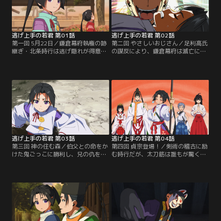
逃げ上手の若君 第01話
逃げ上手の若君 第02話
第一回 5月22日／鎌倉幕府執権の跡
第二回 やさしいおじさん／足利高氏
継ぎ・北条時行は逃げ隠れが得意な
の謀反により、鎌倉幕府は滅亡に追
少年であった。いつものように武芸
い込まれる。 時行は頼重の領地・信
の稽古から逃げ出した時行。そこに
濃諏訪に向かうため、廃屋に身を隠
怪しき神官・諏訪頼重が現れ……。
していたが、そこにも監視の目が向
いてゆく。
逃げ上手の若君 第03話
逃げ上手の若君 第04話
第三回 神の住む森／伯父との命をか
第四回 貞宗登場！／剣術の稽古に励
けた鬼ごっこに勝利し、兄の仇を討
む時行だが、太刀筋は誰もが驚くひ
った時行。辿り着いた諏訪の地で傷
弱さであった！時行が得意な「弓」
ついた心を癒す間もなく、時行は頼
と「逃げ」を活かす戦術に頭を悩ま
重に鎌倉奪還へ向けた鍛錬を促され
せる頼重のもとに、来客の知らせが
る。
入る。