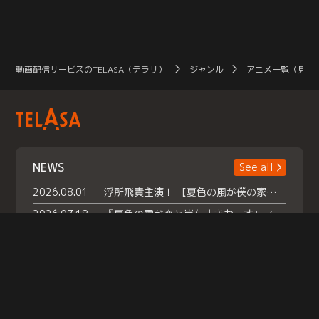
動画配信サービスのTELASA（テラサ）
ジャンル
アニメ一覧（見放
NEWS
See all
2026.08.01
浮所飛貴主演！ 【夏色の風が僕の家にやってきた】 本日よりテラサで独占配信スタート！
2026.07.18
『夏色の雲が恋と嵐をまきおこす』スペシャルメイキング 【Part1】2026年７月18日（土）23時30分～配信スタート！話題のシーンの裏側を大公開！豪華キャスト大集合！ 『武宮家 真夏の家族会議』開催！
2026.07.15
救命医・遥（今田）の《心揺さぶる過去》や、 麻酔科医・権野（船越英一郎）の《謎多きプライベート》など… 《知られざるエピソード》を独占配信！