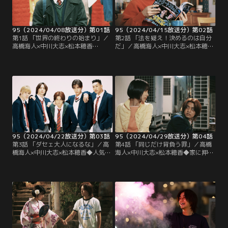
95（2024/04/08放送分）第01話
95（2024/04/15放送分）第02話
第1話 「世界の終わりの始まり」／
第2話 「法を疑え！決めるのは自分
高橋海人×中川大志×松本穂香
だ」／高橋海人×中川大志×松本穂香
◆1995年3月20日、地下鉄サリン事
◆翔からチームへ誘われたQは、踏
件。この日をきっかけに「生きる」
ん切りがつかず答えに窮する…。そ
ことと向き合い、がむしゃらに生き
んな中、新学期を迎え、Qは強制的
抜いた高校生たちを描く熱い青春物
に身なりを整え、ポケベルを渡され
語！
る。
95（2024/04/22放送分）第03話
95（2024/04/29放送分）第04話
第3話 「ダセェ大人になるな」／高
第4話 「同じだけ背負う罪」／高橋
橋海人×中川大志×松本穂香◆人気雑
海人×中川大志×松本穂香◆家に押し
誌の撮影に参加したQ。翔から「愛
かけ、勝手な振る舞いをし、その上
想笑いはなしだ。媚びんじゃねぇ
姉に手を出して…。ひどく傷ついた
ぞ」と檄を飛ばされる。撮影を通
Qのために、翔たちチームの仲間が
し、Qはある決意を固める。
反撃に出る！