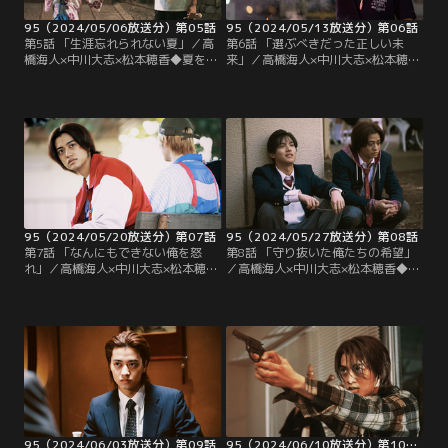
95（2024/05/06放送分）第05話
95（2024/05/13放送分）第06話
第5話 「生涯忘れられない夏」／高
第6話 「選ぶべきだった正しい未
橋海人×中川大志×松本穂香◆夏を迎
来」／高橋海人×中川大志×松本穂香
え、翔たち一同は“渋谷浄化作戦”と
◆Qは、セイラとの一夜に後悔を抱
名付けたチーマー狩りを敢行する。
きながらも、もう一度花火を一緒に
一方、セイラと歩いていた秋久は渋
見ようと約束する。一方、翔が何者
谷を仕切る牧野に絡まれる。
かに襲われるという事件が発生
し…。
95（2024/05/20放送分）第07話
95（2024/05/27放送分）第08話
第7話 「なんにもできない俺を怒
第8話 「守り抜いた俺たちの希望」
れ」／高橋海人×中川大志×松本穂香
／高橋海人×中川大志×松本穂香◆牧
◆学校で久しぶりに顔を合わせたQ
野に絡まれていたセイラを翔が救い
とセイラ。気まずい雰囲気が流れる
出すも、すれ違う2人。Qははっきり
が、セイラは翔が襲われた原因は自
しない翔とぶつかってしまう。そし
分だと衝撃の告白をする。
て翔がセイラの過去を語り出す。
95（2024/06/03放送分）第09話
95（2024/06/10放送分）第10話（最終話）