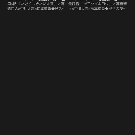
第9話 「たどりつきたい未来」／高
最終話 「ツヨクイキヨウ」／高橋海
橋海人×中川大志×松本穂香◆秋久の
人×中川大志×松本穂香◆渋谷の夜空
ことを気に入った牧野は、「お前と
に大きな花火が打ち上がる中、暴走
組みたい」と手を差し出す。仲間や
族との激しい乱闘を繰り広げる5
セイラを守るために、秋久は牧野に
人。秋久や翔たちは、かっこいい大
ある勝負を持ちかける。
人になれるのか。