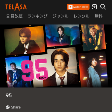
Watch now
見放題
ランキング
ジャンル
レンタル
無料
は
95
Share