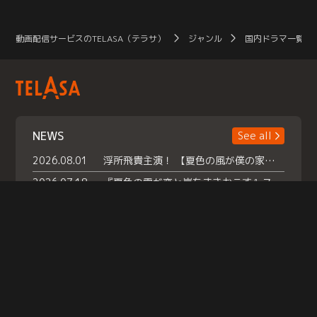
動画配信サービスのTELASA（テラサ）
ジャンル
国内ドラマ一覧（
NEWS
See all
2026.08.01
浮所飛貴主演！ 【夏色の風が僕の家にやってきた】 本日よりテラサで独占配信スタート！
2026.07.18
『夏色の雲が恋と嵐をまきおこす』スペシャルメイキング 【Part1】2026年７月18日（土）23時30分～配信スタート！話題のシーンの裏側を大公開！豪華キャスト大集合！ 『武宮家 真夏の家族会議』開催！
2026.07.15
救命医・遥（今田）の《心揺さぶる過去》や、 麻酔科医・権野（船越英一郎）の《謎多きプライベート》など… 《知られざるエピソード》を独占配信！