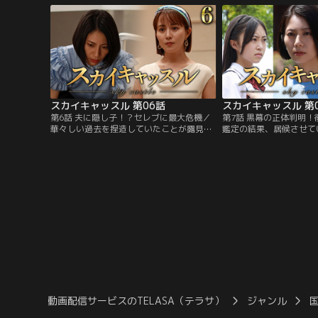
控えた我が子を同校に入れようと躍起にな
ッスル」のセレブたちに
るスカイキャッスルのセレブ妻--浅見紗英
見紗英（松下奈緒）は香
（松下奈緒）、二階堂杏子（比嘉愛未）、
ットに格納されていた遥
夏目美咲（高橋メアリージュン）は……。
言葉を失う。
スカイキャッスル 第06話
スカイキャッスル 第
第6話 夫に隠し子！？セレブに最大危機／
第7話 黒幕の正体判明！
華々しい過去を捏造していたことが露見
鑑定の結果、居候させて
し、完璧セレブから急転落--スカイキャッ
未久（田牧そら）が、夫
スルで孤立してしまった浅見紗英（松下奈
一）の実娘だと知ってし
緒）。辛酸をなめ尽くした過去の自分とは
（松下奈緒）。この日を
無縁の最高の環境と幸せを与えるために、
況は悪化の一途をたどる
一心不乱で手塩にかけて育ててきた長女・
ように、家の中で好き勝
瑠璃（新井美羽）も…。
未久。
動画配信サービスのTELASA（テラサ）
ジャンル