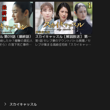
）が秘密裏に同級生の提
いライバル優等生・山田未久（田牧そら）
金を稼いでいることを知
を居候させることに。
ル 第09話（最終話）
スカイキャッスル［解説放送］ 第01話
を殺したか？衝撃の真犯人
第1話 セレブ妻のマウントバトル開幕／セ
そら）の落下死亡事件か
レブが集まる高級住宅街「スカイキャッス
ったある日、浅見紗英
ル」。ここに暮らす冴島香織（戸田菜穂）
女・瑠璃（新井美羽）に
の息子・遥人（大西利空）が、超難関の帝
いた警察の捜査が一転。
都医大付属高校に合格した。受験を翌年に
者”が出現し、あろうこと
控えた我が子を同校に入れようと躍起にな
った南沢青葉（坂元愛
るスカイキャッスルのセレブ妻--浅見紗英
疑で逮捕された。
（松下奈緒）、二階堂杏子（比嘉愛未）、
夏目美咲（高橋メアリージュン）は…。
）
スカイキャッスル