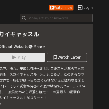
Watch now
Login
カイキャッスル
Official Website
Share
Play
Watch Later
名声、権力。華麗なる勝ち組セレブ妻たちが暮らす≪高
宅街「スカイキャッスル」≫。ところが、このきらびや
世界も一皮むけば…目も当てられないほど猛烈な見栄と
イド、そして愛憎が渦巻く≪嵐の戦場≫だった--。2024
月、一度見始めたら沼落ち確定…この夏最大の衝撃作
カイキャッスル』がスタート！
e