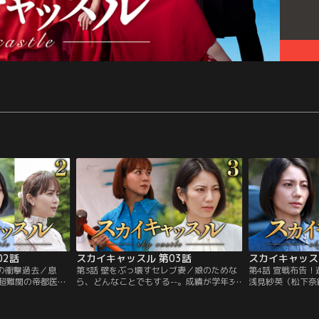
02話
スカイキャッスル 第03話
スカイキャッス
妻の衝撃過去／息
第3話 壁をぶっ壊すセレブ妻／娘のためな
第4話 宣戦布告
超難関の帝都医大
ら、どんなことでもする--。成績が学年3位
浅見紗英（松下奈
せの絶頂”にいたは
に落ちて苛立つ長女・浅見瑠璃（新井美
井美羽）の内申評
）が選んだ“自
羽）のため、人一倍高いプライドをかなぐ
長選挙で当選させ
住宅街「スカイキャ
り捨てて土下座！ 瑠璃が心酔する敏腕受験
対立候補となって