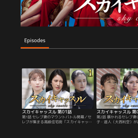
Episodes
スカイキャッスル 第01話
スカイキャッスル 第
第1話 セレブ妻のマウントバトル開幕／セ
第2話 暴かれるセレブ
レブが集まる高級住宅街「スカイキャッス
子・遥人（大西利空）が
ル」。ここに暮らす冴島香織（戸田菜穂）
付属高校に合格し、“幸
の息子・遥人（大西利空）が、超難関の帝
ずの冴島香織（戸田菜穂
都医大付属高校に合格した。受験を翌年に
死”という選択--。高級