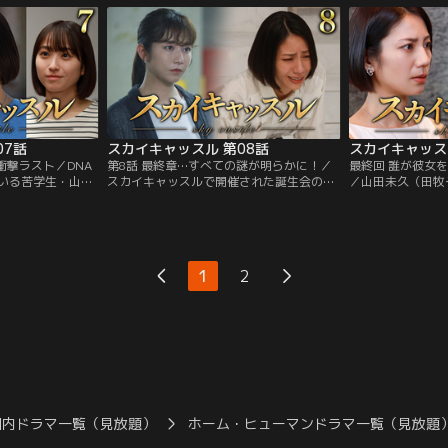
動揺が走る中、浅
コーディネーター・九条彩香（小雪）との
田未久（田牧そら
織に貸したタブレ
再契約に、ようやくこぎつけ安堵したセレ
出課題を代行し、
人の日記を読み、
ブ妻・浅見紗英（松下奈緒）。
る。
07話
スカイキャッスル 第08話
スカイキャッス
衝撃ラスト／DNA
第8話 最終章…すべての謎が明らかに！／
最終回 誰が彼女
いる苦学生・山田
スカイキャッスルで開催された誕生会の最
／山田未久（田牧
・英世（田辺誠
中、この日の主役・山田未久（田牧そら）
らしばらく時が経
まった浅見紗英
が高所から落下。意識不明の重体となり、
（松下奈緒）の長
境に、浅見家の状
帝都病院に救急搬送された。宿直中だった
疑惑の目を向けて
。勝ち誇ったかの
浅見紗英（松下奈緒）の夫・英世（田辺誠
突如として“目撃
手振る舞い始める
一）は、よもや未久が自分の実娘だとはつ
か未久と仲の良か
1
2
ゆ知らず、同じく一刻を争う厚生労働大臣
登）が傷害致死容
政務官の幼き息子のオペを優先。
国内ドラマ一覧（見放題）
ホーム・ヒューマンドラマ一覧（見放題