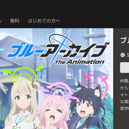
ル
無料
はじめての方へ
ブ
仲間
から
ォト
な風
等学