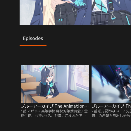
Episodes
ブルーアーカイブ The Animation 第01話
1話 アビドス高等学校 廃校対策委員会／全
2話 私は認めない！／
校生徒、わずか5名。砂漠に包まれたアビ
阻止の希望を見出し始め
ドス高等学校は、廃校の危機に瀕してい
同。迫り来るヘルメット
た。その状況に抗うべく、5人は日々「対
の思いは徐々に膨らんで
策委員会」として忙しい日々を送ってい
中の一人、セリカだけは