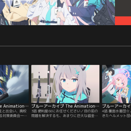
ブルーアーカイブ The Animation 第02話
ブルーアーカイブ The Animation 第03話
先生と出会い、廃校
3話 便利屋68にお任せください／目の前の
4話 覆面水着団
る対策委員会一
問題を解決するも、あまりに巨大な借金の
きたヘルメット団
団をも退治し、そ
額にため息をつく対策委員会と先生。解決
地帯で有名な「ブ
いた。しかしその
策も思い浮かばずラーメン屋へと入った一
向かうアビドス対
先生を認めること
同は、アウトロー集団「便利屋68」を名乗
トリニティ総合学