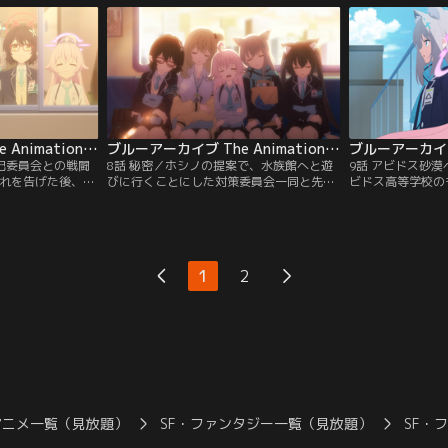
彼女の身に危険が
る少女たちと意気投合する。しかしその翌
に調査を進める内
日、その「便利屋68」がアビドス高等学校
行に流れていると
を襲撃し始め……！？
そこでシロコが突
始め……！？
ブルーアーカイブ The Animation 第07話
ブルーアーカイブ The Animation 第08話
風紀委員会との戦闘
8話 秘密／ホシノの提案で、水族館へと遊
9話 アビドス砂
別れを告げた後、よ
びに行くことにした対策委員会一同と先
ビドス高等学校の
が戻ってきた。そ
生。彼女たちはまるでそれまでの戦いの
実を知らされる対
った柴関ラーメン
日々が嘘だったかのような、穏やかな時間
となっているカイ
会の少女たちに、
を過ごす。皆と同様にホシノも楽しんでい
でいるのか。その
。一方、普段と違
るようだったが、シロコは微かな違和感を
ロコ達はアビドス
ノ。彼女の胸に去
覚えていた。意を決した彼女は、とある行
彼女たちを待ち受
1
2
動に出て……
アニメ一覧（見放題）
SF・ファンタジー一覧（見放題）
SF・