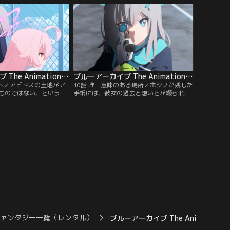
に、返済したお金が闇銀
達は、偶然手に入れてしまった大金を手放
いう可能性が浮上する。
すことを決意。そんな中、セリカのバイト
如「銀行を襲う」と言い
先である「柴関ラーメン」で、とんでもな
いことが起きてしまう。
ブルーアーカイブ The Animation 第09話
ブルーアーカイブ The Animation 第10話
漠へ／アビドスの土地がア
10話 唯一意味のある場所／ホシノが残した
ものではない、という事
手紙には、彼女の過去と想いとが綴られて
策委員会。現在の所有者
いた。思わず駆けだすシロコだったがその
ザーグループが何を企ん
瞬間、カイザーコーポレーションがアビド
手がかりを掴むため、シ
ス高校を襲撃する。突然の攻撃で窮地に陥
砂漠へと向かう。そこで
る対策委員会、その前に現れたのは「彼女
けていたものは--
たち」だった。
ファンタジー一覧（レンタル）
ブルーアーカイブ The Anima…