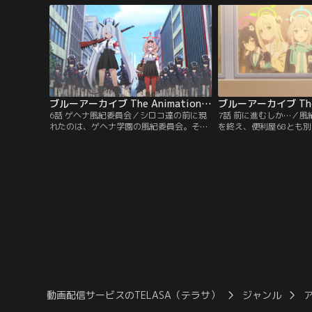
る。そんなある日、生徒であるシロコが出
が出来ない様子。そんな
会ったのは一人の大人。彼は連邦生徒会か
迫り……！？
ら派遣された“先生”だった。
ブルーアーカイブ The Animation 第06話
6話 ゲヘナ風紀委員会／シロコ達の前に現
7話 前に進むしか…／
れたのは、ゲヘナ学園の風紀委員会。その
を終え、便利屋68とも
目的は、同じ学校の問題児である便利屋68
うやくアビドスには日常
だった。身柄を引き渡すよう要求される
んな中、爆破の怪我を負
も、対策委員会はそれを拒否。柴関ラーメ
の店主を訪れた対策委員
ンを爆破した便利屋68を、おいそれとは渡
衝撃の事実が伝えらえる
せなかった。有無を言わせぬ雰囲気の風紀
った様子で思い耽るホシ
委員会を前に、対策委員会と便利屋68が取
来するものは--
った行動は--
動画配信サービスのTELASA（テラサ）
ジャンル