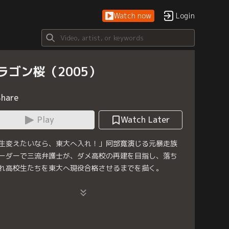
Watch now
Login
ラゴン桜（2005）
Share
Play
Watch Later
生変えたいなら、東大へ入れ！」阿部寛演じる元暴走族
ーダーで三流弁護士が、ダメ高校の再建を目指し、落ち
れ高校生たちを東大へ現役合格させるまでを描く。