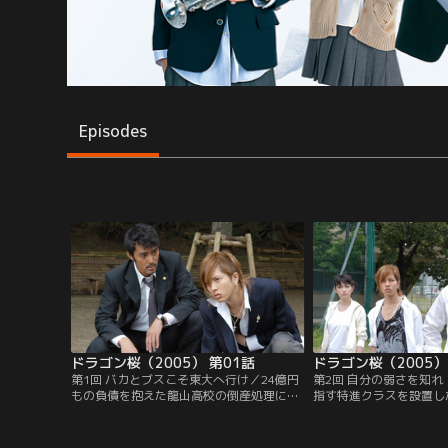
Episodes
ドラゴン桜（2005） 第01話
ドラゴン桜（2005）
第1回 バカとブスこそ東大へ行け／24億円
第2回 自分の弱さを知
もの負債を抱えた龍山高校の倒産処理にや
指す特進クラスを設置し
ってきた三流弁護士・桜木建二（阿部
に反発した勇介（山下智
寛）。元暴走族のリーダーで問題の弁護士
しまう。一方、直美（長
と気づかれた桜木は追い出されるが…。
っ払い相手に仕事をする