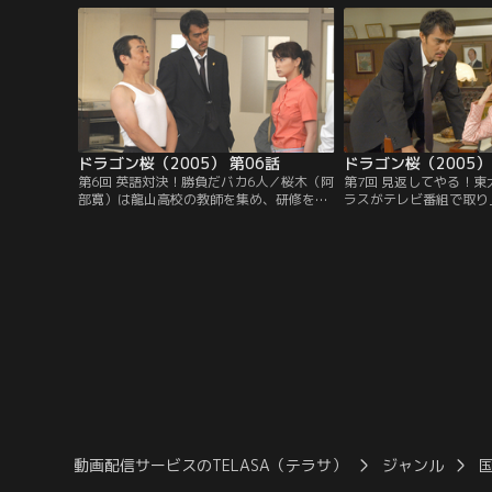
ドラゴン桜（2005） 第06話
ドラゴン桜（2005）
第6回 英語対決！勝負だバカ6人／桜木（阿
第7回 見返してやる！
部寛）は龍山高校の教師を集め、研修を行
ラスがテレビ番組で取り
うことに。桜木が不在の間、井野（長谷川
なり、生徒のペースが乱
京子）が特進クラスの英語を受け持つこと
寛）は取材に反対。しか
になり、初の大仕事に張り切るが…。
子（野際陽子）は耳を貸
動画配信サービスのTELASA（テラサ）
ジャンル