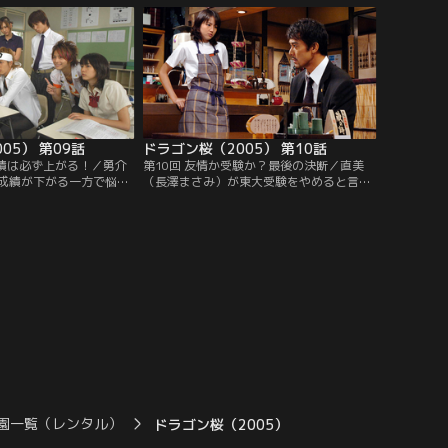
05） 第09話
ドラゴン桜（2005） 第10話
成績は必ず上がる！／勇介
第10回 友情か受験か？最後の決断／直美
成績が下がる一方で悩ん
（長澤まさみ）が東大受験をやめると言い
、桜木（阿部寛）は特進
出した。母・悠子（美保純）の入院のため
“受験生を持つ家庭の心
直美が受験を諦めると知った特進クラスの
見が対立し…。
5人は、店や看病を交代で手伝うが…。
園一覧（レンタル）
ドラゴン桜（2005）