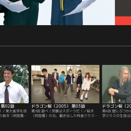
 第02話
ドラゴン桜（2005） 第03話
ドラゴン桜（20
れ！／東大進学を目
第3回 遊べ！受験はスポーツだ！／桜木
第4回 壁にぶつ
た桜木（阿部寛）
（阿部寛）の元、動き出した特進クラスは
学クラスの生徒は
久）は学校を出て
10日間の合宿に入る。参加者は勇介（山下
わり、5人に増え
澤まさみ）は、酔
智久）、英喜（小池徹平）、よしの（新垣
柳（品川徹）は、
母に…。
結衣）、麻紀（サエコ）の4人だが…。
巻きを巻くことを