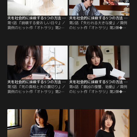
夫を社会的に抹殺する5つの方法 Season2（2024/01/09放送分）第01話
夫を社会的に抹殺する5つの方法 Season2（2024/01/16放送分）第02話
第1話 『崩壊する愛おしい日々』／
第2話 『失われる大きな愛』／異例
異例のヒット作「オトサツ」第2弾
のヒット作「オトサツ」第2弾◆
◆専業主婦の日野美咲は、有名な敏
夫・透の不注意が原因で息子が危険
腕マンガ編集者の夫・透と5歳の息
な目に遭うが、翌日からは何もなか
子・優斗の3人で幸せに暮らしてい
ったかのように、笑顔で過ごす透。
た。しかし、そんな日常が、ある事
美咲は透の家庭を顧みない言動に不
故をきっかけに崩壊する。
信感を募らせていく。
夫を社会的に抹殺する5つの方法 Season2（2024/01/23放送分）第03話
夫を社会的に抹殺する5つの方法 Season2（2024/01/30放送分）第04話
第3話 『死の真相と夫の裏切り』／
第4話 『最凶の復讐、始動』／異例
異例のヒット作「オトサツ」第2弾
のヒット作「オトサツ」第2弾◆
◆最愛の息子を失い、絶望に打ちひ
夫・透の不倫が原因で愛する息子を
しがれている美咲の元に、一通の手
失った美咲は、仮面を被った謎の人
紙が届く。手紙に記載されたQRコー
物から指示を受ける。夫を社会的に
ドを読み取ると、仮面を被った謎の
抹殺していくために、透の不倫を告
人物から透の不倫を告発する動画
発する1つ目の復讐を始める。
が…。