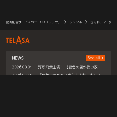
動画配信サービスのTELASA（テラサ）
ジャンル
国内ドラマ一覧（
NEWS
See all
2026.08.01
浮所飛貴主演！ 【夏色の風が僕の家にやってきた】 本日よりテラサで独占配信スタート！
2026.07.18
『夏色の雲が恋と嵐をまきおこす』スペシャルメイキング 【Part1】2026年７月18日（土）23時30分～配信スタート！話題のシーンの裏側を大公開！豪華キャスト大集合！ 『武宮家 真夏の家族会議』開催！
2026.07.15
救命医・遥（今田）の《心揺さぶる過去》や、 麻酔科医・権野（船越英一郎）の《謎多きプライベート》など… 《知られざるエピソード》を独占配信！