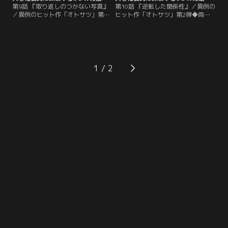
第9話 『取り返しのつかない写真』
第10話 『逆転した関係性』／異例の
／異例のヒット作「オトサツ」第2
ヒット作「オトサツ」第2弾◆両親
弾◆SNSで美咲の不倫を疑う写真が
という最大の後ろ盾を失った透を家
拡散され、美咲は必死に否定する
から追い出すも、それだけでは怒り
が、透の両親からは一方的に縁を切
が収まらない美咲。愛息子の仇を討
られてしまう。そして透は美咲に
つため、透の愛人・瑠香を社会的に
GPSで行動を把握すると言うが…。
抹殺する決意をする…。
1