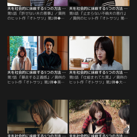
夫を社会的に抹殺する5つの方法 Season2（2024/02/06放送分）第05話
夫を社会的に抹殺する5つの方法 Season2（2024/02/13放送分）第06話
第5話 『許せない夫の悪事』／異例
第6話 『止まらない不倫夫の悪行』
のヒット作「オトサツ」第2弾◆最
／異例のヒット作「オトサツ」第2
初の復讐を終えた美咲だが、透は何
弾◆会社からの信頼を取り戻したい
も変わらない。そんな中、謎の人物
透は、大物漫画家からの指名で、新
から透の不倫を撮った証拠写真を突
作漫画を作ることになり、仕事に没
きつけられ、再び復讐へと気持ちが
頭する。一方、美咲は仮面からの新
向いた美咲に、仮面から連絡がく
たな指示を受け、2つ目の復讐を決
る。
行する。
夫を社会的に抹殺する5つの方法 Season2（2024/02/20放送分）第07話
夫を社会的に抹殺する5つの方法 Season2（2024/02/27放送分）第08話
第7話 『暴走する正義感』／異例の
第8話 『仕組まれてた罠』／異例の
ヒット作「オトサツ」第2弾◆美咲
ヒット作「オトサツ」第2弾◆大手
の仕掛けた2つ目の復讐により、会
出版社を辞め、独立を決意した透は
社を辞めることになった透。一方、
父親に資金を借りに行くが、提示し
美咲の知らないところで透の不倫相
た金額は美咲の想像を超えていた。
手・瑠香と記者の樫原が何やら不穏
一方、不穏な動きを見せていた樫原
な動きをしており…。
が遂に動き出す。
夫を社会的に抹殺する5つの方法 Season2（2024/03/05放送分）第09話
夫を社会的に抹殺する5つの方法 Season2（2024/03/12放送分）第10話