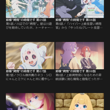
マオマオちゃんから繰り出され
のギルガによる“拷問”相手は姫では
る“拷問”に敢え無く屈してしまう姫
なくエクスだった！ エクスは姫の二
の元に、ある人物が救援に駆け付け
の舞いにならず、王国の秘密を守り
た。【提供：バンダイチャンネル】
通せるのか！？【提供：バンダイチ
ャンネル】
姫様“拷問”の時間です 第05話
姫様“拷問”の時間です 第06話
第5話／川辺での“拷問”。姫は川遊
第6話／「ハイパー上級見習い拷問
びを期待していたが、トーチャーが
官」から「やったねグレート見習い
取り出したのは、姫が苦手としてい
拷問官」に昇格したマオマオちゃん
るマシュマロだった…。がっかりす
に、父である魔王はご褒美を与えよ
る姫だったが、アウトドアならでは
うとする。さて、マオマオちゃんが
の“拷問”でトーチャーの手腕が発揮
魔王にお願いしたご褒美とは？一
される。他にも、ジャイアントと行
方、姫への“拷問”は月に一度の健康
く初めてのサウナや、陽鬼発案の学
診断でお休み。魔王軍の手厚い福利
校を使った肝試しで、夏らしい“拷
厚生に驚くエクスをよそに、採血の
問”を堪能する姫。しかし肝試しの
準備をするトーチャーだったが、姫
当日…。【提供：バンダイチャンネ
の様子がなにやらおかしくて…？
ル】
【提供：バンダイチャンネル】
姫様“拷問”の時間です 第07話
姫様“拷問”の時間です 第08話
第7話／クロル隊所属のネコ・シロ
第8話／上級拷問官になるための昇
にゃんとミケにゃんと共に癒やし
級試験に挑む陽鬼と陰鬼だったが、
の“拷問”タイムを満喫したり、マオ
健闘むなしく魔王から不合格を言い
マオちゃんが通う幼稚園の運動会に
渡されてしまう。二人は“拷問”の対
応援しに行ったり…可愛いものに姫
象であり友達でもある姫にアドバイ
は屈し続ける。時を同じく、マオマ
スを求めることに。ときに、姫の前
オちゃんの応援をするため運動会に
に新たな拷問官が現れる。彼女は魔
参加していた魔王は、姫との直接対
王軍の中で最も残忍酷薄な吸血鬼一
決の舞台を用意していた。運動会で
族、ペシュッツ家の娘、バニラ・ペ