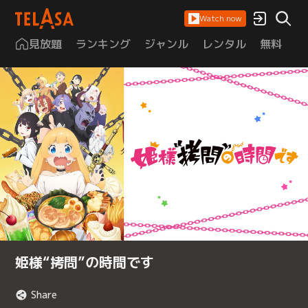
Watch now
見放題
ランキング
ジャンル
レンタル
無料
は
姫様“拷問”の時間です
Share