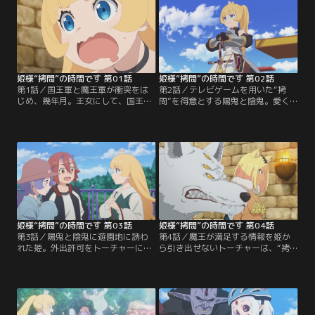
姫様“拷問”の時間です 第01話
姫様“拷問”の時間です 第02話
第1話／国王軍と魔王軍が衝突をは
第2話／テレビゲームを用いた“拷
じめ、幾年月。王女にして、国王軍
問”を得意とする陽鬼と陰鬼。愛く
第三騎士団“騎士団長”である姫は魔
るしい赤ちゃん白熊で翻弄するクロ
王軍によって囚われの身となってい
ル。大きな体と母性で優しく包み込
た。魔王軍の最高位拷問官、トーチ
むジャイアント。新たに現れた個性
ャー・トルチュールは、王国の秘密
豊かな拷問官たちによる“拷問”が姫
を聞き出すべく、姫への“拷問”を開
に牙を剥く。トーチャーは「ゴリラ
始する。次々と繰り出される苛烈
のマーチ」を用いた“拷問”を始める
な“拷問”に屈することなく、姫は秘
が、姫には「ゴリラのマーチ」にま
密を守り通す事が出来るのであろう
つわる思い出があるようで…。【提
か…？【提供：バンダイチャンネ
供：バンダイチャンネル】
ル】
姫様“拷問”の時間です 第03話
姫様“拷問”の時間です 第04話
第3話／陽鬼と陰鬼に遊園地に誘わ
第4話／魔王が満足する情報を姫か
れた姫。外出許可をトーチャーに求
ら引き出せないトーチャーは、“拷
めると、引き換えに王国の秘密を要
問”の腕が落ちたのでは…？と疑われ
求されてしまう。拷問官との友情
ていた。技術を量るべく、自ら
か、王国の秘密を守るのか…姫の答
を“拷問”せよと迫る魔王に対して、
えは？さらに、姫の前に魔王の一人
トーチャーが繰り出す一手は如何
娘であるマオマオちゃんが現れる。
に。新たに現れた拷問官、武器職人