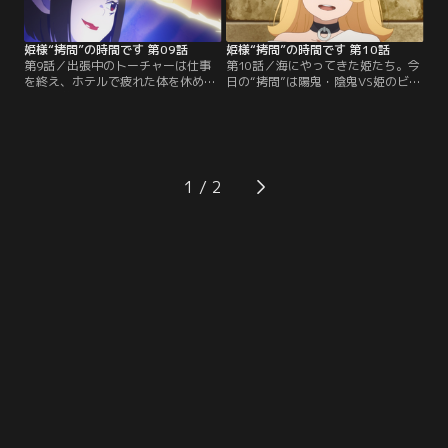
行われた決戦とは--。【提供：バン
シュッツ！【提供：バンダイチャン
ダイチャンネル】
ネル】
姫様“拷問”の時間です 第09話
姫様“拷問”の時間です 第10話
第9話／出張中のトーチャーは仕事
第10話／海にやってきた姫たち。今
を終え、ホテルで疲れた体を休めて
日の“拷問”は陽鬼・陰鬼VS姫のビー
いた。普段はバランスを考えた食事
チチャンバラ！姫が勝利した場合の
をとる彼女だが、今日は出張のため
条件は「どんな願いでも叶えるこ
特別。トーチャー流「頑張った自分
と」。その願いがたとえ「釈放」で
へのご褒美晩ごはん」が始まる。魔
も--。対する陽鬼と陰鬼は、魔王主
王城では魔王とルルン、マオマオち
催のビーチチャンバラ大会タッグ部
ゃんが家族でクッキー作りに挑戦！
門2年連続優勝者。果たして、勝敗
1
初めてのクッキー作りに、「上手に
の行方は。かたや魔王城には、姫を
できるかな」と意気込むマオマオち
助けに来たルーシュの姿があった。
ゃん。【提供：バンダイチャンネ
【提供：バンダイチャンネル】
ル】