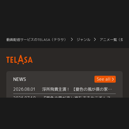
動画配信サービスのTELASA（テラサ）
ジャンル
アニメ一覧（見放
NEWS
See all
2026.08.01
浮所飛貴主演！ 【夏色の風が僕の家にやってきた】 本日よりテラサで独占配信スタート！
2026.07.18
『夏色の雲が恋と嵐をまきおこす』スペシャルメイキング 【Part1】2026年７月18日（土）23時30分～配信スタート！話題のシーンの裏側を大公開！豪華キャスト大集合！ 『武宮家 真夏の家族会議』開催！
2026.07.15
救命医・遥（今田）の《心揺さぶる過去》や、 麻酔科医・権野（船越英一郎）の《謎多きプライベート》など… 《知られざるエピソード》を独占配信！