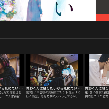
青野くんに触りたいから死にたい 第02話
青野くんに触りたいから死にたい 第03話
試となり落ち込む
第3話／不登校の美桜にプリントを届けに
第4話／倒れた優
し、二人は練習を
行く優里。青野も家に入ろうとするが、体
偶然見つけた能力
緒にピアノで音を
が弾かれる。優里は美桜に魔除けの可能性
する。力尽きる青
っと近づき、優里
を問う。帰宅時、庭にたたずむ青野。その
憑依している。目
方、無愛想な藤本
姿は明らかに変貌している。戸惑う優里に
前にいるのは青野