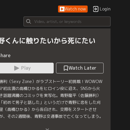
Watch now
Login
野くんに触りたいから死にたい
Share
Play
Watch Later
勝利（Sexy Zone）がラブストーリー初挑戦！WOWOW
マ初出演の高橋ひかるをヒロイン役に迎え、SNSから火
き話題沸騰のコミックを実写化。青野龍平（佐藤勝利）
「初めて男子と話した」というだけで青野に恋をした刈
里（高橋ひかる）から告白され、交際をスタートさせ
が、その2週間後、青野は交通事故で亡くなってしまう。