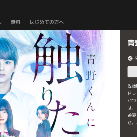
ル
無料
はじめての方へ
青
佐藤
ドラ
がつ
は、
谷優
る。