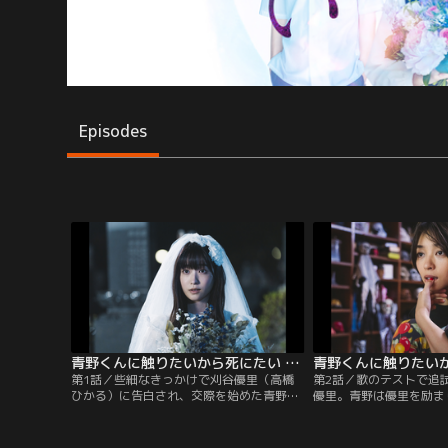
Episodes
青野くんに触りたいから死にたい 第01話
第1話／些細なきっかけで刈谷優里（高橋
第2話／歌のテストで追
ひかる）に告白され、交際を始めた青野龍
優里。青野は優里を励ま
平（佐藤勝利）。だが2週間後、青野は事
始める。青野の発案で一
故で死んでしまう。青野の死に冷めた反応
とる優里。二人の顔がぐ
の同級生の藤本雅芳（神尾楓珠）。一方、
は妄想が止まらない。一