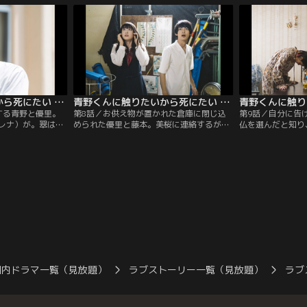
を目の当たりに
青野はいくつかの要求をし、優里の中に入
途さに、青野は優
に優里も、青野は
っていく。翌日、思いもよらぬ場所で目を
後、優里は藤本に
て失ったことを実
覚ました優里に、青野は自分は悪霊で、優
本に青野の存在を
する。
里を呪い殺してしまうのではないかと告げ
らえない。
る。
青野くんに触りたいから死にたい 第07話
青野くんに触りたいから死にたい 第08話
する青野と優里。
第8話／お供え物が置かれた倉庫に閉じ込
第9話／自分に告
レナ）が。翠は優
められた優里と藤本。美桜に連絡するが、
仏を選んだと知り
服だからここで脱
扉の向こうから異様な声が。藤本は「ヤバ
び後追い自殺を試
しゅはまはるみ）
い方の青野」と対峙し、果敢に探りを入れ
とに気がつく。ブ
常性を青野は批判
るも失敗。藤本の忠告を無視し、優里は黒
青野の生きた証拠
まう。また、学校
青野を自分の中に招き、大切なものを失う
き集めて藤本とと
と、優里の日常が
ことに。一方、美桜も玄関で倒れこむ。優
心の整理をしてい
優里を守れない自
里に憑依した青野は、藤本とこれまでのこ
目にする優里。遺
な矢先…。
とを振り返る。
い。やっぱり優里
国内ドラマ一覧（見放題）
ラブストーリー一覧（見放題）
ラブ