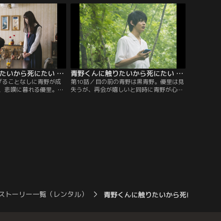
里にキスをする。数日
信憑性が高い。黒青野になる誘因も1つ見
呼び出される。優里は藤
当がついたものの、そのまま青野が消えて
打ち明けるが、信じても
しまったら、と不安で帰宅する優里。部屋
に着いた優里は、崩れ落ちる。
青野くんに触りたいから死にたい 第09話
青野くんに触りたいから死にたい 第10話（最終話）
げることなしに青野が成
第10話／目の前の青野は黒青野。優里は見
、悲嘆に暮れる優里。再
失うが、再会が嬉しいと同時に青野が心配
みるが、優里は大切なこ
になる。藤本は、成仏は嘘だったと告白。
ルーチアに協力を求め、
それは青野なりの優里を守る策だった。青
として、写真や画像をか
野の気持ちを受け取った優里は、美桜のバ
もに青野の家族に届け、
ックアップを携え、藤本とともに青野の元
く。仏壇の遺影を初めて
に向かう。だが道中、優里だけが異界に連
骨にも何の感情もわかな
れて行かれてしまう。でも、優里はある強
は…。
固な決意を胸に青野と対峙するために…。
ストーリー一覧（レンタル）
青野くんに触りたいから死にたい