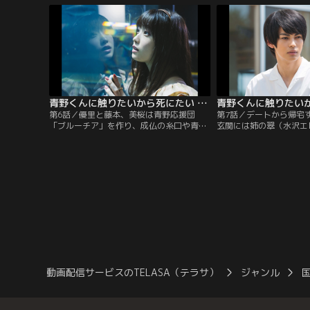
優里は後追い自殺を決意。その時、青野が
が、青野を想って泣く姿
幽霊になって現れた。青野に触れたい優里
し、青野は驚く。と同時
だが、幽霊だから叶わない。そんな優里の
優里以外との関係をすべ
ために青野がとった行動とは…。
感し、青野にある提案を
青野くんに触りたいから死にたい 第06話
第6話／優里と藤本、美桜は青野応援団
第7話／デートから帰宅
「ブルーチア」を作り、成仏の糸口や青野
玄関には姉の翠（水沢エ
の生態を追求する。まず「幽霊は服を脱げ
里を突然冒涜し、自分の
るのか」というお題が。応じる青野だが、
げと優里を辱める。母（
一人ではイヤだと優里も脱ぐことに。二人
もそれを黙認。家族の異
はそのままイチャイチャモードに。おしゃ
し、優里を強く責めてし
れをして水族館デートも楽しみ、青野の内
でも嫌がらせを受けたり
面にちょっと触れた優里は、幸せの絶頂
バランスを欠いていく。
に。一方、藤本は学校で…。
分が歯がゆい青野。そん
動画配信サービスのTELASA（テラサ）
ジャンル