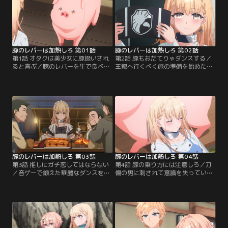
豚のレバーは加熱しろ 第01話
豚のレバーは加熱しろ 第02話
第1話 オタクは美少女に豚扱いされ
第2話 豚もおだてりゃダンスする／
ると喜ぶ／豚のレバーを生で食べて
王都へ行くべく旅の準備を始めたジ
倒れた俺は、異世界（メステリア）
ェスと俺。しかしこの美少女、見た
で豚になっていた！助けてくれた小
目は豚でも中身は男の俺にまるで警
間使いの美少女ジェスは、心を読む
戒心がない！無垢な少女の一挙一動
能力をもつイェスマという種族らし
に翻弄されながらも、なにやら買い
い。元・眼鏡ヒョロガリクソ童貞で
たいものがあるというジェスに連れ
ある俺のだだ漏れの欲望に、はにか
られ、活気のあるキルトリの街へと
みながらも応えてくれるジェス。ち
向かう。……ってジェス、そんな怪
ょっと待て、どうしてそんなに優し
しい裏路地に何の用が……？
くしてくれるんだ……！？
豚のレバーは加熱しろ 第03話
豚のレバーは加熱しろ 第04話
第3話 推しにガチ恋してはならない
第4話 豚の乗り方には注意しろ／刀
／音ゲーで鍛えた華麗なダンスを見
傷の男に刺されて意識を失っていた
込まれ、リスタ屋に買われた俺。し
俺。目を覚ますと見知らぬ森の中、
かし、祭りの出番待ちをしているう
俺の腹を枕にすやすや眠るジェスの
ちに、気付いてしまった。眼鏡ヒョ
姿が。どうやらかなりお疲れのよう
ロガリクソ童貞の俺は、大勢の注目
だ。そこで俺は、ジェスを背中に乗
を浴びたことなど今の今まで一度も
せて移動することにしたのだが……
ないということに……。だが関係な
ジェスたそ、その座り方はアカン！