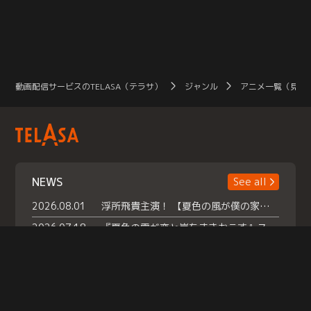
動画配信サービスのTELASA（テラサ）
ジャンル
アニメ一覧（見放
NEWS
See all
2026.08.01
浮所飛貴主演！ 【夏色の風が僕の家にやってきた】 本日よりテラサで独占配信スタート！
2026.07.18
『夏色の雲が恋と嵐をまきおこす』スペシャルメイキング 【Part1】2026年７月18日（土）23時30分～配信スタート！話題のシーンの裏側を大公開！豪華キャスト大集合！ 『武宮家 真夏の家族会議』開催！
2026.07.15
救命医・遥（今田）の《心揺さぶる過去》や、 麻酔科医・権野（船越英一郎）の《謎多きプライベート》など… 《知られざるエピソード》を独占配信！