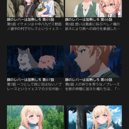
い。メイド服姿のジェスたそも応援
そんなラブコメ道中で、俺はジェス
してくれているのだ。推しのため
から衝撃的な真実を聞かされる--。
に、踊れ、豚！
豚のレバーは加熱しろ 第05話
豚のレバーは加熱しろ 第06話
第5話 イケメンは十中八九ゲス野郎
第6話 想いは素直に叫ぶべし／俺の
／道中の村でセレスというイェスマ
訴えにより旅への同行を承諾したノ
の少女に出会ったジェスと俺。彼女
ット。彼の相棒である変態犬ロッシ
に案内してもらい、五年前に焼失事
を連れ、セレスの想いも背負って、
件があったという修道院を訪れた。
俺たちは王都へ向かう。たどり着い
花を供えようとする俺たちの前に、
た次の街で、俺はイェスマに関する
犬を連れた二刀流の青年が現れる。
不可解な事実を知るのだが……ノッ
クールで強くてイケメンという、い
ト、お前にはあの件を問いたださね
け好かない、俺の天敵のような奴だ
ばなるまい。昨晩、酔ったジェスと
が……お前は一体何者なんだ？
二人きりになったことについてだ-
-。
豚のレバーは加熱しろ 第07話
豚のレバーは加熱しろ 第08話
第7話 一つとして同じ花はない／ブ
第8話 人の祈りを笑うな／ブレース
レースというイェスマの少女が助け
を旅の仲間に加えた俺たちは、「磔
を求める声を聞いたジェスと俺。そ
の岩地」までやってきた。ノットの
れを知ったノットは、ロッシを連れ
おかげで旅路は順調だが、それでも
て一目散に少女の元へと向かう。ノ
王都に近づくにつれ危険が高まって
ットを追い、俺たちも声の主のもと
いるのを感じる。……俺は覚悟を決
へ急ぐが、しかし……豚ではなく人
めなければならない。ジェスのため
間としての嗅覚が警告を告げる。は
にできることは何か。そして、何を
たして俺たちは、このまま進んで大
優先すべきか。そんな夜、俺はブレ
丈夫なのだろうか……？
ースにこっそり呼び出され、ある話