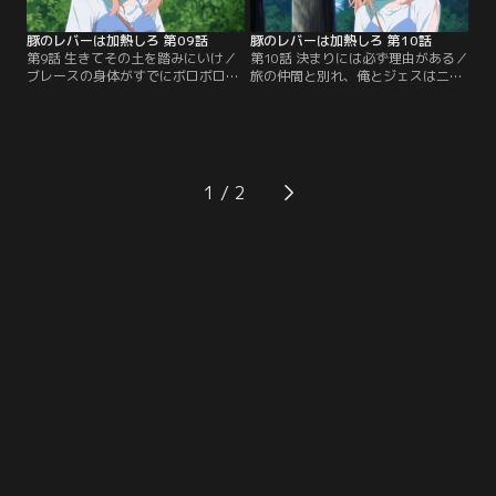
を打ち明けられる--。
豚のレバーは加熱しろ 第09話
豚のレバーは加熱しろ 第10話
第9話 生きてその土を踏みにいけ／
第10話 決まりには必ず理由がある／
ブレースの身体がすでにボロボロで
旅の仲間と別れ、俺とジェスは二人
あることを知った俺。彼女のために
きりで王都を目指していた。「針の
も、一刻も早く王都にたどり着かな
森」を歩き続け、ついに王都の切り
ければならない。しかし、旅路を急
立つ崖までやってくる。だが肝心の
ぐ俺たちの前に、ついに恐れていた
入り方がわからない。途方に暮れる
イェスマ狩りが姿を現した。多勢に
俺たちは、最も危険な場所でさまよ
無勢、圧倒的に不利な状況。俺たち
い続けることに……。どんどん衰弱
1
は知恵を絞って戦い、なんとしてで
していくジェス。俺にはシャビロン
もこの逆境を切り抜ける必要がある-
として、彼女を王都まで送り届ける
-。
義務がある--。