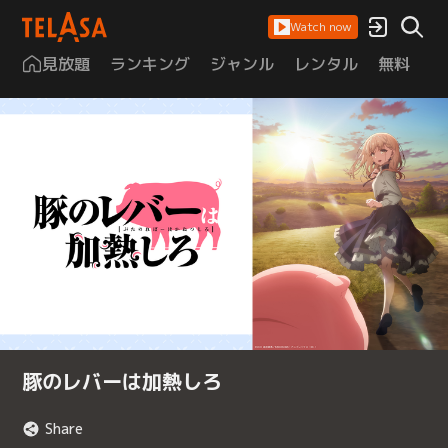
Watch now
見放題
ランキング
ジャンル
レンタル
無料
は
豚のレバーは加熱しろ
Share