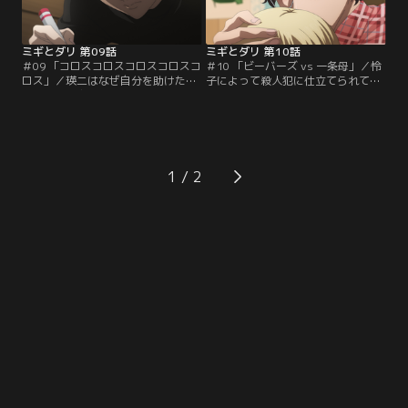
のペンダントの片割れを偶然見つ
き母に誓い、ハロウィンの仮装大会
け、この学校に…。
を復讐の舞台に…。
ミギとダリ 第09話
ミギとダリ 第10話
＃09 「コロスコロスコロスコロスコ
＃10 「ビーバーズ vs 一条母」／怜
ロス」／瑛二はなぜ自分を助けたの
子によって殺人犯に仕立てられてし
か？その理由を知るため、今度はミ
まったミギとダリ。このまま姿を現
ギがサリーの変装をして瑛二の家を
すわけにもいかず、秋山に協力を求
訪れる。瑛二はサリー（ミギ）に屋
めることにする。秋山の呼びかけで
根裏部屋を案内し、怜子や瑛二自身
丸太も集まり、秘鳥秋山丸太の三人
の秘密について、そしてそのせいで
で「BEAVERS」を結成する。最初は
秘鳥に身の危険が迫っていることを
丸太を信用していなかったミギとダ
1
伝える。だが二人が話している様子
リだが、丸太の必死の行動に心を動
は怜子にも見られていた！怜子の異
かされ、初めて自分たちが双子であ
様な雰囲気に…。
ることを明かす。