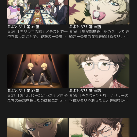
方法として、友達として家に呼んで
数を取り、優秀なクラスへ入る必要
もらう方法を思いつく二人。友達作
があった。なんとか成績を上げるた
りのために早速ボーイスカウトに参
めに勉強を開始する二人だった
加するも…。
が…。
ミギとダリ 第05話
ミギとダリ 第06話
＃05 「ミジンコの歌」／テストで一
＃06 「誰が親鳥殺したの？」／引き
位を取ったことで、疑惑の一条家に
続き一条家の探索を続けるダリ。ミ
招待された園山一家。チャンスとば
ギは乳飲み子を完璧に演じること
かりに一条家をくまなく探索するダ
で、一条家の秘密を引き出そうとす
リ。しかし瑛二の策略にはまり、ミ
る。見事五歳児になりきることに成
ギが捕らわれの身となってしまう。
功したミギだったが、唐突に矯正プ
監禁部屋に閉じ込められ、乳飲み子
ログラムは終了し、次の日には園山
教育を強いられるミギ。しかしこの
家に帰ることになってしまう。この
監禁部屋にはとある真実が隠されて
ままでは一条家の捜索を続けること
いた……。一方ダリは家政婦のみっ
はできなくなると焦る二人。だが諦
ちゃんと…。
めはしない。
ミギとダリ 第07話
ミギとダリ 第08話
＃07 「おばけじゃなかった」／自分
＃08 「ふたり≠ひとり」／サリーの
たちの母親を殺したのは瑛二だっ
正体がダリであったことを知りショ
た！？その真相を確かめるため、ダ
ックを受けたミギは、ダリから逃げ
リはサリーに変装をし、単独で瑛二
るように秋山の家に転がり込む。ダ
に近づき始める。予想通り瑛二から
リは復讐のためにミギを連れ戻しに
情報を入手していくダリ。一方の瑛
来るが、ミギは復讐にとらわれずに
二は自分がサリーに心惹かれていく
自由に生きることを決意する。すれ
ことに戸惑いを覚えるのだった。そ
違っていくミギとダリ。残されたダ
のころミギはサリーに渡したイルカ
リは一人でも復讐を果たすことを亡