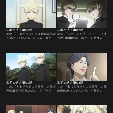
ミギとダリ 第01話
ミギとダリ 第02話
＃01 「ミギとダリ」／児童養護施設
＃02 「ウェルカムパーティー」／す
で過ごしていた双子の少年ミギとダ
っかり園山家の一員として受け入れ
リは、ある日裕福で穏やかな老夫
られたミギとダリ。まるで本物の親
婦、園山夫妻に養子として迎えられ
子のように振る舞う二人だが、しか
る。しかしそれはふたりの少年「ミ
しパパとママがどこかよそよそしい
ギ」と「ダリ」としてではなく、ひ
態度を取っていることに気が付く。
とりの少年「園山秘鳥」としてだっ
園山夫妻が何か隠し事をしているの
た。二人は正体を隠し、園山秘鳥を
ではと怪しんだ二人は、こっそりと
演じながら、園山夫妻を取り込もう
家の中の探索を開始すると、夫妻の
と画策する。結果は上出来、一日で
思わぬ秘密を発見してしまう。騙さ
園山夫妻の懐に…。
れていたのかと…。
ミギとダリ 第03話
ミギとダリ 第04話
＃03 「ともだちをつくろう」／母の
＃04 「おりこうさんになろう」／家
死の真相を知るために、ミギとダリ
政婦のみっちゃんから、一条家にミ
はいよいよ本格的に動き始める。手
ジンコ模様の部屋があったことを教
掛かりとなるのは、幼い頃に母と一
えてもらうミギとダリ。一条家の息
緒に暮らしていたときの部屋の記憶
子である瑛二と仲良くなるために、
である、薄暗いベッドの下とミジン
二人は学校へ通い始める。しかし瑛
コ模様の壁紙。その部屋を探し出す
二と近づくためにはテストでいい点