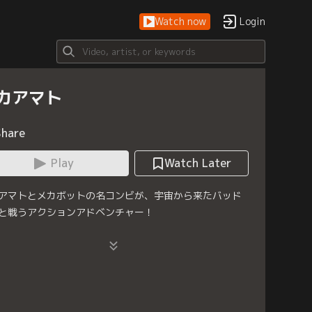
Watch now
Login
カアマト
Share
Play
Watch Later
アマトとメカボットの名コンビが、宇宙から来たバッド
と戦うアクションアドベンチャー！