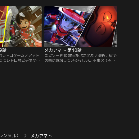
ると、バッドロボが学校
じロボットのジャニターがおそいかかる。
まう。【提供：バンダイ
【提供：バンダイチャンネル】
9話
メカアマト 第10話
説のレトロゲーム／アマト
エピソード10 放火犯はだれだ／最近、街で
ってレトロなビデオゲー
火事が急増しているらしい。不審火（ふし
められてしまう。2人が
んび）を消したアマトと友人たちは、一連
たった一つの方法は、ラ
の火事の裏でだれかが火をつけて回ってい
ゲームをクリアするしか
るのではないかと疑いを持つ。【提供：バ
ンダイチャンネル】
ンダイチャンネル】
レンタル）
メカアマト