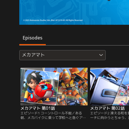
Episodes
メカアマト
メカアマト 第01話
メカアマト 第02話
エピソード1 コーントロール不能／ある
エピソード2 凍える町
朝、メカバイクに乗って学校へと急ぐアマ
ーチに向かうとちゅう、
ト。交通整理用の三角コーンの形をしたロ
でしまったアマトとピア
ボットが暴れだし、ひどい渋滞（じゅうた
ばれるバッドロボによっ