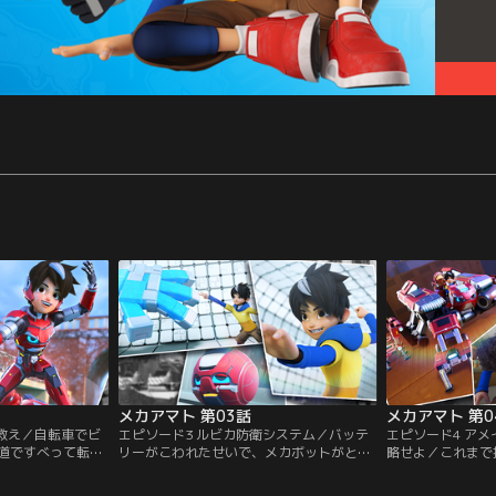
メカアマト 第03話
メカアマト 第0
を救え／自転車でビ
エピソード3 ルビカ防衛システム／バッテ
エピソード4 ア
道ですべって転ん
リーがこわれたせいで、メカボットがとつ
略せよ／これまで
ン。セジュクと呼
ぜん動かなくなってしまう。アマトとピア
ないジェイミー先
て、街や人が氷づ
ンは修理するための道具を見つけに、つい
思議に思ったアマ