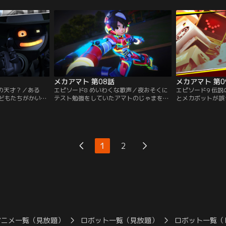
ことに気づく。
落した宇宙船へとメカボットを連れてい
行方をさがしてい
ネル】
く。【提供：バンダイチャンネル】
を迷路に変えてし
チャンネル】
メカアマト 第08話
メカアマト 第0
絵の天才？／ある
エピソード8 めいわくな歌声／夜おそくに
エピソード9 伝
どもたちがかいた
テスト勉強をしていたアマトのじゃまをす
とメカボットが誤
件が発生。さわぎ
る大音量のそう音。試験に落ちる前になん
ムの世界に閉じこ
のバッドロボ・ペ
とかしなければと、アマトは音の主をつき
元の世界にもどる
どもたちを守ろう
とめてやめさせようとするが…。【提供：
スボスをたおして
イチャンネル】
バンダイチャンネル】
ない！【提供：バ
1
2
アニメ一覧（見放題）
ロボット一覧（見放題）
ロボット一覧（