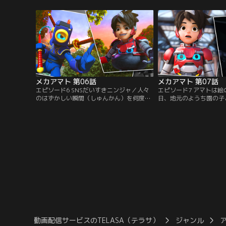
い）を引き起こしているところに出くわ
けにされてしまっている
す。【提供：バンダイチャンネル】
【提供：バンダイチャン
メカアマト 第06話
メカアマト 第07話
エピソード6 SNSだいすきニンジャ／人々
エピソード7 アマトは
のはずかしい瞬間（しゅんかん）を何度も
日、地元のようち園の子
くり返させ無限ループにおとしいれるバッ
絵がぬすまれてしまう事
ドロボのニンジャメラ。さらにはその様子
を知ったアマトは、犯人
を録画してネットで拡散するとわかり、ア
インタッソと対決し、子
マトがつかまえにいく。【提供：バンダイ
とする。【提供：バンダ
チャンネル】
動画配信サービスのTELASA（テラサ）
ジャンル