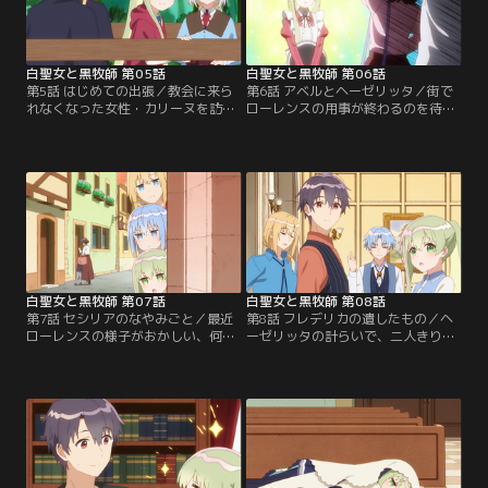
白聖女と黒牧師 第05話
白聖女と黒牧師 第06話
第5話 はじめての出張／教会に来ら
第6話 アベルとヘーゼリッタ／街で
れなくなった女性・カリーヌを訪ね
ローレンスの用事が終わるのを待っ
るローレンスとセシリアたち。相談
ていたセシリア。人手が足りず困っ
を聞いたローレンスが一人で夜の湖
ていた喫茶店を手伝っていると聞い
を訪れると、突然誰かが袖を引っ張
たローレンスが平静でいられるはず
って……！？
もなく……！？
白聖女と黒牧師 第07話
白聖女と黒牧師 第08話
第7話 セシリアのなやみごと／最近
第8話 フレデリカの遺したもの／ヘ
ローレンスの様子がおかしい、何か
ーゼリッタの計らいで、二人きりの
かくし事があるのでは……と泣きべ
散策を楽しむセシリア。庭園の横を
そをかくセシリアのために、ヘーゼ
通ってから頭が痛むローレンスだ
リッタが立ち上がった！アベルも巻
が、そこは、ヘーゼリッタにとって
き込み3人で、今日もこっそり出か
忘れがたい場所で……。
けたローレンスの尾行を開始。とこ
ろが街では予想外の事態が起き
て……！？一方、牧師の定期会議を
ずっと欠席していたローレンスに、