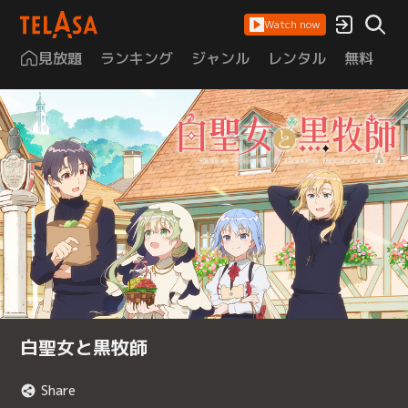
Watch now
見放題
ランキング
ジャンル
レンタル
無料
は
白聖女と黒牧師
Share