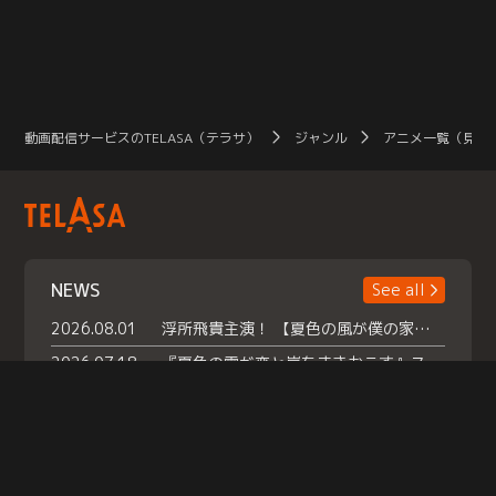
動画配信サービスのTELASA（テラサ）
ジャンル
アニメ一覧（見放
NEWS
See all
2026.08.01
浮所飛貴主演！ 【夏色の風が僕の家にやってきた】 本日よりテラサで独占配信スタート！
2026.07.18
『夏色の雲が恋と嵐をまきおこす』スペシャルメイキング 【Part1】2026年７月18日（土）23時30分～配信スタート！話題のシーンの裏側を大公開！豪華キャスト大集合！ 『武宮家 真夏の家族会議』開催！
2026.07.15
救命医・遥（今田）の《心揺さぶる過去》や、 麻酔科医・権野（船越英一郎）の《謎多きプライベート》など… 《知られざるエピソード》を独占配信！