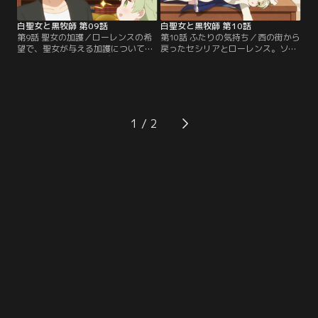
ついに呼び出しの手紙が。
白聖女と黒牧師 第09話
白聖女と黒牧師 第10話
第9話 聖女の加護／ローレンスの希
第10話 ふたりの気持ち／西の街から
望で、聖女が与える加護について説
戻ったセシリアとローレンス。ソフ
明するセシリアとギーゼルベルト。
ァでくつろいでいるとドキドキのア
送別パーティではローレンスの友
クシデントが発生！翌日、二人のぎ
人・カミラがセシリアを質問攻め
こちなさは街の人も気づくほど
に……！？
で……！？
1