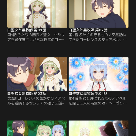
白聖女と黒牧師 第01話
白聖女と黒牧師 第02話
第1話 ふたりの関係／聖女・セシリ
第2話 ふたりの守るもの／突然訪ね
アを過保護にしがちな牧師のローレ
てきたローレンスの友人アベル。ロ
ンス。二人の行く先々で待ち受ける
ーレンスに発生したトラブルに大慌
ハプニングに、密かに想いを寄せる
てのセシリアにアドバイスするアベ
セシリアの恋心は振り回され
ルには、人には内緒にしていること
て……！？
があって……。
白聖女と黒牧師 第03話
白聖女と黒牧師 第04話
第3話 ローレンスの気がかり／アベ
第4話 聖女と呼ばれるもの／アベル
ルを看病するセシリアの様子に謎の
を探しに来た名家の娘・ヘーゼリッ
もやもやを感じるローレンス。アベ
タ。ローレンスに対してトゲのある
ルのそばで無防備に寝ているセシリ
物言いをするその理由は、彼女とあ
アに思わずそっけない態度をとって
る人物にまつわる過去の出来事にあ
しまって……！？
って……。