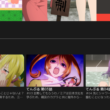
てんぷる 第03話
てんぷる 第04
いことじゃないよ？
＃03 去勢してもらうわ／ミアは日本文化を
＃04 先にシャ
済するため、三日
学ぶため、親友のカグラと共に海外からや
臨むことになった
とになった明光。
って来て、三日月寺にホームステイしてい
窮地に追い込まれ
め、月夜、海月、
る。そんな彼女が、寺を守るためと、明光
め、形だけの婚約
揃いも揃って女の
に勝負をしかけてきた！潔癖症で男嫌いと
れるのが目的だっ