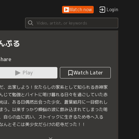
Watch now
Login
んぷる
Share
Play
Watch Later
だ、出家しよう！女たらしの家系として知られる赤神家
んじて勉強とバイトに明け暮れる日々を過ごしていた赤
光は、ある日偶然出会った少女、蒼葉結月に一目惚れし
まう。以来すっかり煩悩の波に飲み込まれてしまった明
、自らの血に抗い、ストイックに生きるため寺へ入る
なんとそこは美少女だらけの尼寺だった！！