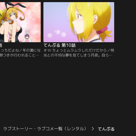
らも、結月をお見合い場
はもっと凛々しかったはずと、心のモヤモ
届ける。一人で帰ろうと
ヤが晴れないまま登校する月夜。そんな彼
きで仲人をすることに。
女に彼氏が出来たと、学校ではもっぱらの
チャンネル】
噂。その彼氏というのが…。【提供：バン
ダイチャンネル】
話
てんぷる 第10話
てえっちだよね／年の瀬にな
＃10 ちょっとムラムラしただけだから／明
餅つきが行われること
光との不埒な夢を見てしまう月夜。自ら認
、えっちだよね」という
めたくはないが、明光のことが気になって
光の煩悩は刺激される。
仕方がない。ミアと仲良くしているのを見
き込まれたデタラメな風
ると、胸がざわついてしまう始末。面白が
疑うことを知らない。賑
るカグラのはからいで、ミアと明光の関係
を迎え、一同は揃って初
がどこまで進んでいるか、取り調べが行わ
守っていくという、結月
れることになる。当の明光はそんなことは
光。【提供：バンダイチ
知らず…。【提供：バンダイチャンネル】
ラブストーリー・ラブコメ一覧（レンタル）
てんぷる