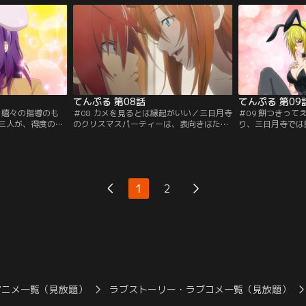
、明光に対する初
いうミアは、明光が負けたら去勢してもら
の痛みを覚えなが
追い出そうと企む
うと宣告。そうして、二人の決闘がはじま
所の竜刻寺に送り
気作戦の仕掛け人
る。決着をつける方法として持ち出された
した彼は、成り行
バンダイチャンネ
のは、日本古来の百人一首。【提供：バン
【提供：バンダイ
ダイチャンネル】
てんぷる 第08話
てんぷる 第09
／嬉々の指導のも
＃08 カメを見るとは縁起がいい／三日月寺
＃09 餅つきっ
三人が、得度の準
のクリスマスパーティーは、表向きはただ
り、三日月寺では
修行に入る前にと
の忘年会という形で行われる。料理に腕を
に。「餅つきって
着用しているパン
ふるう明光。お待ちかねのプレゼント交換
海月の指摘に、明
な質問だとはいう
でカグラが用意したのは、近所にある温泉
ミアもカグラに吹
るばかり。何とか
宿のチケットだった。ところが、その温泉
習を、相変わらず
わり種の修行を与
宿、どうも様子がおかしい。従業員一同が
やかなうちに新年
1
2
放り込むというも
土下座でお出迎えしてくれるうえ、完全に
詣へ。自分が寺を
ャンネル】
貸し切り状態。【提供：バンダイチャンネ
の決意を知った明
ル】
ャンネル】
アニメ一覧（見放題）
ラブストーリー・ラブコメ一覧（見放題）