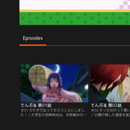
Episodes
てんぷる 第01話
てんぷる 第02話
＃01 カラダで払ってもらうことにしまし
＃02 えっちなのって悪
た！／大学生の赤神明光は、女性絡みの悪
／父親の残した借金を返
評を残して行方をくらませた父親の汚名を
月寺に住み込みで働くこ
すすごうと、煩悩の一切を振り捨てて、ス
寺にいるのは結月をはじ
トイックな毎日を送っていた。ところが、
ミア、カグラ、嬉々と、