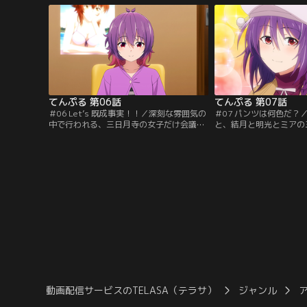
ある晩出会った少女に一目ぼれしたせい
子ばかり。中でも月夜は
で、欲望の泥沼にはまり込んでしまう。こ
対面の印象が最悪。彼を
のままではいけないと一念発起して訪れた
月夜は、皆が立てたお色
のは、叔父さんに紹介された三日月寺。
になることに。【提供：
【提供：バンダイチャンネル】
ル】
てんぷる 第06話
てんぷる 第07話
＃06 Let’s 既成事実！！／深刻な雰囲気の
＃07 パンツは何色だ？
中で行われる、三日月寺の女子だけ会議。
と、結月と明光とミアの
議題は近頃、体重計が呪われていること。
備に入ることになった。
想定される数値より、かなり多めに表示さ
嬉々が訊ねたのは、本日
れるというのだ。原因は明らかで、明光が
ツの色について。真面目
料理上手なせいでついつい食べ過ぎ、体重
ものの、明光の煩悩は募
が増えてしまったから。そうして行われる
耐える一同に、嬉々は変
ダイエット作戦。【提供：バンダイチャン
える。それは、サウナに
ネル】
の。【提供：バンダイチ
動画配信サービスのTELASA（テラサ）
ジャンル