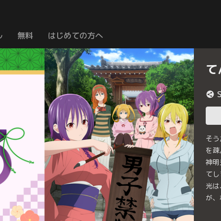
ル
無料
はじめての方へ
て
そう
を疎
神明
てし
光は
が、