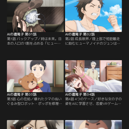
AIの遺電子 第01話
AIの遺電子 第02話
第1話 バックアップ／時は未来。日
第2話 成長限界／陸上部で短距離走
本の人口の1割を占める「ヒューマ
に励むヒューマノイドのジュンは、
ノイド」を専門に診る医師・須堂光
記録が伸びずに悩んでいた。ボディ
のもとに、ある男から「裏」の診察
の「仕様」が決まっていて成長に限
依頼が届く。自分の人格を違法にバ
界があるのだと語るジュンを、須堂
ックアップした妻が、体の不調に悩
はやさしく励ますが、彼の気は晴れ
まされていたのだ。相棒の看護師・
ない。そんな折、須堂のもとに学生
樋口リサの困惑をよそに、須堂は闇
時代の旧友・カオルが訪ねてくる。
医者・モッガディートとして依頼主
世界の「仕様」をアップデートする
のもとへと駆けつける。
ため、超高度AI「MICHI（ミチ）」
の…。
AIの遺電子 第03話
AIの遺電子 第04話
第3話 心の在処／壊れたクマのぬい
第4話 4つのケース／好きな女の子の
ぐるみ型ロボット・ポッポを修理し
姿をAIに学習させ、恋愛VRゲームの
た須堂。持ち主の少年は大喜びだ
キャラクターとして召喚……そんな
が、母親はポッポに強く感情移入す
裏技に手を出してしまった高校生の
る息子を心配していた。時を同じく
野崎は、須堂に「リアルとバーチャ
して、ある女性が恋人ロボットのジ
ルの区別」の大切さを諭されるも、
ョーに別れ話を切り出していた。人
ゲームの虜となってしまう。すると