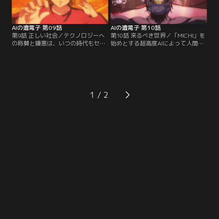
は。
AIの遺電子 第09話
AIの遺電子 第10話
第9話 正しい社会／テクノロジーへ
第10話 来るべき世界／「MICHI」を
の称賛と嫌悪は、いつの時代もセッ
始めとする超高度AIによって人間社
トでやって来る。AIを駆使して「不
会が維持管理されることに、いつし
健全」なアニメを作る人気クリエイ
か人類は疑問を抱かなくなった。し
ターは、果たして「悪」なのか？AI
かし、AIのゆりかごに収まらない魂
を拒否して人の指導による公平を目
は密かにくすぶり、今も世界に戦い
指した小学校は、果たして「善」な
を挑む。時に信仰や、血を伴いなが
のか？多様性が綱を引く、倫理観の
ら。
1
攻防が始まる。