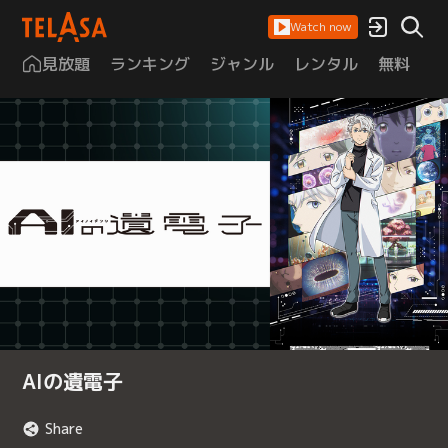
Watch now
見放題
ランキング
ジャンル
レンタル
無料
は
AIの遺電子
Share