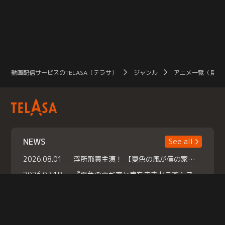
動画配信サービスのTELASA（テラサ）
ジャンル
アニメ一覧（見放
NEWS
See all
2026.08.01
浮所飛貴主演！ 【夏色の風が僕の家にやってきた】 本日よりテラサで独占配信スタート！
2026.07.18
『夏色の雲が恋と嵐をまきおこす』スペシャルメイキング 【Part1】2026年７月18日（土）23時30分～配信スタート！話題のシーンの裏側を大公開！豪華キャスト大集合！ 『武宮家 真夏の家族会議』開催！
2026.07.15
救命医・遥（今田）の《心揺さぶる過去》や、 麻酔科医・権野（船越英一郎）の《謎多きプライベート》など… 《知られざるエピソード》を独占配信！