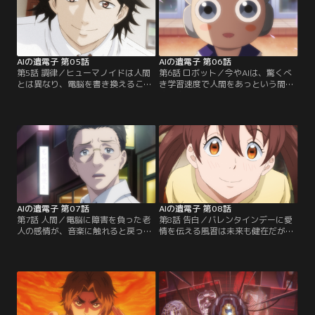
間の恋人ができて、ジョーとの生活
ある日、「本物」の好きな子から意
を続けられなくなったのだ。人の心
外な提案が…。愛と煩悩の狭間で繰
を癒すために作られたポッポとジョ
り広げられる、喜怒哀楽のショウケ
ー。2体のロボットの運命が…。
ース。
AIの遺電子 第05話
AIの遺電子 第06話
第5話 調律／ヒューマノイドは人間
第6話 ロボット／今やAIは、驚くべ
とは異なり、電脳を書き換えること
き学習速度で人間をあっという間に
で様々な精神治療ができる。生きづ
追い抜くことが珍しくない。伝統工
らさを抱える患者に、そうした「調
芸の技を記録するため、山の鍛冶屋
律」はどこまで許されるのだろう。
に弟子入りしたロボット・覚える君
睡眠に悩むワケありの男と、学校に
と、人とのコミュニケーションを学
馴染めずピアノを弾いてばかりの子
ぶために小学校に入学したロボッ
供。2人の患者が須堂の心を揺さぶ
ト・パーマ君。彼らの目覚ましい成
る。
長が、人の心にもたらすものとは。
AIの遺電子 第07話
AIの遺電子 第08話
第7話 人間／電脳に障害を負った老
第8話 告白／バレンタインデーに愛
人の感情が、音楽に触れると戻って
情を伝える風習は未来も健在だが、
くる--。そんな美談に裏の事情を嗅
人間の不器用さや鈍感さもまた健在
ぎ取った人権団体の男が、須堂新医
だ。すれ違うこともあるけれど、勇
院の門を叩いた。「人間の謝罪」に
気を出して踏み出せば、物語は動き
こだわるモンスタークレーマーに気
出す。リサ、須堂、サバちゃんの3
を病んだヒューマノイドもまた、須
人も、例外ではなく……。
堂に診察を求める。信念の交錯が生
み出す、患者たちの意外な結末と