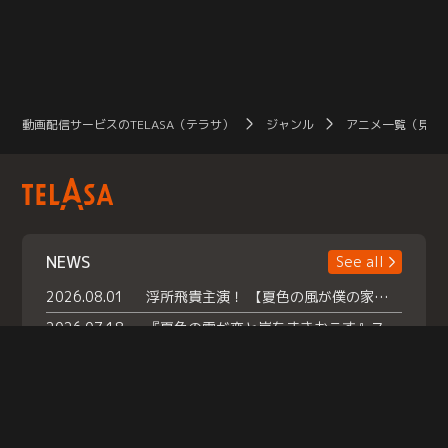
動画配信サービスのTELASA（テラサ）
ジャンル
アニメ一覧（見放
NEWS
See all
2026.08.01
浮所飛貴主演！ 【夏色の風が僕の家にやってきた】 本日よりテラサで独占配信スタート！
2026.07.18
『夏色の雲が恋と嵐をまきおこす』スペシャルメイキング 【Part1】2026年７月18日（土）23時30分～配信スタート！話題のシーンの裏側を大公開！豪華キャスト大集合！ 『武宮家 真夏の家族会議』開催！
2026.07.15
救命医・遥（今田）の《心揺さぶる過去》や、 麻酔科医・権野（船越英一郎）の《謎多きプライベート》など… 《知られざるエピソード》を独占配信！