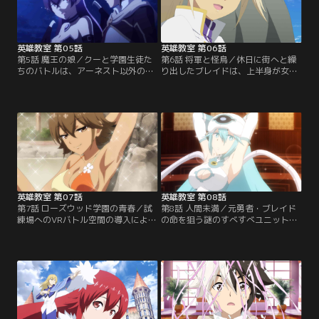
しがりやで甘えん坊なのだが、ドラ
あと、生徒たちのエースであるアー
ゴンの本能から自分よりも弱いもの
ネストには大きな異変が。
とは…。
英雄教室 第05話
英雄教室 第06話
第5話 魔王の娘／クーと学園生徒た
第6話 将軍と怪鳥／休日に街へと繰
ちのバトルは、アーネスト以外の生
り出したブレイドは、上半身が女
徒にも大きな影響を及ぼしていた。
性、下半身が馬であるセントール族
魔法部隊の一員としてバトルに参加
のディオーネと遭遇する。彼女は勇
していたマリアもその一人で、ブレ
者時代のブレイドの“お供”であり、
イドに「殺してほしい」と依頼す
旧知の間柄だった。ディオーネは学
る。実は魔族とのハーフである彼女
園にある荷物を運搬してきたのだ
は、自分の中の魔獣を制御できず苦
が、その荷物というのが、伝説の怪
しんでいたのだ。だがブレイドは、
鳥シームルグの卵であることが発
そこで敢えて魔獣を引き出す荒療治
覚。なんと国王が、貴重なシームル
を開始。
グの孵化を…。
英雄教室 第07話
英雄教室 第08話
第7話 ローズウッド学園の青春／試
第8話 人間未満／元勇者・ブレイド
練場へのVRバトル空間の導入によ
の命を狙う謎のすべすべユニット。
り、更に真剣勝負に近い特訓が可能
地下の王立禁書図書館を警備する
となったローズウッド学園。上級ク
「ガーディアン」の一体で、マザー
ラスに所属するクレイ＆カシムは、
コンピューターからブレイドの抹殺
女性ペアであるクレア＆イェシカと
命令を受けたイオナである。ガーデ
バトルを行うものの、まさかの敗北
ィアンとして無限に復活できるとい
を喫してしまう。クレイはイェシカ
う特性を持つため、全く手加減の無
を、カシムはクレアに思いを寄せて
いブレイドを倒すべく、イライザた
いたため、その精神的ショックは凄
ちと協力しイオナをマザーから切り