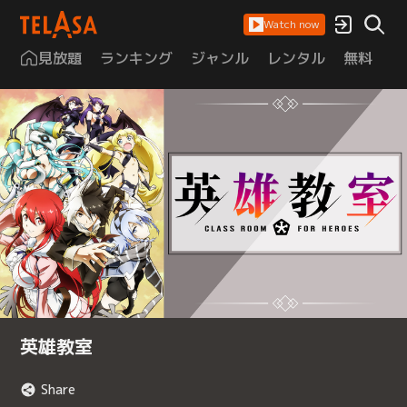
Watch now
見放題
ランキング
ジャンル
レンタル
無料
は
英雄教室
Share