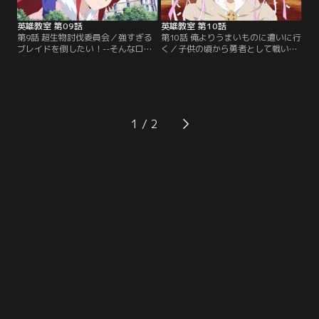
まじく…。
離す作戦…。
英雄教室 第09話
英雄教室 第10話
第9話 超生物討伐委員会／強すぎる
第10話 俺よりうまいものに遭いに行
ブレイドを倒したい！--そんなロー
く／子供の頃から勇者として戦い続
ズウッド学園の有志たちにより立ち
けたブレイドは、これまで誕生日を
上がった「超生物討伐委員会」。ブ
祝われたことがなかった。そこでア
レイド以外ほぼ全員が参加したこの
ーネストたちは彼の誕生日を祝うた
プロジェクトでは、なんとかして彼
め、大好物であるカツカレーを用意
に一矢報いようと、議長のレナード
しようとするが、国王の悪巧みによ
以下、手を変え品を変え彼に迫る。
り、危険なモンスターがウヨウヨい
1
だが、やはり“超生物”には隙らしい
る王立食料庫に閉じ込められ食材調
隙は見当たらず、手詰まりになって
達をすることに！異常な発達を遂げ
しまう。
た動植物に…。