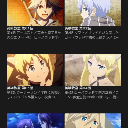
英雄教室 第01話
英雄教室 第02話
第1話 アーネスト／英雄を育てるた
第2話 ソフィ／ブレイドが入学した
めのエリート校「ローズウッド学
ローズウッド学園の上級クラスに、
園」に、ブレイドという男が転入し
一際異彩を放つ女生徒＝ソフィがい
てきた。トモダチ作りに躍起になる
た。武器を主体とする生徒が多い
彼は、生徒たちのパワーバランスを
中、彼女が得意とするのはなんと素
無視した突飛な言動により、学園の
手での格闘。しかも、普段は自発的
女帝であるアーネストからも目を付
に行動しないため、クラスでも“浮
けられてしまう。だが、その戦闘能
いた”存在であった。ブレイドがソ
力は圧倒的で、周囲を黙らせるには
フィの素性を探ると、人工的に生み
十分なものだった！それもそのはず
出された勇者であることが発覚。
で彼の正体は…。
英雄教室 第03話
英雄教室 第04話
第3話 クーフーリン／学園に突如と
第4話 ローズウッド学園の訓練／ク
してドラゴンが襲来し、校舎の一部
ーVS学園生徒100名の戦いは、戦前
を破壊する出来事が発生するが、ブ
の予想以上の好勝負となる。単純な
レイドはあっさりと勝利する。する
力ではドラゴンであるクーが圧倒的
とドラゴンが可愛らしい少女に変身
に有利であったが、アーネストたち
し、ブレイドを「親さま」として懐
は知恵と数で勝負し、僅かな隙をき
いてしまった！ブレイドによりクー
っかけに形勢が逆転。果たしてその
フーリンと名付けられた彼女は、寂
勝負の行方は--。バトルが終わった