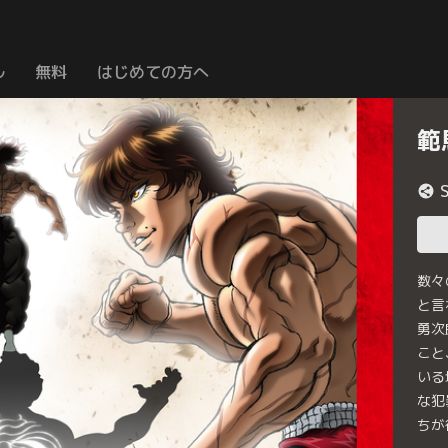
ル
無料
はじめての方へ
範
数々
と言
勇次
こと
いる
な犯
ちが