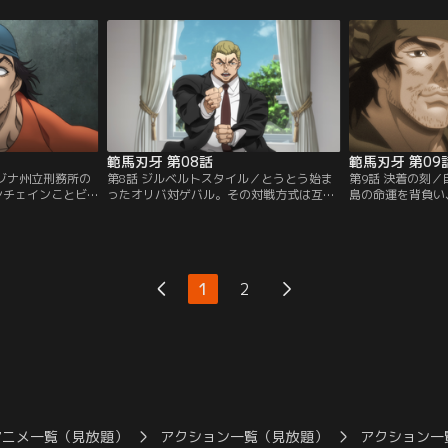
マキリを作り出し、
この空前絶後の事態に世界中に激震が走
バルという男には
る！
る。そしてその世紀の犯罪の犯人はなん
た…！
と…刃牙だった！！
範馬刃牙 第08話
範馬刃牙 第09
リゾナ州立刑務所の
第8話 ジルベルトスタイル／とうとう始ま
第9話 決着の刻
ンチェインことビ
ったオリバ対ゲバル。その対戦方式は互い
島の命運を背負い
務所内にもかかわ
に一つの布を持ち、その布を離した方が負
救うために闘って
るという噂があっ
けになるという「ジルベルトスタイル」と
が己の全てを賭け
きく見せるための
いうもの。刑務所内の誰もが一つの布の行
リバに叩き込もう
…そして、決戦の
く末に集中する中、刃牙がとんでもない行
想もつかない結末
動に出る！！
1
2
アニメ一覧（見放題）
アクション一覧（見放題）
アクション一