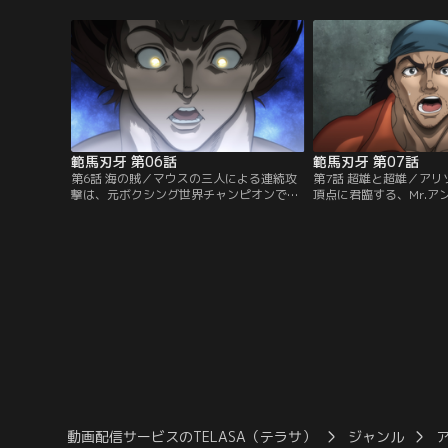
その頃刃牙はというと、高校に一人ナイフ
ジの中で100キロのカ
を持って訪れた小学生からタイマン勝負を
命がけの死闘を繰り広げ
挑まれていた。
範馬刃牙 第06話
範馬刃牙 第07話
第6話 海の賊／マウスの三人による連続攻
第7話 超雄と超雄／ア
撃は、元ボクシング世界チャンピオンであ
頂点に君臨する、Mr.ア
るアイアン・マイケルを執拗に追い込んで
スケット・オリバは、刑
いく。凄惨極まる光景に静まり返る刑務所
らず、恋人と暮らしてい
内……しかしそこにゲバルが現れる。
た。その噂を、自分を大
デマだと断じるゲバル。
時は来た！
動画配信サービスのTELASA（テラサ）
ジャンル