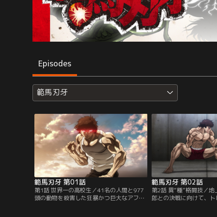
Episodes
範馬刃牙
範馬刃牙 第01話
範馬刃牙 第02話
第1話 世界一の高校生／41名の人間と977
第2話 異“種”格闘技／
頭の動物を殺害した狂暴かつ巨大なアフリ
郎との決戦に向けて、ト
カ象を、たった一人の男が打倒したという
刃牙。しかしそのトレー
ニュースが全世界を震撼させていた。一方
んと昆虫のカマキリ。刃