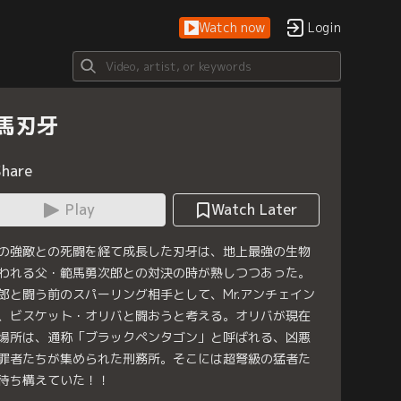
Watch now
Login
馬刃牙
Share
Play
Watch Later
の強敵との死闘を経て成長した刃牙は、地上最強の生物
われる父・範馬勇次郎との対決の時が熟しつつあった。
郎と闘う前のスパーリング相手として、Mr.アンチェイン
、ビスケット・オリバと闘おうと考える。オリバが現在
場所は、通称「ブラックペンタゴン」と呼ばれる、凶悪
罪者たちが集められた刑務所。そこには超弩級の猛者た
待ち構えていた！！