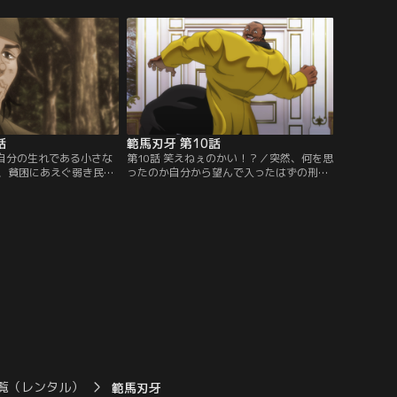
、壮絶な過去があっ
者、アイアン・マイケルに刺客の手が迫り
つつあった…。
話
範馬刃牙 第10話
／自分の生れである小さな
第10話 笑えねぇのかい！？／突然、何を思
、貧困にあえぐ弱き民を
ったのか自分から望んで入ったはずの刑務
きたゲバル。そのゲバル
所から脱走を試みる刃牙。しかも正面の入
た一撃をビスケット・オ
り口から堂々と。案の定、刃牙は機関銃等
とする。そして闘いは予
の重火器を持った刑務官に取り囲まれてし
を迎える！！
まう。しかしその表情は余裕そのもの。そ
の様子をオリバがジッと見つめていた…。
覧（レンタル）
範馬刃牙