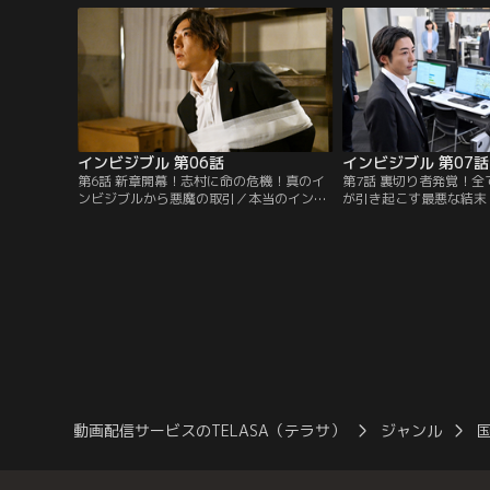
班の警部補・志村（高橋一生）の身柄が要
呼ばれる犯罪者の犯行だ
求される。
インビジブル 第06話
インビジブル 第07話
第6話 新章開幕！志村に命の危機！真のイ
第7話 裏切り者発覚！
ンビジブルから悪魔の取引／本当のインビ
が引き起こす最悪な結末
ジブル・キリヒト（永山絢斗）。彼は現在
山絢斗）の次なるターゲ
進行中の事件をほのめかし、ターゲットの
CEO・早坂（横山めぐ
うちの1人でも救うことができたらキリコ
（柴咲コウ）は、早坂の
（柴咲コウ）を諦めると言い残し…。
（高橋一生）に持ち掛け
動画配信サービスのTELASA（テラサ）
ジャンル