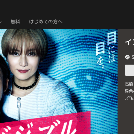
ル
無料
はじめての方へ
イ
高橋
異色
ズ”