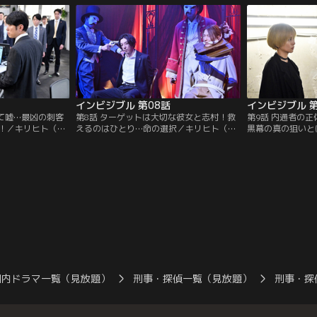
と言い…。
一生）に危険な作戦を提案するが…。
れた凶器のナイフ
インビジブル 第08話
インビジブル 第
全て嘘…最凶の刺客
第8話 ターゲットは大切な彼女と志村！救
第9話 内通者の
！／キリヒト（永
えるのはひとり…命の選択／キリヒト（永
黒幕の真の狙いと
ットがIT企業の
山絢斗）は、犯行の瞬間をショーにして依
（永山絢斗）は大
み）と睨んだキリコ
頼人に配信する「興行師」を使った犯罪を
えに、収監中のク
SPになるよう志村
画策。そのライブ配信の招待がキリコ（柴
釈放を要求。それ
る。
咲コウ）と捜査一課に届き…。
（高橋一生）たち
国内ドラマ一覧（見放題）
刑事・探偵一覧（見放題）
刑事・探