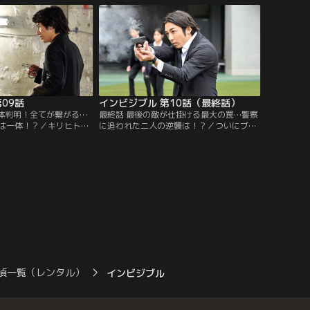
を見た志村は…。
酬を得る「逃がし屋」の存在を聞き…。
09話
インビジブル 第10話（最終話）
正体判明！全てが繋がる…
最終話 最後の敵が仕掛ける最大の罠…警察
は一体！？／キリヒト
に追われた二人の逆襲は！？／ついにブラ
規模犯罪の制止と引き換
ックフライデーが動き出した。猿渡（桐谷
リミナルズ全員の免責・
健太）により、警察とクリミナルズ両方に
を阻止するため、志村
追われることになった絶体絶命の志村（高
はキリヒトを捜すが…。
橋一生）は、ある最後の賭けに出る…。
偵一覧（レンタル）
インビジブル