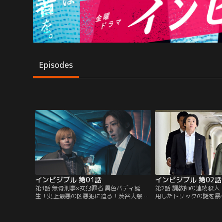
Episodes
インビジブル 第01話
インビジブル 第02話
第1話 無骨刑事×女犯罪者 異色バディ誕
第2話 調教師の連続殺
生！史上最悪の凶悪犯に迫る！渋谷大爆破
用したトリックの謎を暴
／渋谷駅前で爆発事件が発生。街頭ビジョ
の大学生たちが大量の人
ンに新たな爆破予告が流れ、その爆破情報
配信を観るよう志村（高
と引き換えに、警視庁刑事部特命捜査対策
ていたキリコ（柴咲コウ