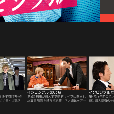
インビジブル 第03話
インビジブル 第
人！少年犯罪者を利
第3話 刑事が殺人犯で逮捕 ナイフに隠され
第4話 3年前の
く／ライブ配信中
た真実 冤罪を晴らす秘策！？／遺体をアー
懸け潜入捜査の先
骨を発見。事前に
ト作品にして展示する“演出家”と呼ばれる
の捜査のため、キ
橋一生）に示唆し
クリミナルズによる事件が発生。犯人逮捕
（高橋一生）に闇
）は、“調教師”と
のため、キリコ（柴咲コウ）は志村（高橋
持ちかける。そん