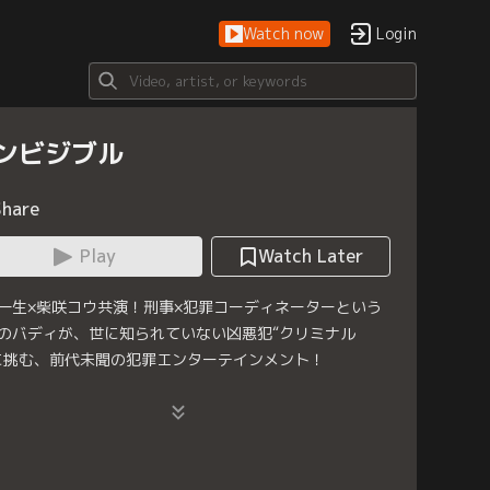
Watch now
Login
ンビジブル
Share
Play
Watch Later
一生×柴咲コウ共演！刑事×犯罪コーディネーターという
のバディが、世に知られていない凶悪犯“クリミナル
に挑む、前代未聞の犯罪エンターテインメント！