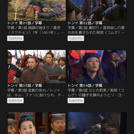
トンイ 第01話／字幕
トンイ 第02話／字幕
字幕／第1話 陰謀の始まり／粛宗
字幕／第2話 裏切り／高官殺しの濡
（スクチョン）7年（1681年）。朝
れ衣を着せられた剣契（コムゲ）。
鮮王朝時代の党派の一つ、南人（ナ
行方が分からなかったトンイは問安
Subtitle
Subtitle
ミン）の高官が殺される事件が3件
婢（ムナンビ）として立派な屋敷に
起こる。従事官（チョンサグァン）
連れていかれていた。剣契（コム
ソ・ヨンギは、剣契（コムゲ）の仕
ゲ）の仕業ではないと気づき始めた
業と推測するが、剣契（コムゲ）と
ソ・ヨンギはトンイの父チェ・ヒョ
は奴婢の逃亡を助ける秘密組織で、
ウォンから黒幕が南人（ナミン）で
黒幕は別にいた。賤民の娘トンイ
ある可能性を知らされる。チェ・ヒ
は、殺された高官の一人大司憲（テ
ョウォンはトンイを都から逃がそう
サホン）の断末魔を目撃し…。
としていたが…。
トンイ 第03話／字幕
トンイ 第04話／字幕
字幕／第3話 悲劇の別れ／トンイ
字幕／第4話 父との約束／剣契（コ
は、キム・ファンに助けられ、チ
ムゲ）の騒ぎを静めようとソ・ヨン
ャ・チョンスから父や兄を含め皆が
ギは残党の捜索に力を入れる。逃亡
Subtitle
Subtitle
剣契（コムゲ）であることを知らさ
中にケドラと出会ったトンイは一緒
れる。トンイとチャ・チョンスは同
に逃げることを決めるが、凍りつく
志と合流し、護送される頭と仲間た
ような寒さの中でケドラが病に。必
ちを助ける作戦を練る。決行の日、
死に逃げたトンイだったか、山中で
チョンスはトンイを都から逃がす手
ソ・ヨンギに見つかってしまう。ト
はずを整え、決行場所に向かう
ンイは父の無実を訴えるが…。
が…。