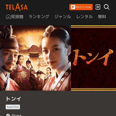
Watch now
見放題
ランキング
ジャンル
レンタル
無料
は
トンイ
Subtitle
Share