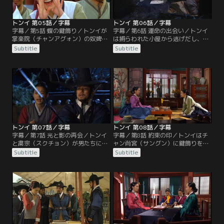
トンイ 第05話／字幕
トンイ 第06話／字幕
字幕／第5話 蝶の鍵飾り／トンイが
字幕／第6話 運命の出会い／トンイ
掌楽院（チャンアグォン）の奴婢と
は捕らわれた小屋から逃げだし、武
なって6年。トンイは父と兄を失う
官を連れて戻るが、そこにあったは
Subtitle
Subtitle
こととなった事件の鍵を握る蝶の鍵
ずの編馨（ピョンギョン）職人の死
飾りを持った女官を捜し続けてい
体は消えていて、いたずらと思われ
る。明聖大妃（ミョンソンテビ）や
てしまう。真相が気になり編馨（ピ
チョン・イングクら西人（ソイン）
ョンギョン）職人の家に行ったトン
の反対にあいながらもオ・テソクら
イは、そこで自分を捕らえた男たち
南人（ナミン）に推されて宮廷入り
を目撃する。男たちのあとをつけて
したチャン尚宮（サングン）。
たどり着いた屋敷の前で…。
トンイ 第07話／字幕
トンイ 第08話／字幕
字幕／第7話 光と影の再会／トンイ
字幕／第8話 約束の印／トンイはチ
と粛宗（スクチョン）が男たちにや
ャン尚宮（サングン）に鍵飾りを見
られそうなところへ、ソ・ヨンギ率
せてもらい、捜してもらうものとは
Subtitle
Subtitle
いる捕盗庁（ポドチョン）が駆けつ
違っていたので落胆する。チャン尚
けて、男たちを捕らえる。粛宗（ス
宮（サングン）の母ユン氏の使いで
クチョン）は音変（ウムビョン）が
トンイは薬材を届けさせられるが、
仕組まれたものであったこと、その
宮殿に外から薬材を持ち込むのは禁
首謀者を必ず突き止めることを宣言
じられているうえ、門限を過ぎてし
する。トンイは粛宗（スクチョン）
まう。トンイは何とか塀を乗り越え
から褒美を賜る。
ようとするが…。