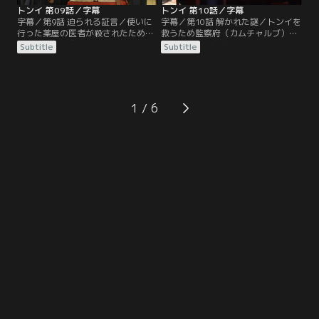
トンイ 第09話／字幕
トンイ 第10話／字幕
字幕／第9話 迫られる証言／使いに
字幕／第10話 解かれた謎／トンイを
行った薬屋の医者が殺されたため、
救うため監察府（カムチャルブ）に
トンイは捕盗庁（ポドチョン）で調
赴いたチャン尚宮（サングン）は、
Subtitle
Subtitle
べを受けるが、宮殿に薬材を持ち込
明聖大妃（ミョンソンテビ）の策略
むのは禁じられているのでチャン尚
で仁顯（イニョン）王妃を殺害しよ
宮（サングン）のもとに届けたこと
うとした容疑をかけられてしまう。
は隠す。そして偶然にもソ・ヨンギ
チャン尚宮（サングン）の無実を信
と再会する。トンイはソ・ヨンギに
じるトンイは、疑いを晴らすために
1
6年前のことを尋ねられるが…。
薬材を処方した医者の死体を調べよ
うとし、捕盗庁（ポドチョン）に侵
入するが…。