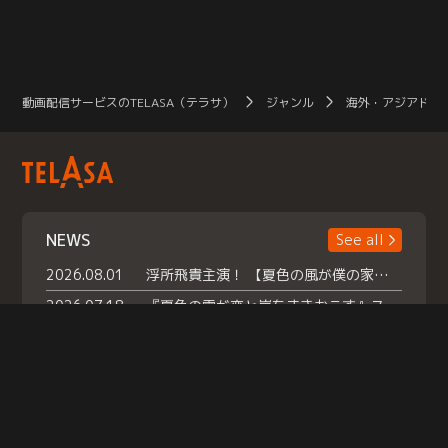
動画配信サービスのTELASA（テラサ）
ジャンル
海外・アジアドラ
NEWS
See all
2026.08.01
浮所飛貴主演！ 【夏色の風が僕の家にやってきた】 本日よりテラサで独占配信スタート！
2026.07.18
『夏色の雲が恋と嵐をまきおこす』スペシャルメイキング 【Part1】2026年７月18日（土）23時30分～配信スタート！話題のシーンの裏側を大公開！豪華キャスト大集合！ 『武宮家 真夏の家族会議』開催！
2026.07.15
救命医・遥（今田）の《心揺さぶる過去》や、 麻酔科医・権野（船越英一郎）の《謎多きプライベート》など… 《知られざるエピソード》を独占配信！