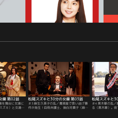
優 第02話
松尾スズキと30分の女優 第03話
銭湯を舞台に女湯に
＃3 麻生久美子の乱／蕎麦屋で食い逃げ事
＃4 黒木華の乱
スズキ）と女湯に
件が発生！自称弁護士、後白河貴子（麻生
る（黒木華）。街
（多部未華子）と
久美子）は真相究明に乗り出した！「自称
なおっちゃん（松
摩）の攻防が始ま
弁護士 後白河貴子」、「ススーン」「A計
教えてもらおうと