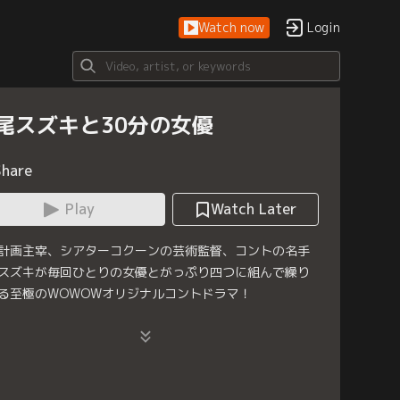
Watch now
Login
尾スズキと30分の女優
Share
Play
Watch Later
計画主宰、シアターコクーンの芸術監督、コントの名手
スズキが毎回ひとりの女優とがっぷり四つに組んで繰り
る至極のWOWOWオリジナルコントドラマ！