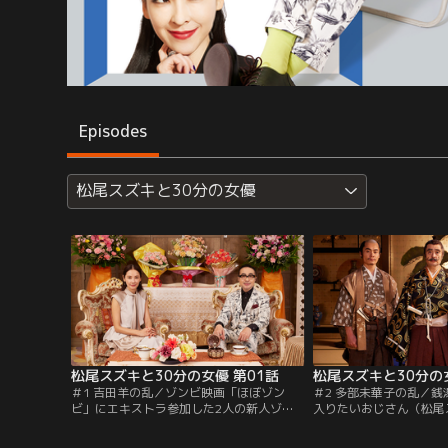
Episodes
松尾スズキと30分の女優
松尾スズキと30分の女優 第01話
松尾スズキと30分の女
＃1 吉田羊の乱／ゾンビ映画「ほぼゾン
＃2 多部未華子の乱／
ビ」にエキストラ参加した2人の新人ゾン
入りたいおじさん（松尾
ビエキストラ水嶋（松尾スズキ）と高橋
おじさんを入らせたい女
（吉田羊）。ハートウォーミングゾンビス
番台のおばさん（伊勢志