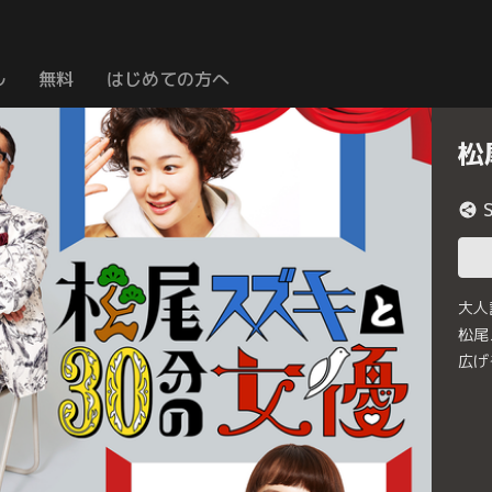
ル
無料
はじめての方へ
松
大人
松尾
広げ