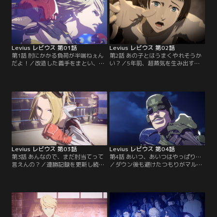
Levius レビウス 第01話
Levius レビウス 第02話
第1話 肘にかかる負荷が半端ねぇん
第2話 あの子とはうまくやれそうか
だよ！／改造した義手をまとい、人
い？／5年前、超蒸気を生み出すア
体と機械を融合させて戦う「機関拳
ガルタ・ウォーターを巡って勃発し
闘」。そのGrade-IIIクラスで無敗の
たフォサニア紛争が終結。その紛争
連勝記録を続けるレビウス・クロム
で右腕と父を失い、母も植物状態と
ウェルは、未完の大技「スピンフッ
なってしまった少年レビウスは、伯
ク」を試合で試し続けていた。その
父と祖母の家に引き取られるも心を
パンチは一撃で敵を倒す威力を持つ
閉ざしたまま暮らしていた。だがあ
が…。
る日、街で見覚えのある少女を見つ
け、追いかけた先の闘技場であるス
ポーツと出会う。
Levius レビウス 第03話
Levius レビウス 第04話
第3話 あんなので、まだ肘当てって
第4話 あいつ、あいつはやっぱり…
言えんの？／連勝記録を更新し続け
／ダウン後も避けたつもりがマルコ
るレビウスの次なる対戦相手は、マ
ムのパンチを受け続けるレビウス。
ルコム・イーデン。“G-IIIに降格後、
セコンドのザックがステップでブロ
全ての対戦相手を殺している”と囁
ーの軌道を変えるマルコムの高等技
かれている選手だった。ザックは棄
術を突き止めると、レビウスはステ
権を勧めるが、レビウスは頑なにそ
ップを見切り、自身も会得してみせ
れを拒む。
る。最終ラウンド、共に戦いの中か