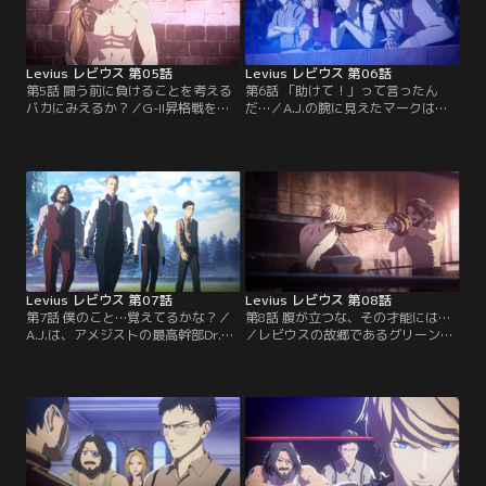
ら何かを見出そうとする両者だが、
レビウスのスピンフックが試合に終
止符を打つ。
Levius レビウス 第05話
Levius レビウス 第06話
第5話 闘う前に負けることを考える
第6話 「助けて！」って言ったん
バカにみえるか？／G-II昇格戦を前
だ…／A.J.の腕に見えたマークは巨
にレビウスの専属技師であるビル・
大複合企業のアメジストのものだっ
ウェインバーグは、7位のレビウス
た。試合は第4R以降一転、ヒューゴ
が昇格戦の対戦相手に指名されたこ
はA.J.に対して防戦一方となり、つ
とに対して疑念を抱いていた。一
いには、異常な殺気でラッシュをか
方、相対するランキング1位のヒュ
けるA.J.のサンドバッグと化す。ヒ
ーゴ・ストラタスは新人選手のA.J.
ューゴが絶対絶命に陥ったときレビ
ラングドンと調整試合を行うこと
ウスがリングに乱入しA.J.に一撃を
に。試合はヒューゴの一方的優位な
入れて制する。
展開に見えたが…。
Levius レビウス 第07話
Levius レビウス 第08話
第7話 僕のこと…覚えてるかな？／
第8話 腹が立つな、その才能には…
A.J.は、アメジストの最高幹部Dr.ク
／レビウスの故郷であるグリーンブ
ラウンの養女として育てられてい
リッジ、そこで育った者は超蒸気を
た。A.J.と会ったレビウスは、戦場
より効果的に利用できるという学説
でもヒューゴ戦のリング上でもA.J.
があった。アメジストはそのために
から「助けて」という言葉を聞いた
出身者であるA.J.、そしてレビウス
と詰め寄る。が、A.J.は否定する。
を狙っているのではないか、とビル
その時、A.J.の頬を一筋の涙が伝っ
は話す。レビウスは試合で勝利して
た……。それを見てレビウスは、強
A.J.を救い出すため、マルコムやナ
引にA.J.を連れ去ろうとする。
タリアの協力を得て、特訓を開始す