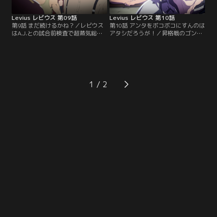
る。
Levius レビウス 第09話
Levius レビウス 第10話
第9話 まだ続けるかね？／レビウス
第10話 アンタをボコボコにすんのは
はA.J.との試合前検査で超蒸気総容
アタシだろうが！／昇格戦のゴング
量が規定値オーバーと告げられる。
が鳴った。拳と共に言葉を重ねるレ
ビルは懸命に調整を施すも難航し、
ビウスとA.J.。特訓の成果により、
最終チェック前に窮してしまう。そ
レビウスは研ぎ澄ませた感覚でA.J.
こでレビウスは、外部装甲の一部を
の攻撃を交わし、優勢を見せるが、
外して総容量を減らすことを自ら提
徐々に押し返されていく。一方、闘
案。それはA.J.戦の危険度を一気に
技場を出たナタリアは、レビウスの
1
増大させるため、ナタリアは激しく
祖母・マーシャと会ったことで…。
制止する。だがレビウスの意志は強
く…。