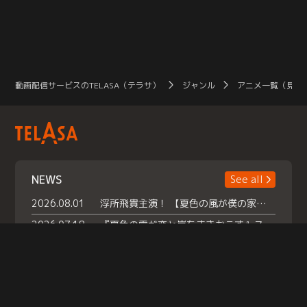
動画配信サービスのTELASA（テラサ）
ジャンル
アニメ一覧（見放
NEWS
See all
2026.08.01
浮所飛貴主演！ 【夏色の風が僕の家にやってきた】 本日よりテラサで独占配信スタート！
2026.07.18
『夏色の雲が恋と嵐をまきおこす』スペシャルメイキング 【Part1】2026年７月18日（土）23時30分～配信スタート！話題のシーンの裏側を大公開！豪華キャスト大集合！ 『武宮家 真夏の家族会議』開催！
2026.07.15
救命医・遥（今田）の《心揺さぶる過去》や、 麻酔科医・権野（船越英一郎）の《謎多きプライベート》など… 《知られざるエピソード》を独占配信！