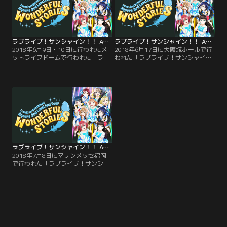
ラブライブ！サンシャイン！！ Aqours 3rd LoveLive！ Tour ～WONDERFUL STORIES～ Day.1 ＆ Day.2 at MetLife Dome
ラブライブ！サンシャイン！！ Aqours 3rd LoveLive！ Tour ～WONDERFUL STORIES～ Day.2 at OSAKA-JO HALL
2018年6月9日・10日に行われたメ
2018年6月17日に大阪城ホールで行
ットライフドームで行われた「ラブ
われた「ラブライブ！サンシャイ
ライブ！サンシャイン！！ Aqours
ン！！ Aqours 3rd LoveLive！ Tour
3rd LoveLive！ Tour ～
～WONDERFUL STORIES～」の模様
WONDERFUL STORIES～」の模様を
を収録。【提供：バンダイチャンネ
収録。【提供：バンダイチャンネ
ル】
ル】
ラブライブ！サンシャイン！！ Aqours 3rd LoveLive！ Tour ～WONDERFUL STORIES～ Day.2 at MARINE MESSE FUKUOKA
2018年7月8日にマリンメッセ福岡
で行われた「ラブライブ！サンシャ
イン！！ Aqours 3rd LoveLive！
Tour ～WONDERFUL STORIES～」
の模様を収録。【提供：バンダイチ
ャンネル】