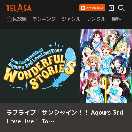
Watch now
見放題
ランキング
ジャンル
レンタル
無料
は
ラブライブ！サンシャイン！！ Aqours 3rd
LoveLive！ To…