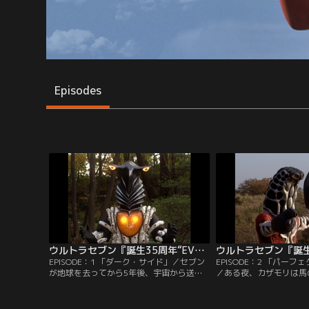
Episodes
ウルトラセブン『誕生35周年“EVOLUTION”5部作』 第01話
EPISODE：1 「ダーク・サイド」／セブン
EPISODE：2 「パー
が地球を去ってから5年後、宇宙から送ら
／ある夜、カザモリは馬
れてきた地球不可侵条約により平和な時代
れているはずのセブンが
が続き、地球防衛軍も縮小に向かってい
夢を見る。同じ夜に、防
た。カザモリは警備隊を辞め、サトミ隊員
がら、地球防衛軍の本部