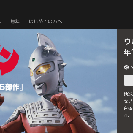
ル
無料
はじめての方へ
ウ
年
地球
セブ
合体
作。