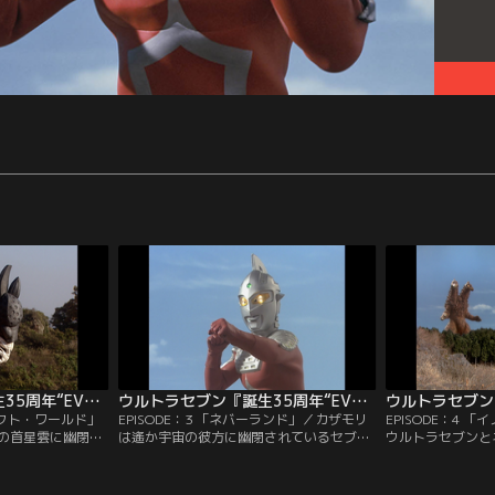
ウルトラセブン『誕生35周年“EVOLUTION”5部作』 第02話
ウルトラセブン『誕生35周年“EVOLUTION”5部作』 第03話
フェクト・ワールド」
EPISODE：3 「ネバーランド」／カザモリ
EPISODE：4 
の首星雲に幽閉さ
は遙か宇宙の彼方に幽閉されているセブン
ウルトラセブンと
自分に呼びかける
に向かい呼びかけていた。自分は一体何者
してそれを見守る
衛軍兵隊と戦いな
になろうとしているのか、その答えを求め
と思われた時、ネ
を破壊しようとす
て。だがセブンから返ってきたのは、人類
止め、謎の種子を