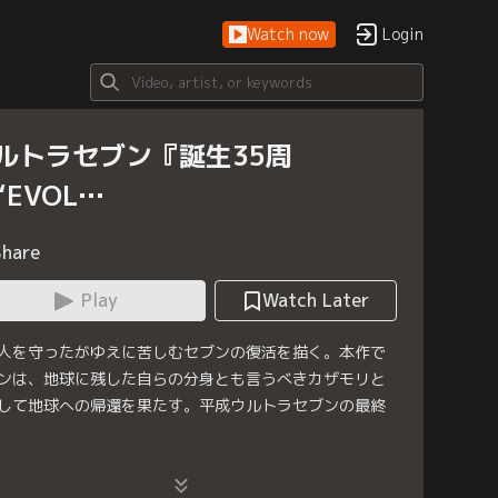
Watch now
Login
ルトラセブン『誕生35周
“EVOL…
Share
Play
Watch Later
人を守ったがゆえに苦しむセブンの復活を描く。本作で
ンは、地球に残した自らの分身とも言うべきカザモリと
して地球への帰還を果たす。平成ウルトラセブンの最終