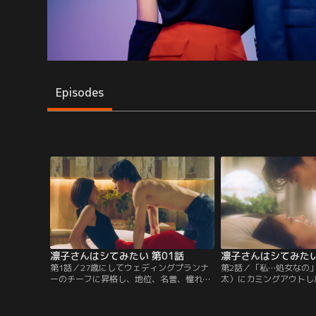
Episodes
凛子さんはシてみたい 第01話
凛子さんはシてみたい
第1話／27歳にしてウェディングプランナ
第2話／「私…処女なの
ーのチーフに昇格し、地位、名誉、憧れ、
太）にカミングアウトし
羨望のすべてを得た、誰もが認める“いい
帆）。そして、今度こそ
女”・雨樹凛子（高田夏帆）。完璧に見え
坂に「脱・未経験パート
る彼女だが、密かにコンプレックスを抱え
し、再びホテルで会う約