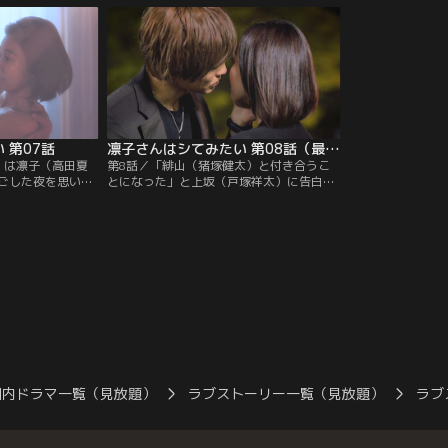
しかし、凛子のも
お互いで予習しようと提案！凛子の秘密を
いピースがあった
電話が。急遽、仕
唯一知る親友の園子（ゆん）は脱・「ハジ
緋山（猪塚健太）
緋山（猪塚健太）
メテ」のお祝い会を開いてくれたが、中途
で、偶然上坂（戸
流れで、緋山か
半端な2人の関係を心配していて…。
う。後輩の森（京
を…。
 第07話
凛子さんはシてみたい 第08話（最終話）
）は凛子（高田夏
第8話／「緋山（猪塚健太）と付き合うこ
ごした夜を思い返
とになった」と上坂（戸塚祥太）に告白し
ラウマから自信
た、凛子（高田夏帆）。中途半端な関係を
手だったが、自分
絶ち、緋山との思い出で火曜日を更新して
凛子のギャップ
いく！と意気込んでいたが、頭をよぎるの
かれていたことに
は上坂と過ごした楽しい時間…。一方、久
に突如やってきた
地（飯島寛騎）からバーに呼ばれた上坂
、家を飛び出して
は、そこで志保（筧美和子）に会い、ある
る上坂だった
ことを打ち明けられる。
国内ドラマ一覧（見放題）
ラブストーリー一覧（見放題）
ラブ