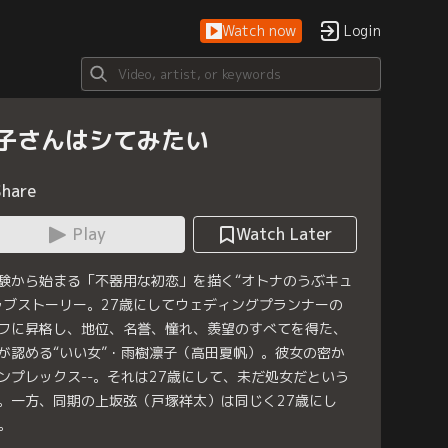
Watch now
Login
子さんはシてみたい
Share
Play
Watch Later
験から始まる「不器用な初恋」を描く“オトナのうぶキュ
ラブストーリー。27歳にしてウェディングプランナーの
フに昇格し、地位、名誉、憧れ、羨望のすべてを得た、
が認める“いい女”・雨樹凛子（高田夏帆）。彼女の密か
ンプレックス--。それは27歳にして、未だ処女だという
。一方、同期の上坂弦（戸塚祥太）は同じく27歳にし
。