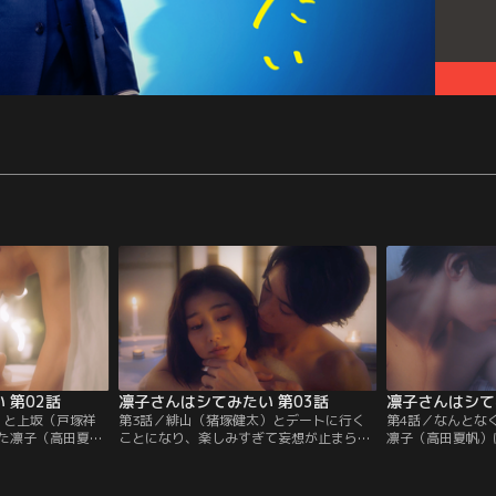
 第02話
凛子さんはシてみたい 第03話
凛子さんはシて
」と上坂（戸塚祥
第3話／緋山（猪塚健太）とデートに行く
第4話／なんとな
た凛子（高田夏
ことになり、楽しみすぎて妄想が止まらな
凛子（高田夏帆）
“シてみたい”と上
い凛子（高田夏帆）。しかし「ハジメテ」
やって来た、同い
ナー協定」を提案
を終えたとはいえ、これから起こりうる恋
院勤務の婚約者を
束をする。そして
の展開に不安が募り、上坂（戸塚祥太）に
カップルを見て、