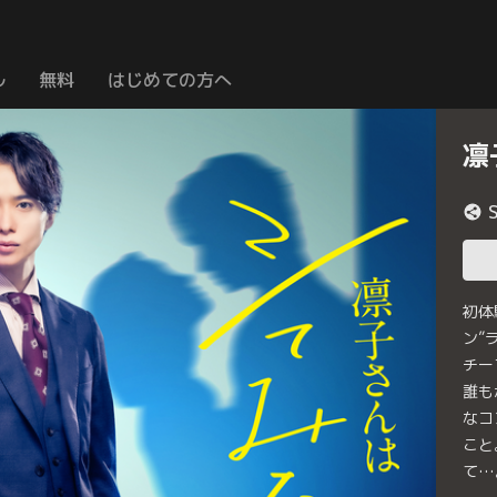
ル
無料
はじめての方へ
凛
初体
ン”
チー
誰も
なコ
こと
て…