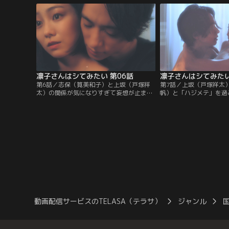
ていた。それは27歳にして未だ処女だとい
迎えた、決戦の火曜日。
うこと。ひそかに気になっている、35歳・
とに部長から一本のある
イケメン映像クリエイターの緋山余一（猪
事で映像クリエイターの
塚健太）には、こんなことバレたくない！
に会うことになり…その
ら…。
凛子さんはシてみたい 第06話
凛子さんはシてみたい
第6話／志保（筧美和子）と上坂（戸塚祥
第7話／上坂（戸塚祥太
太）の関係が気になりすぎて妄想が止まら
帆）と「ハジメテ」を過
ない凛子（高田夏帆）。何も解決しないま
していた。学生時代のト
ま火曜日を迎えるが、やはり志保（筧美和
満々で強気なタイプは苦
子）との関係を聞くことができず…。そし
だけに素を見せてくれた
てふとした拍子に、上坂と動物園デートに
に、いつの間にか強く惹
行くことになり、内心テンションが上がり
気が付く。そして、自宅
まくる凛子だったが、人生はそんなに甘く
志保（筧美和子）を見て
なかった！
しまった凛子を追いかけ
が…。
動画配信サービスのTELASA（テラサ）
ジャンル