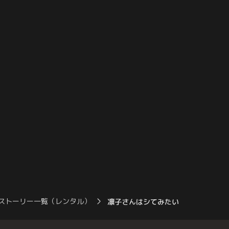
ことに気づく。そして、
恋相手・志保（筧美和子）の姿が！？なん
とデートに向かう途中
とかして上坂との再会を阻止したい凛子だ
塚祥太）に会ってしま
ったが…。一方、上坂は緋山（猪塚健太）
典和玖）は2人の関係
から凛子との関係を「邪魔しないで」
と…。
ストーリー一覧（レンタル）
凛子さんはシてみたい