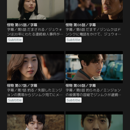
ミンジョンのにおいを追っていた警
る。結局はミンジョンが失踪した
察犬がシムジュ山で飛ばし携帯を発
夜、ジョンジェがドンシクと一緒に
見する。
いたと証言したため釈放される。
怪物 第05話／字幕
怪物 第06話／字幕
字幕／第5話 だまされる／ジュウォ
字幕／第6話 だます／ジンムクはド
ンは20年にわたる連続殺人事件が起
ンシクに電話をかけて、ジュウォン
こっていると記者たちの前で主張す
の連絡先を教えてほしいと頼む。そ
Subtitle
Subtitle
るも、父親であるハン・ギファン次
れはミンジョンの事件の捜査を依頼
長が記者会見を開き、その主張を否
するためだった。そしてジュウォン
定する。一方、カン・ジンムクはム
はジンムクの証言を録音する。その
ンジュ市の再開発関連のイベントに
後、ムンジュ警察署の防犯カメラ管
出席し、娘であるミンジョンの事件
理室の入退室記録を手に入れたジュ
のせいで再開発が中断することは望
ウォンは、ナム・サンベ所長が書庫
んでいないと発言する。
と廊下の防犯カメラの映像を消した
ことに気付く。
怪物 第07話／字幕
怪物 第08話／字幕
字幕／第7話 釣る／失踪したミンジ
字幕／第8話 釣られる／ミンジョン
ョンの携帯からジンムク宛てにメー
の殺害等の容疑でジンムクが逮捕さ
ルが届く。ドンシクとジュウォン
れる。罪を認めようとしないジンム
Subtitle
Subtitle
は、ミンジョンが失踪した日の出来
クだが、ドンシクとジュウォンには
事を思い出したというジンムクに呼
話をすると言う。ドンシクに、ミン
び出される。会食の途中でジェイが
ジョンは実の娘ではないだろうと問
消えたという話を聞かされた2人
い詰められたジンムクは逆上してド
は、事情を聞きにマニャン精肉店へ
ンシクの首を絞める。そのあと、ジ
行く。そこに警察署へ連れていかれ
ュウォンはミンジョンの殺害の前日