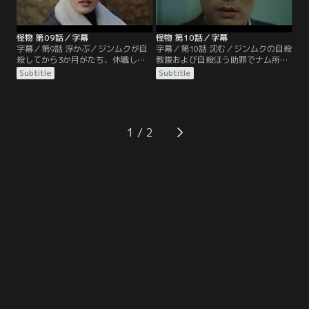
たジフンが現れて、ジョンジェが代
にジンムクが来ていた釜山に行
わりに捕まったことを知る。
き…。
怪物 第09話／字幕
怪物 第10話／字幕
字幕／第9話 浮かぶ／ジンムクが自
字幕／第10話 沈む／ジンムクの自殺
殺してから3か月がたち、休職して
教唆および自殺ほう助罪でナム所長
いたジュウォンがマニャン派出所に
が緊急逮捕される。マニャン派出所
Subtitle
Subtitle
戻ってきた。時を同じくして、行方
の所長室にある金庫の中から、釣り
をくらましていたジェイがムンジュ
糸とユン・ミヘの死体検案書が見つ
警察署に出頭する。ジェイが現れた
かったのだ。所長室にはマニャン派
のは、ジンムクが自殺した日にナイ
出所の職員なら誰でも出入りするこ
フを持ってムンジュ警察署に向かう
とができたが、ドンシクはジュウォ
1
自分の姿が映った車載カメラの映像
ンの仕業ではないかと疑い、問い詰
を警察に渡すと、何者かに脅迫され
めるがはぐらかされてしまう。
たためだった。