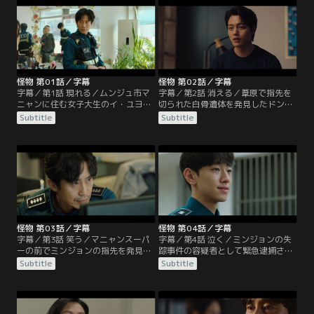
怪物 第01話／字幕
怪物 第02話／字幕
字幕／第1話 現れる／ムンジュ市マ
字幕／第2話 消える／葦原で指先を
ニャンに住む女子大生のイ・ユヨン
切られた白骨遺体を発見したドンシ
が、自宅の庭に指の第一関節だけ残
クとジュウォンは取り調べを受け
Subtitle
Subtitle
して失踪するという事件が発生。そ
る。遺体の身元を知っている様子の
の事件は未解決のまま20年が過ぎ
ジュウォンをドンシクが問い詰める
る。ユヨンの双子の兄であるドンシ
が答えようとしない。そしてジュウ
クは警官になり、マニャン派出所に
ォンは20年前の事件を調べ始め、ユ
勤務している。そこにエリートのハ
ヨンとパン・ジュソンの事件の調書
ン・ジュウォン警部補が異動してく
がなくなっていることに気付く。
る。
怪物 第03話／字幕
怪物 第04話／字幕
字幕／第3話 笑う／マニャンスーパ
字幕／第4話 泣く／ミンジョンの失
ーの前でミンジョンの指先を発見し
踪事件の容疑者として緊急逮捕され
たドンシクとジュウォンは、ムンジ
たドンシク。家の地下室からミンジ
Subtitle
Subtitle
ュ署で参考人として聴取を受ける。
ョンの血痕が見つかったのだ。しか
だがジュウォンは被害者のミンジョ
し血痕は1滴しか見つからず、別の
ンと親交のあったオ・ジファが捜査
場所で犯行が行われたと考えたジュ
を担当することに反発する。一方、
ウォンは、ジェイの店を家宅捜索す