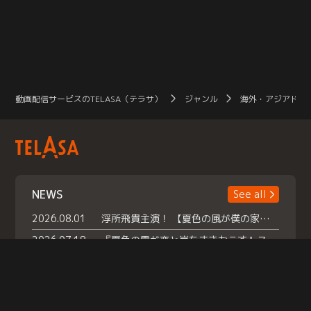
動画配信サービスのTELASA（テラサ）
ジャンル
海外・アジアドラ
NEWS
See all
2026.08.01
浮所飛貴主演！ 【夏色の風が僕の家にやってきた】 本日よりテラサで独占配信スタート！
2026.07.18
『夏色の雲が恋と嵐をまきおこす』スペシャルメイキング 【Part1】2026年７月18日（土）23時30分～配信スタート！話題のシーンの裏側を大公開！豪華キャスト大集合！ 『武宮家 真夏の家族会議』開催！
2026.07.15
救命医・遥（今田）の《心揺さぶる過去》や、 麻酔科医・権野（船越英一郎）の《謎多きプライベート》など… 《知られざるエピソード》を独占配信！