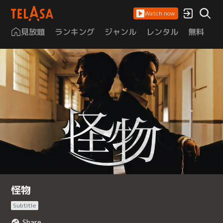
Watch now
見放題
ランキング
ジャンル
レンタル
無料
は
怪物
Subtitle
Share