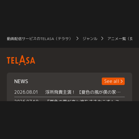
動画配信サービスのTELASA（テラサ）
ジャンル
アニメ一覧（見放
NEWS
See all
2026.08.01
浮所飛貴主演！ 【夏色の風が僕の家にやってきた】 本日よりテラサで独占配信スタート！
2026.07.18
『夏色の雲が恋と嵐をまきおこす』スペシャルメイキング 【Part1】2026年７月18日（土）23時30分～配信スタート！話題のシーンの裏側を大公開！豪華キャスト大集合！ 『武宮家 真夏の家族会議』開催！
2026.07.15
救命医・遥（今田）の《心揺さぶる過去》や、 麻酔科医・権野（船越英一郎）の《謎多きプライベート》など… 《知られざるエピソード》を独占配信！