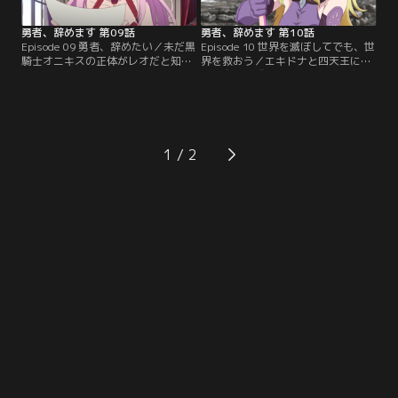
勇者、辞めます 第09話
勇者、辞めます 第10話
Episode 09 勇者、辞めたい／未だ黒
Episode 10 世界を滅ぼしてでも、世
騎士オニキスの正体がレオだと知ら
界を救おう／エキドナと四天王に対
ないエキドナは、その能力を認め、
し、自らが『賢者の石』の持ち主で
人間との懸け橋として期待するよう
あると明かしたレオ。さらにエキド
になっていた。そんな矢先、突如人
ナが守ろうとした世界を滅ぼすと宣
間界と魔界を繋ぐ大霊穴が閉じ始め
言し、石を手に入れたくば自分を止
てしまう。大霊穴が閉じきる前に聖
めてみろと言い放つ。突如として勇
都へ侵攻するか、魔界へ撤退するか
者と魔王の立場が逆転した状況に動
1
の選択を迫られるエキドナ。その苦
揺を隠せないエキドナと四天王。幾
渋の決断を前に、レオは第三の選択
度となく魔王を打ち倒してきたレオ
肢を提案する。
の力が…。