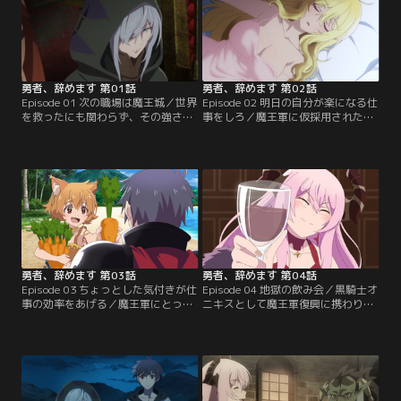
勇者、辞めます 第01話
勇者、辞めます 第02話
Episode 01 次の職場は魔王城／世界
Episode 02 明日の自分が楽になる仕
を救ったにも関わらず、その強さ故
事をしろ／魔王軍に仮採用された勇
に人々から恐れられ、居場所を失っ
者レオ。正規採用のためには、正体
た勇者レオ。彷徨の末に辿り着いた
を隠しつつ魔王軍復興に貢献し、四
のは、自ら半壊滅に追いやった魔王
天王の推薦を得なければならない。
軍だった。レオは元勇者として採用
手始めに、四天王の中で最も頭脳明
面接に挑むが、魔王エキドナに追い
晰な魔将軍シュティーナを手伝うこ
返されてしまう。それでも諦めない
とにしたレオは、黒騎士オニキスを
レオが頼ったのは、かつて戦った四
名乗って行動することにする。しか
天王たちだった。
し…。
勇者、辞めます 第03話
勇者、辞めます 第04話
Episode 03 ちょっとした気付きが仕
Episode 04 地獄の飲み会／黒騎士オ
事の効率をあげる／魔王軍にとって
ニキスとして魔王軍復興に携わり、
最重要任務の一つである兵站を任さ
着実に功績をあげていくレオ。順調
れた獣将軍リリ。その大らか過ぎる
に正式採用への道を進んでいた矢
性格のせいで、仕事の効率はまった
先、魔王エキドナから酒席に招待さ
くあがらず、部下も困惑するばか
れてしまう。どうやらオニキスの活
り。そんなリリのサポートをするこ
躍がエキドナの耳に入ってしまった
とになったレオは、頭ごなしに注意
らしい。絶対に正体がバレてはいけ