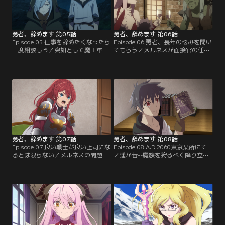
するのは効果的ではないと判断…。
ないレオは、出来る限り早く酒席を
お開きにするべくその知識をフル活
用するが……。
勇者、辞めます 第05話
勇者、辞めます 第06話
Episode 05 仕事を辞めたくなったら
Episode 06 勇者、長年の悩みを聞い
一度相談しろ／突如として魔王軍に
てもらう／メルネスが面接官の任務
もたらされた衝撃的な二つの報告。
を果たせるよう、コミュニケーショ
なんと竜将軍エドヴァルトが自刃を
ン能力の向上をサポートしたレオ。
申し出る一方で、無影将軍メルネス
その成果を見るための模擬面接で、
は旅に出てしまったという。ひとま
レオは魔王軍に来た目的が人間への
ずメルネスの対応を引き受け、その
復讐ではないはずだとメルネスに指
後を追うレオ。なんとかメルネスに
摘される。真摯なメルネスの態度に
追い付いて旅の理由を尋ねると、思
心を動かされたレオは、自らの過去
わぬ答えが返ってきて……。
を語り始めるが…。
勇者、辞めます 第07話
勇者、辞めます 第08話
Episode 07 良い戦士が良い上司にな
Episode 08 A.D.2060東京某所にて
るとは限らない／メルネスの問題を
／遥か昔--魔族を狩るべく降り立っ
片付け、返す刀でエドヴァルトの問
た東京の地で、一人のインプと出会
題解決に臨むレオ。エドヴァルト
う男。男は、他の魔族と違い友好的
は、部下が一向に強くならない責任
なインプに語らいを求められる。
を感じ、命を断って詫びようとして
『自分の命とは何か』『使命の先に
いた。根本の原因は、エドヴァルト
あるものは何か』。これまで考えた
が自分の強さを基準に考えているこ
こともなかったインプからの問い
とだと見抜くレオだが、問題は恐ろ
は、男にとって取るに足らない言葉
しく頭の固いエドヴァルトに…。
の羅列に過ぎないはずだった--。