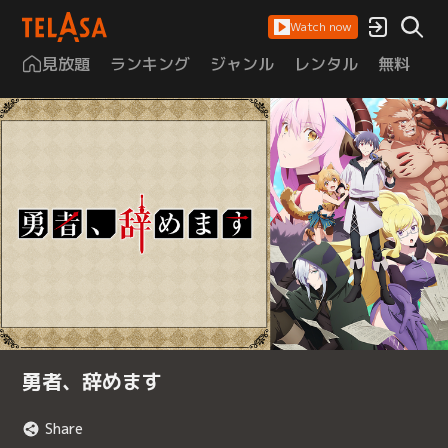
Watch now
見放題
ランキング
ジャンル
レンタル
無料
は
勇者、辞めます
Share