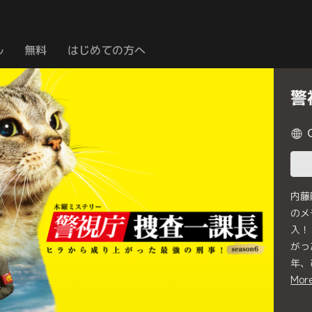
ル
無料
はじめての方へ
警
内藤
のメ
入！
がっ
年、
Mor