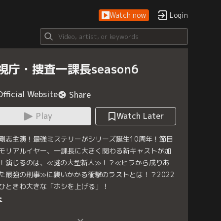
Watch now
Login
視庁・捜査一課長season6
Official Website
Share
Play
Watch Later
剛志主演！最強ミステリーがシリーズ誕生10周年！節目
モリアルイヤー、一課長に大きく関わる新キャストが加
！演じるのは、≪謎の大型新人≫！？≪ヒラから成りあ
た最強の刑事≫に襲いかかる衝撃のラストとは！？2022
ひときわ大きな「ホシを上げる」！
e