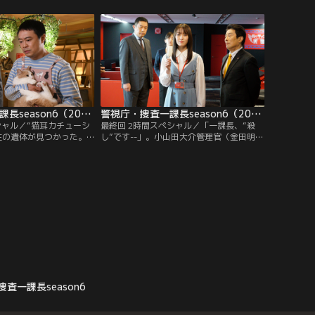
た草履と俳句をしたため
志）は臨場する。太平は20年前、“奇跡の
、飛び込み自殺かと思わ
プログラム”といわれるソフトを発表し、
に見られる生活反応が見
一躍、世界的に有名になった人物だった。
可能性が浮上。
警視庁・捜査一課長season6（2022/06/09放送分）第09話
警視庁・捜査一課長season6（2022/06/16放送分）第10話（最終話）
シャル／“猫耳カチューシ
最終回 2時間スペシャル／「一課長、“殺
性の遺体が見つかった。
し”です--」。小山田大介管理官（金田明
事会社の営業部長・鵜飼
夫）からいつになくシンプルな報告を受け
判明。臨場した警視庁捜
た警視庁捜査一課長・大岩純一（内藤剛
一（内藤剛志）はスーツ
志）は、胸騒ぎを覚えながらも臨場する。
毛がついていることに気
殺されていたのは、大手IT企業“ビッグホー
班刑事・平井真琴（斉藤
ル”のグループ企業であるデザイン会社に
はそれほど猫が好きでは
勤務するCGクリエイター・遠藤真理（朝木
する。
ちひろ）。
査一課長season6