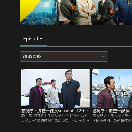
Episodes
season6
警視庁・捜査一課長season6（2022/04/14放送分）第01話
第01話 初回拡大スペシャル／「“タイムト
第02話／トラックドラ
ラベラー”の遺体が見つかった」--。そんな
（伊東孝明）の刺殺体が
奇妙な知らせを受けた警視庁捜査一課長・
知らせが入り、警視庁捜
大岩純一（内藤剛志）は、運転担当刑事・
一（内藤剛志）は、運転