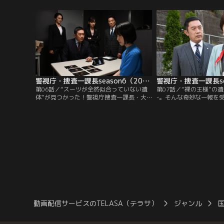
奥野親道（塙宣之）とともにすぐさま臨場
道（塙宣之）とともに現
する。タイムトラベラーとは、個人投資家
飼は数日前の夜、“タイ
の時岡賢（小手伸也）のこと。
名を誇る投資家・時岡賢
体が荷台に遺棄されてい
まま…。
警視庁・捜査一課長season6（2022/05/19放送分）第06話
第06話／“スーツが全然似合っていない遺
第07話／“裸の王様”の
体”が見つかった！警視庁捜査一課長・大
-。そんな奇妙な一報を
岩純一（内藤剛志）が臨場したところ、被
課長・大岩純一（内藤剛
害者は若い女性で、なぜかサイズの大きな
園に臨場する。殺されて
メンズのスーツを着用していた。何者かに
社社長・川瀬珠代（秋本
階段から突き落とされて殺害されたようだ
見者でもある秘書・波岡
ったが、現場資料班刑事・平井真琴（斉藤
によると、珠代は社内で
由貴）は…。
をたたかれていたという
動画配信サービスのTELASA（テラサ）
ジャンル