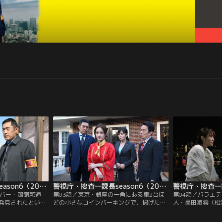
警視庁・捜査一課長season6（2022/04/21放送分）第02話
警視庁・捜査一課長season6（2022/04/28放送分）第03話
イバー・鵜飼頼道
第03話／東京・銀座の一角にある車2台ほ
第04話／バラエ
発見されたという
どの小さなコインパーキングで、揚げたて
人・墨田凌雲（松
査一課長・大岩純
のコロッケを握った女性の遺体が見つかっ
発見された。警視
担当刑事・奥野親
た。知らせを受けた警視庁捜査一課長・大
（内藤剛志）らが