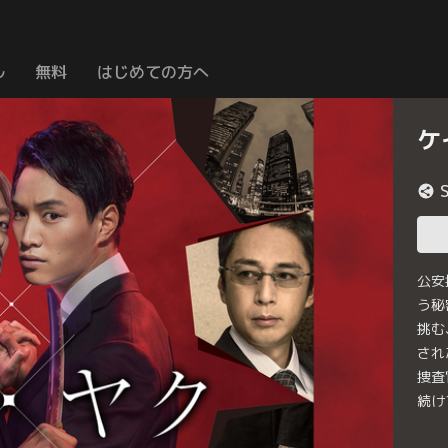
ル
無料
はじめての方へ
ケ
公安
う秘
挑む
され
捜査
続け