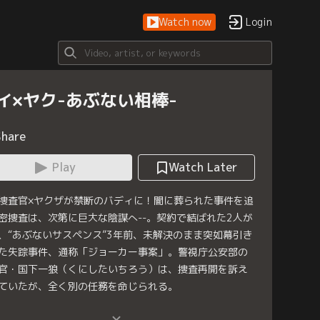
Watch now
Login
イ×ヤク-あぶない相棒-
Share
Play
Watch Later
捜査官×ヤクザが禁断のバディに！闇に葬られた事件を追
密捜査は、次第に巨大な陰謀へ--。契約で結ばれた2人が
、“あぶないサスペンス”3年前、未解決のまま突如幕引き
た失踪事件、通称「ジョーカー事案」。警視庁公安部の
官・国下一狼（くにしたいちろう）は、捜査再開を訴え
ていたが、全く別の任務を命じられる。