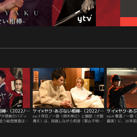
ケイ×ヤク-あぶない相棒-（2022/01/20放送分） 第02話
ケイ×ヤク-あぶない相棒-（2022/01/27放送分） 第03話
クザが禁断のバディ
ep.3 存在／一狼（鈴木伸之）と獅郎（犬飼
ep.4 奪還／一
追う秘密捜査は、
貴丈）は、同居しながら莉音（栗山千明）
義実）に、20年
契約で結ばれた2人
の失踪事件を追うことに。そんな中、獅郎
尋ねる。それは一
ンス”3年前、未
のもとに里親からのプレゼントが届き、獅
音（栗山千明）が
れた失踪事件、通
郎の誕生日が近いことが分かる。獅郎の誕
件でもあった。一