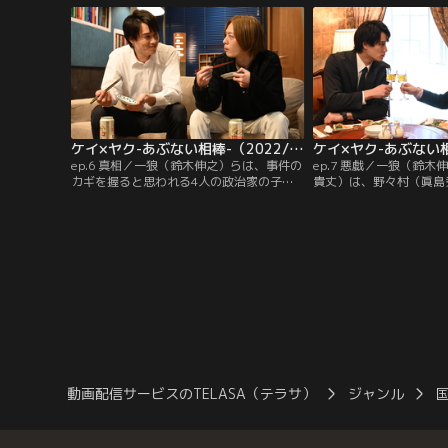
界の大物と関係を築いて強い影響力を持つ
称「ジョーカー事案」。
ようになっていた。なぜ公安警察がヤクザ
査官・国下一狼（くにし
をマークしなければならないのか？
捜査再開を訴え続けてい
務を命じられる。
ケイ×ヤク-あぶない相棒-（2022/02/17放送分） 第06話
ep.6 真相／一狼（鈴木伸之）らは、事件の
ep.7 悪戯／一狼（鈴
カギを握ると思われる4人の政治家の子息
貴丈）は、野々村（眞島
のうち澤口（前原滉）の自殺、さらに匡
ラビル爆破事件の犯人に
（吉村界人）の緊急入院という情報を知
について調べ始める。一
る。澤口は諜報員とのトラブルから口封じ
路）はある理髪店で、謎
のために殺され、匡は自分も殺されると恐
己）と会っていた。林は
れて身を隠したと思われ、20年前の爆破事
郎を始末することを約束
件の謎を追う捜査は手詰まりになる。
動画配信サービスのTELASA（テラサ）
ジャンル