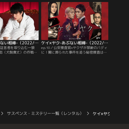
があるのではないかと田
しかし、その案件の捜査は、上からの命令
田口は、一狼を任務から
で中断。納得できない莉音は田口（徳井義
。
実）と組んで捜査を続けていたが…。
ケイ×ヤク-あぶない相棒-（2022/03/10放送分） 第09話
ケイ×ヤク-あぶない相棒-（2022/03/17放送分） 第10話（最終話）
件の証言者を取り込む一狼
ep.10／公安捜査官×ヤクザが禁断のバディ
郎（犬飼貴丈）の作戦は
に！闇に葬られた事件を追う秘密捜査は、
山千明）が撃たれてしま
次第に巨大な陰謀へ--。契約で結ばれた2人
が、匡（吉村界人）を誘
が挑む、“あぶないサスペンス”3年前、未
て警察に追われること
解決のまま突如幕引きされた失踪事件、通
分からない不安の中、2
称「ジョーカー事案」。警視庁公安部の捜
テルに潜伏する。
査官・国下一狼（くにしたいちろう）は、
捜査再開を訴え続けていたが、全く別の任
務を命じられる。
サスペンス・ミステリー一覧（レンタル）
ケイ×ヤク-あぶない