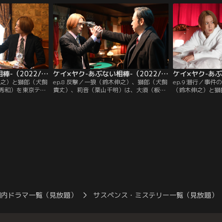
警視庁公安部の捜
生日は、実は一狼にとっても複雑な意味を
音の失踪には関連
たいちろう）は、
持つ日付だった。
口に迫る。すると
たが、全く別の任
外すと言い渡し…
ケイ×ヤク-あぶない相棒-（2022/02/24放送分） 第07話
ケイ×ヤク-あぶない相棒-（2022/03/03放送分） 第08話
木伸之）と獅郎（犬飼
ep.8 反撃／一狼（鈴木伸之）、獅郎（犬飼
ep.9 潜行／事
秀和）を東京テト
貴丈）、莉音（栗山千明）は、大須（板尾
（鈴木伸之）と獅
仕立て上げた人物
創路）と山田（平田満）が諜報員“J”と繋
阻まれ、莉音（栗
方、大須（板尾創
がっていると確信する。しかしその証拠を
った。さらに獅郎
の男・林（三浦誠
掴み20年前の東京テトラビル爆破事件への
拐した容疑者とし
大須に、一狼と獅
彼らの関与を明らかにするには、関係者の
に。莉音の容体も
する。
証言を得る必要があった。一狼は、入院中
人は郊外のラブホ
の匡（吉村界人）への接触を図る。
国内ドラマ一覧（見放題）
サスペンス・ミステリー一覧（見放題）