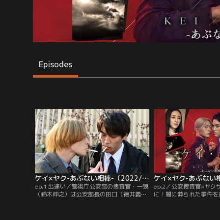
Episodes
ケイ×ヤク-あぶない相棒-（2022/01/13放送分） 第01話
ep.1 出逢い／警視庁公安部の捜査官・一狼
ep.2／公安捜査官×ヤ
（鈴木伸之）は公安部長の田口（徳井義
に！闇に葬られた事件を
実）から、指定暴力団の若頭・英獅郎（犬
次第に巨大な陰謀へ--。
飼貴丈）の監視を命じられる。獅郎は異例
が挑む、“あぶないサスペ
のスピード出世で若頭に就任した後、政財
解決のまま突如幕引きさ