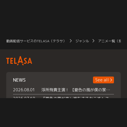
動画配信サービスのTELASA（テラサ）
ジャンル
アニメ一覧（見放
NEWS
See all
2026.08.01
浮所飛貴主演！ 【夏色の風が僕の家にやってきた】 本日よりテラサで独占配信スタート！
2026.07.18
『夏色の雲が恋と嵐をまきおこす』スペシャルメイキング 【Part1】2026年７月18日（土）23時30分～配信スタート！話題のシーンの裏側を大公開！豪華キャスト大集合！ 『武宮家 真夏の家族会議』開催！
2026.07.15
救命医・遥（今田）の《心揺さぶる過去》や、 麻酔科医・権野（船越英一郎）の《謎多きプライベート》など… 《知られざるエピソード》を独占配信！