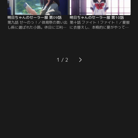
「私、本物のギターの音、ききた
ルであるりりに対して、まるで闘争
い！今度、演奏聴かせて！」
心がない。そんな中…。
明日ちゃんのセーラー服 第09話
明日ちゃんのセーラー服 第10話
第九話 せ～のっ！／体育祭の買い出
第十話 ファイト！ファイト！／夏服
し係に選ばれた小路。休日に江利
に衣替えし、本格的に夏がやってき
花、透子、智乃の4人で大型ショッ
た。体育祭の練習も始まり、出場種
ピングモールに出かける事に。地元
目とは別に応援係も担当していた小
民の小路は張りきって店内を案内す
路。その動機は「みんなの練習を見
るが、流行やおしゃれに興味がある
にいけるから」というもので。応援
透子の方が詳しい。そんな中、本屋
の作法も分からない小路だが、クラ
へ立ち寄る一同。江利花がふと手に
スメートの手助けもあり、次第に形
1
した1冊の小説。それは智乃がお気
になっていく。一方で、テニスの練
に入りの作者の本だった…。
習に励む江利花と四条璃生奈…。