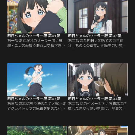
明日ちゃんのセーラー服 第01話
明日ちゃんのセーラー服 第02話
第一話 あこがれのセーラー服／母
第二話 また明日／初めての自己紹
親・ユワの母校であるロウ梅学園中
介。初めての給食。同級生のいない
等部に入学が決まった明日小路。憧
小学校時代を送っていた小路にとっ
れのアイドル・福元幹がセーラー服
て、全てが新鮮で、楽しい事ばか
を着ていた事から、いつか自分もセ
り。同じ班の木崎江利花、兎原透
ーラー服を着たいと夢見ていた。ユ
子、古城智乃と机を囲んで給食を食
ワが仕立てた真新しいセーラー服に
べる小路。そんな中、校内放送から
袖を通し、ついにドキドキの入学
聴こえてきたのは福元幹の曲だっ
式。「友達いっぱいできるかな」
た。小路が幹に憧れている事を知っ
と、期待に胸を躍らせる小路だ
た透子は、リップを手渡し…。
が…。
明日ちゃんのセーラー服 第03話
明日ちゃんのセーラー服 第04話
第三話 部活はもう決めた？／50m走
第四話 私のイメージ？／写真部に所
でクラストップの成績を納めた小路
属した景から誘いを受け、写真のモ
に、運動部からの勧誘が殺到する。
デルを引き受ける事になった小路。
しかし、やりたい事が多い小路は、
さっそく撮影に挑むが、景は「自分
どの部活に入るべきなのか悩んでい
のイメージする小路の姿とは少し違
た。ひょんなことから、クラス一の
う」と、話す。それもそのはず、小
秀才である谷川景と連絡先を交換す
路のポーズはどれも福元幹の真似事