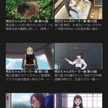
る小路。景もまた、部活選びに悩ん
だった。「私のイメージってなんだ
でいたのだ。なかなか答えが見つか
ろう？」と、思い悩む小路だが、と
らない小路は…。
ある事がきっかけで透子たちの下宿
先である…。
明日ちゃんのセーラー服 第05話
明日ちゃんのセーラー服 第06話
第五話 いっぱい知りたいなって／大
第六話 明日、お休みじゃないですか
熊実は虫や動物に詳しく、研究ノー
／今度の休みに江利花を家に誘おう
トをつけるほど、生き物に興味があ
と決心する小路。しかし、これまで
る女の子。その興味はクラスメート
家に友達を招いた事がなく、どうや
である小路にもひっそりと向けられ
って誘えばいいのか分からずに、あ
ていた。小路も田舎育ちで生き物に
っという間に1週間が過ぎようとし
詳しく、興味がある事はメモを取
ていた。挙動不審な小路の様子に違
る。共通点があると知った実は、小
和感を持った江利花は、話を聞こう
路と一緒にクラスメートを観察する
と小路を図書室に誘う。江利花の読
事に。生き物観察には隠密能力が大
む釣りの本に興味を持った小路
切だと謳う実だが…。
は…。
明日ちゃんのセーラー服 第07話
明日ちゃんのセーラー服 第08話
第七話 聴かせてください／放課後、
第八話 次は勝ちたい／初めての中間
クラスの皆が部活へ向かう中、一人
試験が終わり、生徒たちが一喜一憂
下校する帰宅部の蛇森生静。音楽や
する中、体育祭の出場種目を決める
バンドに興味はあるが、ヘッドフォ
学級会が開かれる。水泳のアンカー
ンから流れるロックミュージック
に抜擢された水上りりだが、江利花
と、好きなアーティストが載ってい
の推薦で小路もその候補に選ばれ、
る音楽雑誌を眺める。それだけで十
アンカー対決をすることに。りりは
分だった。しかし、小路の勘違いか
水泳部で全国大会に行った事がある
らそんな生静の日常が崩れ始める。
という強者。しかし、小路はライバ