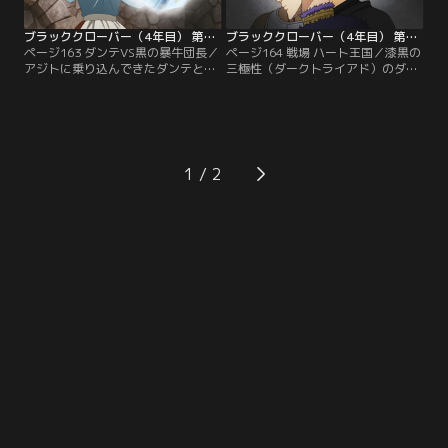
ライアド）」と呼ばれ…。【提供：
バンダイチャンネル】
バンダイチャンネル】
ブラッククローバー（4年目） 第163話
ブラッククローバー（4年目） 第164話
ページ163 ダンテVS黒の暴牛団長／
ページ164 戦場 ハート王国／漆黒の
アジトに乗り込んできたダンテとの
三極性（ダークトライアド）のダン
戦いでゴーシュが重傷を負い、動揺
テと激闘を繰り広げていたヤミ団
したアスタの“悪魔の力”が暴走。我
長。その一撃が、ついにダンテを捉
を忘れ、凄まじい力でダンテに襲い
えた！だがダンテは恐るべき自己再
掛かる！だが、ダンテの力はそれを
生能力によってすぐに復活してしま
さらに上回り、ついには地面に倒れ
う。さらには、この世界を壊す計画
伏すアスタ。そこに、フィンラルと
について語り始め、“黒の暴牛”団を
1
ともに帰還したヤミ団長が、団員た
震撼させる。一方ハート王国では、
ちを傷つけたダンテへの怒りもあら
王国最強の精霊守をも凌駕する敵を
わに戦いを挑む！！【提供：バンダ
前に…。【提供：バンダイチャンネ
イチャンネル】
ル】