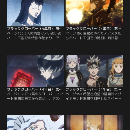
ブラッククローバー（4年目） 第155話
ブラッククローバー（4年目） 第156話
ページ155 5人の精霊守／いよいよ
ページ156 目覚めゆく力／アスタた
ハート王国での特訓が始まり、アス
ちがハート王国での特訓に明け暮れ
タたち、魔法騎士団団長会議で決ま
ていた頃、クローバー王国では、ヤ
ったメンバーに、自ら志願したマグ
ミ団長がメレオレオナに実戦形式で
ナを加えた一行が、“雷”“土”“植
の特訓を申し込んでいた。早速、特
物”“火”“風”の魔法属性を使う5人の
訓を開始したふたりだが、辺り一帯
精霊守と“水”の魔法属性を使うロロ
の“魔（マナ）”をも味方につけ支配
ペチカから指導を受けることになっ
する“マナゾーン”を使いこなすメレ
た。もともと魔力のないアスタは、
オレオナにはヤミ団長の攻撃もなか
特訓によって魔力を強化することは
なか届かない。【提供：バンダイチ
できないため…。【提供：バンダイ
ャンネル】
チャンネル】
ブラッククローバー（4年目） 第157話
ブラッククローバー（4年目） 第158話
ページ157 五つ葉のクローバ ー／ハ
ページ158 希望と絶望の幕開け／ダ
ート王国に来てから数か月、アスタ
イヤモンド王国を制圧したスペード
は魔力がまったくないにもかかわら
王国が、ついにクローバー王国とハ
ず、精霊守との特訓によって驚くべ
ート王国への侵攻を開始。強魔地帯
きスピードでその力を伸ばしてい
を進む巨大移動要塞“カンデロ”で
た。数ある魔法の中でも「冥域（め
は、スペード王国の兵士が民から強
いいき）」と呼ばれる不可解な力の
引に魔力を搾り取っていた。そこ
ひとつ“反（アンチ）魔法”を操るア
へ、精霊守との特訓の末、目を見張