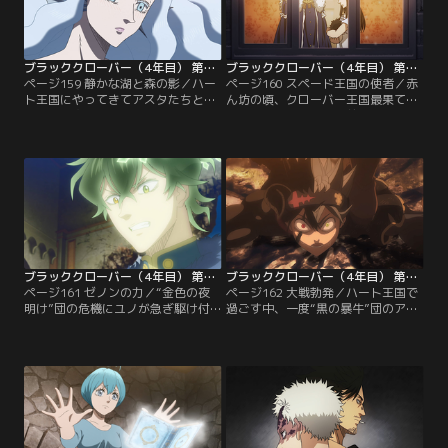
スタは、悪魔を倒すためにどうして
るほどの成長を遂げたアスタが現わ
も必要な戦力。そんなアスタの今後
れる----！！【提供：バンダイチャ
の特訓の参考にと…。【提供：バン
ンネル】
ダイチャンネル】
ブラッククローバー（4年目） 第159話
ブラッククローバー（4年目） 第160話
ページ159 静かな湖と森の影／ハー
ページ160 スペード王国の使者／赤
ト王国にやってきてアスタたちとと
ん坊の頃、クローバー王国最果てに
もに精霊守の特訓を受けていた食い
あるハージ村の教会の前に捨てられ
しん坊のチャーミーが、どういうわ
ていたアスタとユノ----そのひと
けか国中の食べ物を食い尽くさんば
り、ユノの出生の秘密が明らかにな
かりの事件（！？）を起こすように
る！！ 一方その頃、“金色の夜明
なった。そんなチャーミーを連れ戻
け”団の本拠地は、副団長・ユノが
そうと、アスタはチャーミーのいる
不在の中、突如現れたスペード王国
森までやってくる。ところが精霊守
の魔道士たちの襲撃を受けていた。
との特訓で力をつけたチャーミーの
応戦する団員たちだが…。【提供：
魔法はすさまじく--！？【提供：バ
バンダイチャンネル】
ンダイチャンネル】
ブラッククローバー（4年目） 第161話
ブラッククローバー（4年目） 第162話
ページ161 ゼノンの力／“金色の夜
ページ162 大戦勃発／ハート王国で
明け”団の危機にユノが急ぎ駆け付
過ごす中、一度“黒の暴牛”団のアジ
けた。だが本拠地は破壊され、多く
トに帰ることにしたアスタ。ところ
の団員たちが瀕死の状態で横たわっ
が、そこに突如、漆黒の三極性（ダ
ていた。この惨状に怒りを爆発させ
ークトライアド）のひとり、ダン
るユノ。一方、クラウスらまだ戦え
テ・ゾグラティスが現れ攻撃を開
る団員たちも諦めることなく果敢に
始。仲間とともに迎え撃つアスタだ
敵に挑み続けていたが、強大過ぎる
が、同じ“悪魔憑き”でありながら、
魔力を持つ相手になす術もない。さ
アスタの力を遥かに凌ぐ力を持つダ
らには、「漆黒の三極性（ダークト
ンテに苦戦を強いられる。【提供：