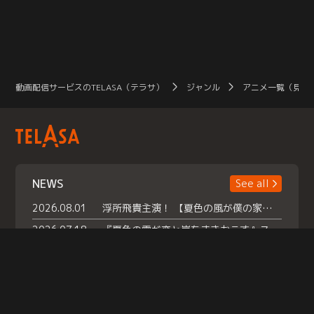
動画配信サービスのTELASA（テラサ）
ジャンル
アニメ一覧（見放
NEWS
See all
2026.08.01
浮所飛貴主演！ 【夏色の風が僕の家にやってきた】 本日よりテラサで独占配信スタート！
2026.07.18
『夏色の雲が恋と嵐をまきおこす』スペシャルメイキング 【Part1】2026年７月18日（土）23時30分～配信スタート！話題のシーンの裏側を大公開！豪華キャスト大集合！ 『武宮家 真夏の家族会議』開催！
2026.07.15
救命医・遥（今田）の《心揺さぶる過去》や、 麻酔科医・権野（船越英一郎）の《謎多きプライベート》など… 《知られざるエピソード》を独占配信！