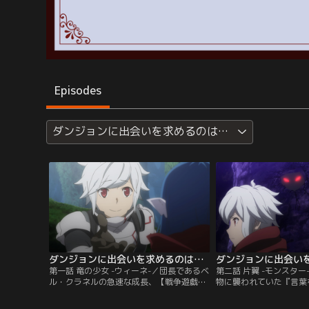
Episodes
ダンジョンに出会いを求めるのは間違っているだろうか
ダンジョンに出会いを求めるのは間違っているだろうかIII 第01話
第一話 竜の少女 -ウィーネ-／団長であるベ
第二話 片翼 -モンスタ
ル・クラネルの急速な成長、【戦争遊戯
物に襲われていた『言葉
（ウォーゲーム）】での勝利、そして団員
ィーヴル）の少女・ウィ
の拡張などで迷宮都市（オラリオ）におい
彼女を地上に連れ帰り、