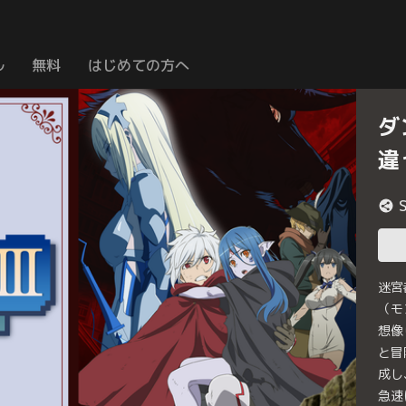
ル
無料
はじめての方へ
ダ
違
迷宮
（モ
想像
と冒
成し
急速