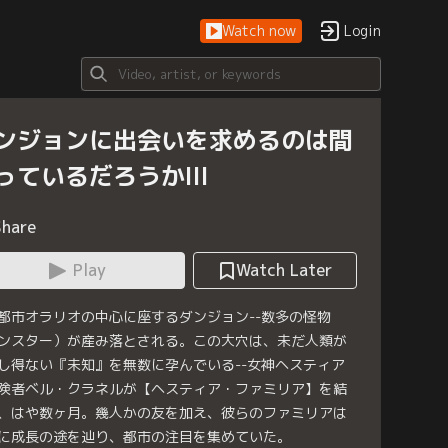
Watch now
Login
ンジョンに出会いを求めるのは間
っているだろうかlll
Share
Play
Watch Later
都市オラリオの中心に座するダンジョン--数多の怪物
ンスター）が産み落とされる。この大穴は、未だ人類が
し得ない『未知』を無数に孕んでいる--女神ヘスティア
険者ベル・クラネルが【ヘスティア・ファミリア】を結
、はや数ヶ月。幾人かの友を加え、彼らのファミリアは
に成長の途を辿り、都市の注目を集めていた。