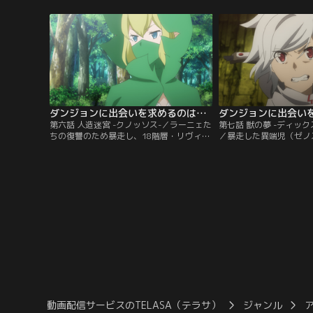
ても存在感を増し続けている【ヘスティ
で匿うことに。ダンジョ
ア・ファミリア】。ダンジョンの進攻階層
るのか、ウィーネの様な
も順調に伸ばし、彼らは19階層・大樹の迷
のか…？地上では得よう
宮へと至っていた。そんなさなか、単独行
ため、ベルたちは、アイ
動を余儀なくされたベルは…。【提供：バ
っ人を依頼し…。【提供
ンダイチャンネル】
ネル】
ダンジョンに出会いを求めるのは間違っているだろうかIII 第06話
第六話 人造迷宮 -クノッソス-／ラーニェた
第七話 獣の夢 -ディッ
ちの復讐のため暴走し、18階層・リヴィラ
／暴走した異端児（ゼノ
の街を壊滅に追い込んだ異端児（ゼノス）
【イケロス・ファミリア
たち。ウラノスの計らいで【ガネーシャ・
造迷宮（クノッソス）に
ファミリア】を中心に組まれた討伐隊に紛
ズとベル。そこで彼らが
れ込んだベルは、18階層の森でリドに邂逅
児の同士討ちを誘発する
する。事情を聞き、ウィーネ捜索の協力を
詛（カース）……更に血
申し出るが、リドはこれを拒否し離脱。
男の狂気はウィーネにも
【提供：バンダイチャンネル】
刻、18階層では上級冒
バンダイチャンネル】
動画配信サービスのTELASA（テラサ）
ジャンル