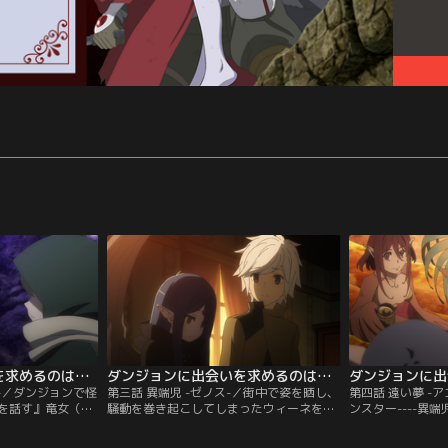
III
ダンジョンに出会いを求めるのは間違っているだろうかIII 第02話
ダンジョンに出会いを求めるのは間違っているだろうかIII 第03話
ー-／ダンジョンで怪
第三話 異端児 -ゼノス-／街中で姿を晒し、
第四話 遠い夢 -
を話す』竜女（ヴ
騒動を巻き起こしてしまったウィーネを、
ンスター----異
ーネ。ベルたちは
なんとか救出したベルたち。地上でモンス
歓待を受けるベル
本拠地（ホーム）
ターを匿うという難しさに直面する中、ギ
離した姿形をした