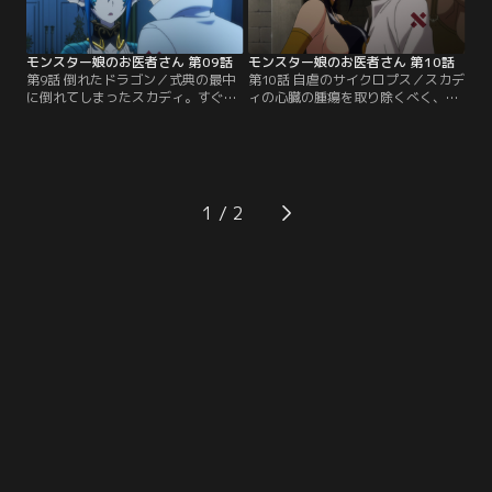
インの糧にするために、美しい不死
かないよう巨神を説得しようと試み
鳥の羽根をもつ…。
る。目の前に現れた…。
モンスター娘のお医者さん 第09話
モンスター娘のお医者さん 第10話
第9話 倒れたドラゴン／式典の最中
第10話 自虐のサイクロプス／スカデ
に倒れてしまったスカディ。すぐさ
ィの心臓の腫瘍を取り除くべく、手
まグレンの師、クトゥリフが経営す
術の準備を始めるグレン。ドラゴン
る中央病院へと運ばれる。そこでグ
であるスカディの外科手術に耐えう
レンは、クトゥリフからスカディが
る道具を作ってもらうため、サイク
抱える病状について聞かされる。ス
ロプスの職人が多くいる『キュクロ
カディは重い病に侵されているのだ
工房』へ器具の制作を依頼する。そ
が、彼女自身に治す気が無く、その
して、最も重要な強度と生産性を兼
1
ためクトゥリフも患者の意志を尊重
ね備えた針は、見習いでありなが
し、積極的な治療を行わないという
ら、高い実力を持つメメが担当する
のだ。
ことに。