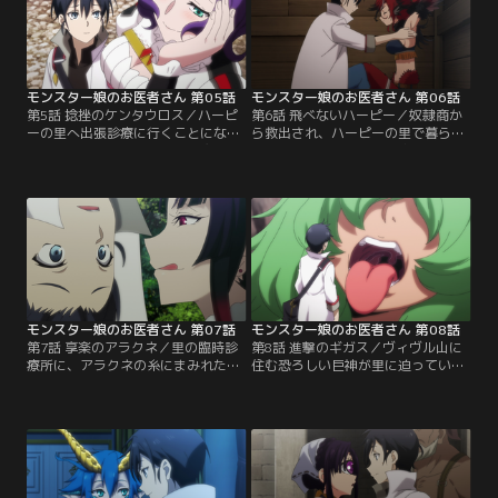
し、フレッシュ・ゴーレムである苦
ンはなし崩しに苦無と共に賊徒たち
無は大の医者嫌いということが判明
のアジトへ潜入し、捕われていたハ
し、治療は難航してしまう。苦無の
ーピーの少女達を見つけだす。安心
ためにリンド・ヴルムで…。
したのも束の間…。
モンスター娘のお医者さん 第05話
モンスター娘のお医者さん 第06話
第5話 捻挫のケンタウロス／ハーピ
第6話 飛べないハーピー／奴隷商か
ーの里へ出張診療に行くことになっ
ら救出され、ハーピーの里で暮らし
たグレンたち。ティサリアの牽く馬
ていたイリィは、羽根が抜け落ち飛
車で山道を進んでいると、地震によ
べなくなることに悩んでいた。「テ
る土砂崩れに巻き込まれ、ケイが捻
ィサリアと一緒なら」という条件で
挫をしてしまう。その後、予定通り
診察を受ける彼女を、グレンは不思
ハーピーの出張診療をしていたグレ
議に思いながらも原因を探ってい
ンは、往診の途中で様子のおかしい
く。グレンは、飛べなくなった理由
ローナを見かけ、不思議に感じてい
は換羽による羽根の生え変わりのせ
た。夕食時に押しかけてきたティサ
いである、という診断結果を告げる
リアによると…。
のだが…。
モンスター娘のお医者さん 第07話
モンスター娘のお医者さん 第08話
第7話 享楽のアラクネ／里の臨時診
第8話 進撃のギガス／ヴィヴル山に
療所に、アラクネの糸にまみれたハ
住む恐ろしい巨神が里に迫っている
ーピーたちが続々とやって来るよう
という一報を聞き、慌てて避難を開
に。グレンとサーフェは糸を張った
始するハーピーたち。リーダーシッ
者を注意すべく、山を探索するのだ
プを発揮し皆を取りまとめながら、
が、なんとその張本人はサーフェの
ティサリアは独り巨神の足止めをす
友人でアラクネのアラーニャだっ
べく立ち向かう。そんなティサリア
た。リンド・ヴルムで服飾デザイナ
の決意に気づいたグレンとサーフェ
ーをするアラーニャは、自身のデザ
も彼女を追いかけ、三人で里に近づ