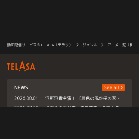
動画配信サービスのTELASA（テラサ）
ジャンル
アニメ一覧（見放
NEWS
See all
2026.08.01
浮所飛貴主演！ 【夏色の風が僕の家にやってきた】 本日よりテラサで独占配信スタート！
2026.07.18
『夏色の雲が恋と嵐をまきおこす』スペシャルメイキング 【Part1】2026年７月18日（土）23時30分～配信スタート！話題のシーンの裏側を大公開！豪華キャスト大集合！ 『武宮家 真夏の家族会議』開催！
2026.07.15
救命医・遥（今田）の《心揺さぶる過去》や、 麻酔科医・権野（船越英一郎）の《謎多きプライベート》など… 《知られざるエピソード》を独占配信！