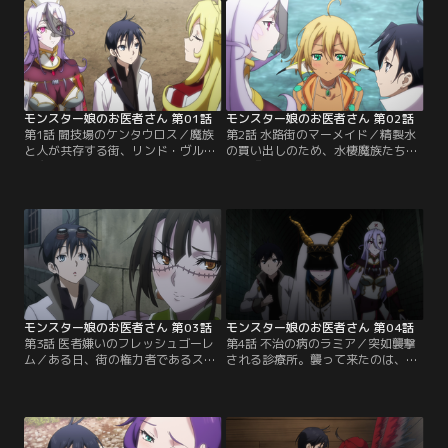
モンスター娘のお医者さん 第01話
モンスター娘のお医者さん 第02話
第1話 闘技場のケンタウロス／魔族
第2話 水路街のマーメイド／精製水
と人が共存する街、リンド・ヴルム
の買い出しのため、水棲魔族たちの
で魔族専門の診療所を営んでいる人
楽園『メロウ水路街』にやってきた
間の医師グレンと助手のサーフェ。
グレンたち。すっかりデート気分の
彼らの元には毎日、多くの患者が訪
サーフェは、グレンと共に束の間の
れていた。ある時、健康診断を依頼
休息を楽しんでいた。そんな中、二
された闘技場で、ケンタウロス族の
人はマーメイドの少女・ルララと出
令嬢ティサリアと出会う。闘士とし
会う。観光客に自身の歌で商売をし
て実力のある彼女だが、ここ最近は
ていたルララは、グレンたちにも買
連敗しているという。そんなティサ
わないかと勧めるが、グレンは彼女
リアを…。
の不自然に開いたままの…。
モンスター娘のお医者さん 第03話
モンスター娘のお医者さん 第04話
第3話 医者嫌いのフレッシュゴーレ
第4話 不治の病のラミア／突如襲撃
ム／ある日、街の権力者であるスカ
される診療所。襲って来たのは、苦
ディとその護衛の苦無がグレンの診
無が追いかけていた魔族専門の奴隷
療所に訪れた。スカディは、賊徒と
商だった。なんとか窮地を脱したサ
の戦闘で苦無がなくしてしまった片
ーフェとグレンだったが、加勢にき
腕を見つけて縫合してほしいとグレ
た苦無から、今夜奴隷商の一斉摘発
ンに依頼しに来たのだった。しか
が行われることを聞かされる。グレ