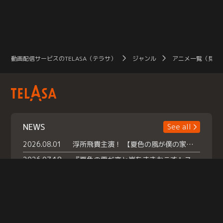
動画配信サービスのTELASA（テラサ）
ジャンル
アニメ一覧（見放
NEWS
See all
2026.08.01
浮所飛貴主演！ 【夏色の風が僕の家にやってきた】 本日よりテラサで独占配信スタート！
2026.07.18
『夏色の雲が恋と嵐をまきおこす』スペシャルメイキング 【Part1】2026年７月18日（土）23時30分～配信スタート！話題のシーンの裏側を大公開！豪華キャスト大集合！ 『武宮家 真夏の家族会議』開催！
2026.07.15
救命医・遥（今田）の《心揺さぶる過去》や、 麻酔科医・権野（船越英一郎）の《謎多きプライベート》など… 《知られざるエピソード》を独占配信！