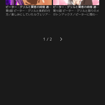
ピーター・グリルと賢者の時間 通常ver. 第09話
ピーター・グリルと賢者の時間 通常ver. 第10話
第9話 ピーター・グリルと条約の行
第10話 ピーター・グリルと怒りのメ
方／楽しみにしていたルヴェリアと
ガトンアックス／ピーターに問われ
のデートが台無しになり、落ち込む
たリサは、自らの身の上に関する驚
ピーター。慰めに来てくれたピグリ
くべき秘密を打ち明ける。その頃、
ットに甘え、またしても罪を重ねて
筋肉ムキムキマッチョマンのスパル
しまう。もともと誰ひとりとして、
タコスは、ヤケッパチギルドの受付
条約を真面目に守るつもりなどなか
に訪れていた。受付嬢のミッチーは
ったのだ。罪の意識と自己嫌悪のあ
筋肉フェチ。そんなことも知らず、
1
まり、全裸で飛び出したピーターが
通りがかったミミがスパルタコスに
出会ったのは、オーガの男・スパル
声をかける。オーガ姉妹と彼は、何
タコスだった。
やら縁があるらしく……。