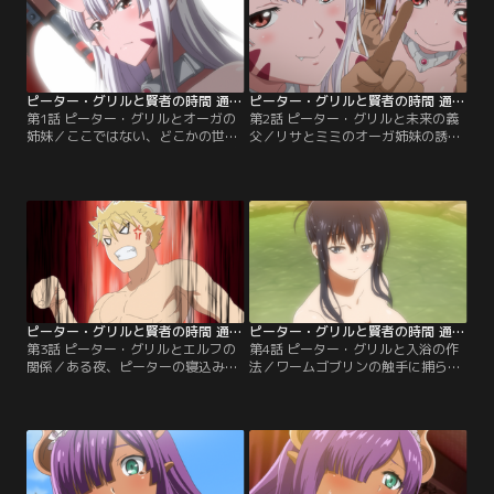
ピーター・グリルと賢者の時間 通常ver. 第01話
ピーター・グリルと賢者の時間 通常ver. 第02話
第1話 ピーター・グリルとオーガの
第2話 ピーター・グリルと未来の義
姉妹／ここではない、どこかの世
父／リサとミミのオーガ姉妹の誘惑
界。ピーター・グリルは、各国の代
に負け、朝チュンしてしまったピー
表が覇を競う絢爛武闘祭で優勝し、
ター・グリル。そうとは知らないル
地上最強の男となった。モチベーシ
ヴェリアは、父であるギルド長に対
ョンとなっていたのは、婚約者であ
して婚約を宣言する。娘を異常なま
るルヴェリアとの結婚。ところが、
でに溺愛するギルド長は、血の涙を
リサとミミのオーガ姉妹をはじめと
流してピーターを憎悪。こともあろ
する様々な種族が、ピーターの最強
うに、ピーターがまたもオーガ姉妹
の遺伝子を狙って動き出していた。
に…。
ピーター・グリルと賢者の時間 通常ver. 第03話
ピーター・グリルと賢者の時間 通常ver. 第04話
第3話 ピーター・グリルとエルフの
第4話 ピーター・グリルと入浴の作
関係／ある夜、ピーターの寝込みを
法／ワームゴブリンの触手に捕らわ
襲いに来た全裸の少女。それは、エ
れたルヴェリア。絶体絶命のピンチ
ルフの里の特別親善大使を名乗る、
から救ってくれたのは、地上最強の
ビーガン・エルドリエルだった。狙
男の本領を発揮したピーターだっ
いはもちろん、ピーターの持つ最強
た。その圧倒的な強さに、戦いを見
の遺伝子。ところが、ピーターの象
ていたリサとミミは大興奮。ルヴェ
さんはいっこうに興奮しない。プラ
リアも惚れ直した様子だが、ピータ
イドを傷付けられたビーガンは、う
ーはなぜか浮かない顔。実は、ビー