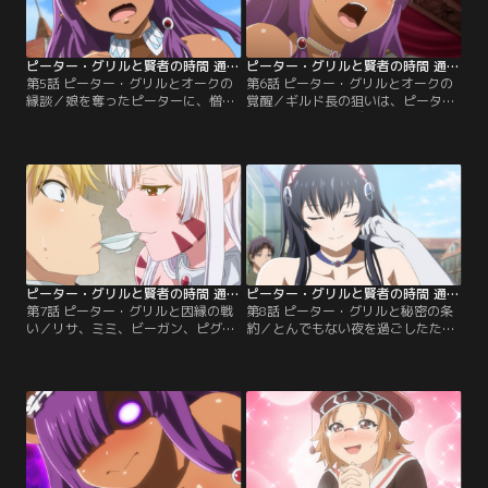
さん臭い術をピーターにかけて去っ
ガンにかけられた術の効果が出始め
ていく。
ていて……。
ピーター・グリルと賢者の時間 通常ver. 第05話
ピーター・グリルと賢者の時間 通常ver. 第06話
第5話 ピーター・グリルとオークの
第6話 ピーター・グリルとオークの
縁談／娘を奪ったピーターに、憎し
覚醒／ギルド長の狙いは、ピーター
みを募らせるギルド長。そこに舞い
とピグリットをわざと浮気させ、ル
込んできたのは、やはり最強の遺伝
ヴェリアとの婚約を破棄させること
子を求めるオークの国からの、ピー
だった。今度こそ誘惑に屈してはな
ターへの縁談話だった。ルヴェリア
らないと己に言い聞かせるピーター
の必死の反対も空しく、オークの国
だが、ピグリットのおっぱいの魔力
に連れて来られたピーター。彼のお
に負け、またしても一夜を共にして
相手として姿を現したのは、美しく
しまう。ギルド長からは報告を求め
慎ましいピグリット・パンチェッタ
られ、今度こそ身の破滅だと絶望し
だった。
かけた時……。
ピーター・グリルと賢者の時間 通常ver. 第07話
ピーター・グリルと賢者の時間 通常ver. 第08話
第7話 ピーター・グリルと因縁の戦
第8話 ピーター・グリルと秘密の条
い／リサ、ミミ、ビーガン、ピグリ
約／とんでもない夜を過ごしたため
ット。ピーターの子種を賭けて、女
に、爆発して無惨な姿になってしま
の色気バトルが始まった！ビーガン
ったアガペー。これ以上の争いを避
が魔術で召喚したのは、妖精のアガ
けるためには、子種を巡る枠組みを
ペー。ピーター側の都合は一切お構
取り決めるしかない！リサによる鶴
いなしに、性的な興奮度を数値化し
の一声で条約が締結され、ピーター
て見せるという代物だ。それぞれが
は毎晩ひとりずつから搾り取られる
譲らず、争いが激化するかに見えた
ことになった。ようやく休息日が訪
時、ティムが酒を持って訪れ、酒盛
れ、ルヴェリアとのデートに出かけ
りが始まる。
るが……。