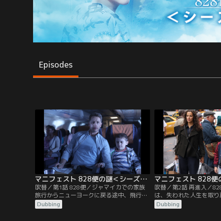
Episodes
マニフェスト 828便の謎＜シーズン1＞ 第01話／吹替
吹替／第1話 828便／ジャマイカでの家族
吹替／第2話 再進入／8
旅行からニューヨークに戻る途中、飛行機
は、失われた人生を取り
が満席だったのでミカエラと兄のベン、ベ
が、その生活は政府の監
Dubbing
Dubbing
ンの息子で白血病のカルは次の便に乗るこ
た。ミカエラは恋人で同
とにする。しかし、彼らが着陸した世界は
親友のローデスと結婚し