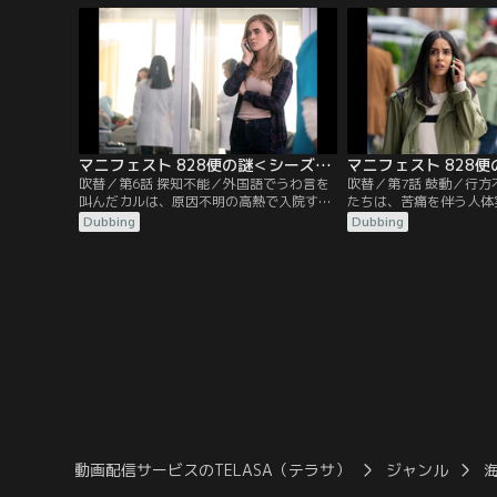
離陸から5年半が経過していた。残された
に直面し、ショックを受
家族は彼らが死んだと嘆いていたが、突然
同乗者のラッドに頼まれ
の不可解な現象を目の前にして、理解しよ
のえん罪事件解決に協力
うと困惑する。
レースと娘のオリーブは
マニフェスト 828便の謎＜シーズン1＞ 第06話／吹替
吹替／第6話 探知不能／外国語でうわ言を
吹替／第7話 鼓動／行
叫んだカルは、原因不明の高熱で入院す
たちは、苦痛を伴う人体
る。カルの不思議なうわ言を聞いたサンビ
いたことがわかる。ベン
Dubbing
Dubbing
は、828便の機内で聞いた言葉だと気づ
め、人体実験が行われて
き、その言葉を話していたのはブルガリア
「ユニファイド・ダイナ
人のマルコだと判明する。グレースは白血
ズ」の会計を行うJPウ
病の治験による副作用で高熱が出たのでは
して、乗客たちがどこに
と心配するが…。
かを突き止めるようとす
動画配信サービスのTELASA（テラサ）
ジャンル