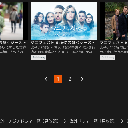
ける。一方ベンは
スが盗まれており、強盗殺人を疑って捜査
サンビはこの謎を
て、ラッドの息子
を進める。一方、ベンは自分がいなかった
力を求める。一方
する。ベンの妻グ
間の、妻の人生を受け入れようと努力す
ミカエラは上司の
…。
る。
む。
マニフェスト 828便の謎＜シーズン1＞ 第07話／吹替
マニフェスト 828便の謎＜シーズン1＞ 第08話／吹替
方不明になった乗客
吹替／第8話 引き返せない事態／ベンは行
吹替／第9話 救
実験にさらされて
方不明の乗客たちを見つけるためにNSAの
出さずに行方不明
は調査を進めるた
バンス副長官と協力関係を結ぶことにす
すると約束し、ベ
Dubbing
Dubbing
いた農場の所有者
る。一方、ミカエラは緊急出動の指示を受
けだそうと奮闘す
ミック・システム
け、ビルの屋上から飛び降りようとしてい
る。グレースはベ
ィリアムソンに入社
る828便の乗客ハービーのもとへ向かう。
ーティーを計画し
連れて行かれたの
彼は自分が死の天使であると信じ、飛び降
に来ないどころか
1
2
る。
り自殺をしようとしていた。
まう。カルを危険
し…。
海外・アジアドラマ一覧（見放題）
海外ドラマ一覧（見放題）