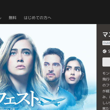
ル
無料
はじめての方へ
マ
Dub
モン
飛行
のフ
が経
み、
しい
客た