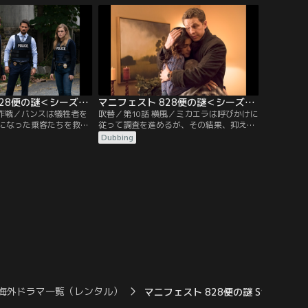
解明するためにベンに協
き放すが、頭の中では「すべてつながって
、ATFの捜査に加わった
る」という呼びかけが響いていた。一方、
指示でジャレッドと組
カルはベンを驚かせる不思議な能力を見せ
る。また、ミカエラは恋愛感情を抑えなが
らも…。
マニフェスト 828便の謎＜シーズン1＞ 第09話／吹替
マニフェスト 828便の謎＜シーズン1＞ 第10話／吹替
出作戦／バンスは犠牲者を
吹替／第10話 横風／ミカエラは呼びかけに
になった乗客たちを救出
従って調査を進めるが、その結果、抑えて
ンとミカエラも彼らを助
いたジャレッドへの気持ちが溢れ、彼との
Dubbing
るが、その計画は失敗す
関係が大きく変わってしまう。家族を守ろ
ンのためにサプライズパ
うと決意したベンは、ミカエラの呼びかけ
たが、ベンがパーティー
の意味を探る。一方、ベンが家を出て行っ
、カルまで姿を消してし
たことでカルは悲しみ、その様子を見たグ
な目に遭わせたと勘違い
レースまでも元気をなくしてしまう。
海外ドラマ一覧（レンタル）
マニフェスト 828便の謎 S1／吹替