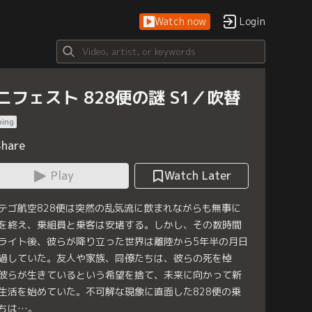
Watch now
Login
ニフェスト 828便の謎 S1／吹替
bing
Share
Play
Watch Later
テゴ航空828便は突然の乱気流に飲まれながらも無事に
を終え、乗組員と乗客は安堵する。しかし、その数時間
ライト後、彼らが降り立った世界は離陸から5年半の月日
過していた。友人や家族、同僚たちは、彼らの死を悼
彼らが生きているという希望を捨て、未来に向かって新
生活を始めていた。不可解な現象に直面した828便の乗
ちは…。