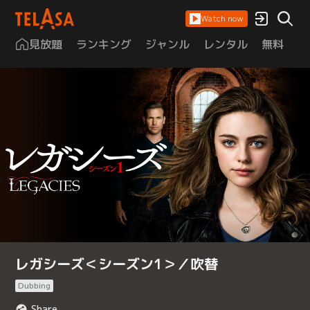
Watch now
見放題
ランキング
ジャンル
レンタル
無料
は
レガシーズ＜シーズン1＞／吹替
Dubbing
Share