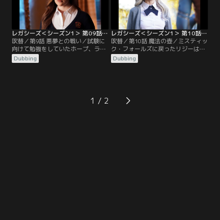
レガシーズ＜シーズン1＞ 第09話／吹替
レガシーズ＜シーズン1＞ 第10話／吹替
吹替／第9話 悪夢との戦い／試験に
吹替／第10話 魔法の壺／ミスティッ
向けて勉強をしていたホープ、ラフ
ク・フォールズに戻ったリジーは謎
ァエル、ランドン、MGだったが、
の女性と出会う。何でも望みをかな
Dubbing
Dubbing
人の恐怖を餌とする新たなモンスタ
えられるというその女性は、ホープ
ー出現によりそれどころではなくな
さえも消すことができるという
ってしまい…。
が…。
1