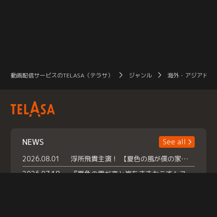
動画配信サービスのTELASA（テラサ）
ジャンル
海外・アジアドラ
NEWS
See all
2026.08.01
浮所飛貴主演！ 【夏色の風が僕の家にやってきた】 本日よりテラサで独占配信スタート！
2026.07.18
『夏色の雲が恋と嵐をまきおこす』スペシャルメイキング 【Part1】2026年７月18日（土）23時30分～配信スタート！話題のシーンの裏側を大公開！豪華キャスト大集合！ 『武宮家 真夏の家族会議』開催！
2026.07.15
救命医・遥（今田）の《心揺さぶる過去》や、 麻酔科医・権野（船越英一郎）の《謎多きプライベート》など… 《知られざるエピソード》を独占配信！