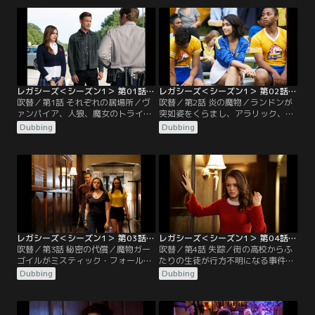
レガシーズ＜シーズン1＞ 第01話／吹替
レガシーズ＜シーズン1＞ 第02話／吹替
吹替／第1話 それぞれの居場所／ヴ
吹替／第2話 炎の魔物／ランドンが
ァンパイア、人狼、魔女のトライブ
突如姿をくらまし、アラリック、ホ
リッドであるホープ・マイケルソン
ープ、ラファエルは彼を探すために
Dubbing
Dubbing
は、超自然的な力を持つ子供たちが
学校を出るが…。
集まる全寮制高校で新学期を迎え
る。
レガシーズ＜シーズン1＞ 第03話／吹替
レガシーズ＜シーズン1＞ 第04話／吹替
吹替／第3話 秘密の代償／魔物ガー
吹替／第4話 失踪／街の高校からふ
ゴイルがミスティック・フォールズ
たりの生徒が行方不明になる事件が
に現れ、リジーが重症を負ってしま
発生。アラリックは、ホープ、
Dubbing
Dubbing
う。アラリックはヴァンパイアハン
MG、リジー、ランドンを調査に送
ターのジェレミー・ギルバートに助
り込む。
けを求め…。