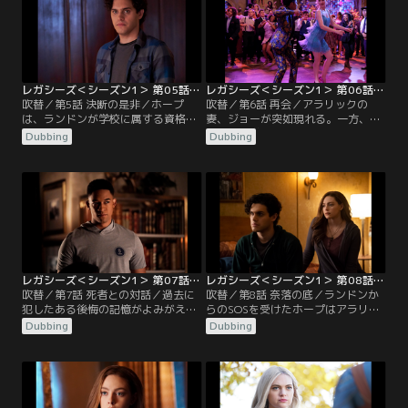
レガシーズ＜シーズン1＞ 第05話／吹替
レガシーズ＜シーズン1＞ 第06話／吹替
吹替／第5話 決断の是非／ホープ
吹替／第6話 再会／アラリックの
は、ランドンが学校に属する資格が
妻、ジョーが突如現れる。一方、ラ
あるかを調べるべく、彼の能力を調
ンドンが学校を去ったことで、ホー
Dubbing
Dubbing
査し始めるが…。
プとラファエルの間に亀裂が走る。
レガシーズ＜シーズン1＞ 第07話／吹替
レガシーズ＜シーズン1＞ 第08話／吹替
吹替／第7話 死者との対話／過去に
吹替／第8話 奈落の底／ランドンか
犯したある後悔の記憶がよみがえ
らのSOSを受けたホープはアラリッ
り、苦しむラファエル。一方、ホー
クと共に彼を探しに向かうが、追跡
Dubbing
Dubbing
プは心の奥底に自ら封印していた恐
中に彼の存在についての衝撃的な真
怖と向き合うこととなる。
実を知ってしまう。