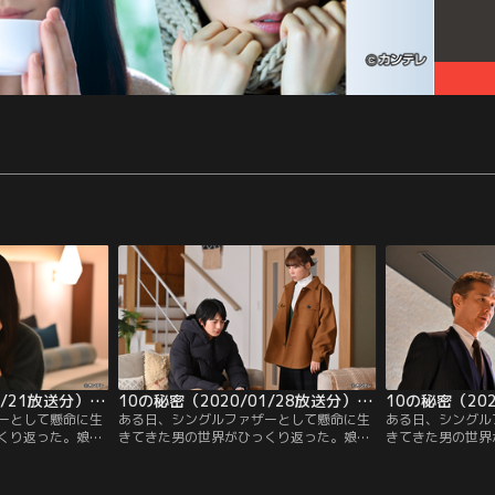
10の秘密（2020/01/21放送分）第02話
10の秘密（2020/01/28放送分）第03話
ーとして懸命に生
ある日、シングルファザーとして懸命に生
ある日、シングル
くり返った。娘が
きてきた男の世界がひっくり返った。娘が
きてきた男の世界
も少し前に姿を消
誘拐され、さらに、元妻も少し前に姿を消
誘拐され、さらに
につれて登場人物の
していた--。娘を探すにつれて登場人物の
していた--。娘
らかになっていく。
さまざまな“秘密”が明らかになっていく。
さまざまな“秘密