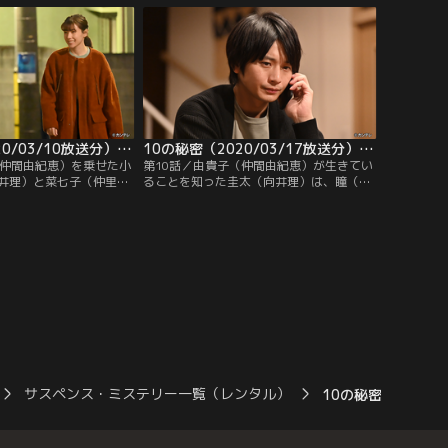
、愛のために守り抜いて
も失い、八方塞（ふさ）がりの圭太は、瞳
密が暴かれたとき、想像
との生活を取り戻すために金を工面しよう
と竜二（渡部篤郎）を訪ねる。しかし、良
い返事をもらうどころか…。
10の秘密（2020/03/10放送分）第09話
10の秘密（2020/03/17放送分）第10話（最終話）
（仲間由紀恵）を乗せた小
第10話／由貴子（仲間由紀恵）が生きてい
井理）と菜七子（仲里依
ることを知った圭太（向井理）は、瞳（山
発した。警察の調べによ
田杏奈）のためにも今度こそ元妻と決着を
はなく故意である可能性
つけようと決意する。奪われたパスポート
目は元夫の圭太にも向け
を取り戻すために必ず接触してくると確信
、翼（松村北斗）の母親が
した圭太は、由貴子からの連絡を待つこと
前の火事についても、新た
に。一方、翼（松村北斗）は新聞記者の只
。
見（長谷川朝晴）の手を借り…。
サスペンス・ミステリー一覧（レンタル）
10の秘密