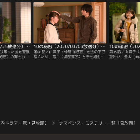
ために守り抜いて
家族、お金、権力、愛のために守り抜いて
家族、お金、権力
かれたとき、想像
きたそれぞれの秘密が暴かれたとき、想像
きたそれぞれの秘
を絶する展開が。
を絶する展開が。
10の秘密（2020/02/25放送分）第07話
10の秘密（2020/03/03放送分）第08話
）は奪った金を警察
第08話／由貴子（仲間由紀恵）を法の下で
第09話／由貴子
紀恵）の罪を公に
裁くため、竜二（渡部篤郎）と手を組むこ
型船が、圭太（向
いたはずの3億円
とにした圭太（向井理）。早速、長沼（佐
紗）の目の前で爆
た--。由貴子に金
野史郎）の失脚をもくろむ竜二の指示どお
り、爆発が事故で
圭太は竜二（渡部
り帝東建設の不正の証拠を週刊誌にリーク
が浮上し、疑いの
社長・長沼（佐野
する。ところがその矢先、竜二を尾行して
られる。 一方で
に手を貸す素振り
いた翼（松村北斗）から、菜七子（仲里依
亡くなった10年
を聞き出す。
紗）が竜二と2人で会っていたことを聞か
な事実が判明する
され愕然とする。
国内ドラマ一覧（見放題）
サスペンス・ミステリー一覧（見放題）