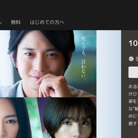
ル
無料
はじめての方へ
1
ある
がひ
姿を
な“
めに
絶す