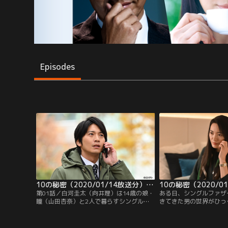
Episodes
10の秘密（2020/01/14放送分）第01話
第01話／白河圭太（向井理）は14歳の娘・
ある日、シングルファザ
瞳（山田杏奈）と2人で暮らすシングルフ
きてきた男の世界がひっ
ァザー。9年前、弁護士で上昇志向の強い
誘拐され、さらに、元妻
元妻・仙台由貴子（仲間由紀恵）が家を出
していた--。娘を探す
て行って以来、奮闘しながらも娘と良好な
さまざまな“秘密”が明