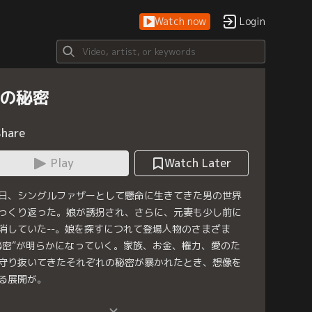
Watch now
Login
0の秘密
Share
Play
Watch Later
日、シングルファザーとして懸命に生きてきた男の世界
っくり返った。娘が誘拐され、さらに、元妻も少し前に
消していた--。娘を探すにつれて登場人物のさまざま
秘密”が明らかになっていく。家族、お金、権力、愛のた
守り抜いてきたそれぞれの秘密が暴かれたとき、想像を
る展開が。