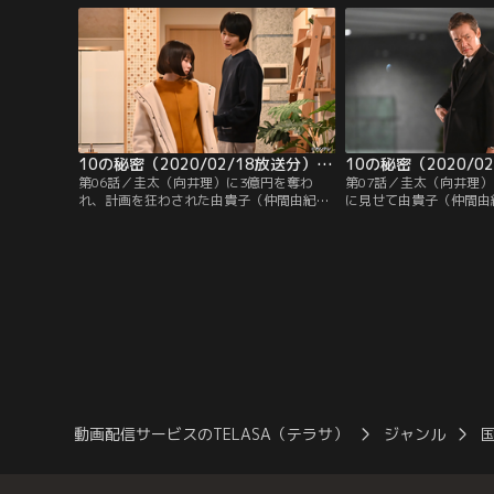
関係を築いてきた。ある日、圭太のもとに
家族、お金、権力、愛の
「娘は預かった。3日以内に仙台由貴子を
きたそれぞれの秘密が暴
探せ」と誘拐をほのめかす電話がかかって
を絶する展開が。
くる。
10の秘密（2020/02/18放送分）第06話
第06話／圭太（向井理）に3億円を奪わ
第07話／圭太（向井理
れ、計画を狂わされた由貴子（仲間由紀
に見せて由貴子（仲間由
恵）は怒りに震え、金を取り戻そうと躍起
しようとするが、隠して
になる。一方、圭太が大金を手にしたこと
はこつ然と姿を消してい
を知った菜七子（仲里依紗）は、瞳（山田
を奪い返されたと考えた
杏奈）のためだと自らを正当化する圭太を
篤郎）に接触。帝東建設
責めるが、瞳を誘拐した由貴子に返すこと
史郎）の失脚を狙う竜二
にも賛同できず、複雑な思いを抱えてい
を見せ、由貴子の居場所
た。
動画配信サービスのTELASA（テラサ）
ジャンル