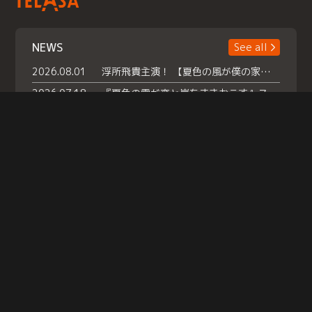
NEWS
See all
2026.08.01
浮所飛貴主演！ 【夏色の風が僕の家にやってきた】 本日よりテラサで独占配信スタート！
2026.07.18
『夏色の雲が恋と嵐をまきおこす』スペシャルメイキング 【Part1】2026年７月18日（土）23時30分～配信スタート！話題のシーンの裏側を大公開！豪華キャスト大集合！ 『武宮家 真夏の家族会議』開催！
2026.07.15
救命医・遥（今田）の《心揺さぶる過去》や、 麻酔科医・権野（船越英一郎）の《謎多きプライベート》など… 《知られざるエピソード》を独占配信！
Help
|
Company Profile
|
Act on Specified Commercial Transactions
|
Terms of Service
|
Privacy Policy
© TELASA CORPORATION, All Rights Reserved.