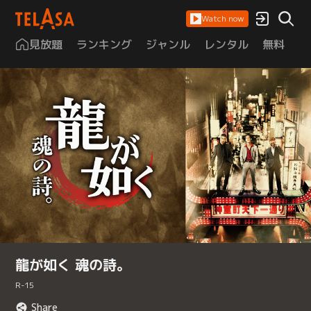
Watch now
見放題
ランキング
ジャンル
レンタル
無料
は
龍が如く 魂の詩。
R-15
Share