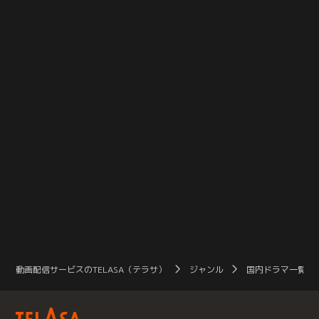
られ、借金苦の母親を抱えながら、
られ、借金苦の母親を抱えながら、
アジア最大の歓楽街・神室町で欲望
アジア最大の歓楽街・神室町で欲望
の頂点へ昇りつめていく。
の頂点へ昇りつめていく。
動画配信サービスのTELASA（テラサ）
ジャンル
国内ドラマ一覧（