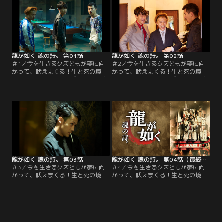
龍が如く 魂の詩。 第01話
龍が如く 魂の詩。 第02話
＃1／今を生きるクズどもが夢に向
＃2／今を生きるクズどもが夢に向
かって、吠えまくる！生と死の境界
かって、吠えまくる！生と死の境界
線で生きる若者たちの成り上がり物
線で生きる若者たちの成り上がり物
語。広島・尾道仁涯町。達也(葉山奨
語。広島・尾道仁涯町。達也(葉山奨
之)・浩一（矢本悠馬）・久人（福山
之)・浩一（矢本悠馬）・久人（福山
翔大）は地元で「最強の三人」を自
翔大）は地元で「最強の三人」を自
称する。先輩の不良には上前を撥ね
称する。先輩の不良には上前を撥ね
られ、借金苦の母親を抱えながら、
られ、借金苦の母親を抱えながら、
アジア最大の歓楽街・神室町で欲望
アジア最大の歓楽街・神室町で欲望
の頂点へ昇りつめていく。
の頂点へ昇りつめていく。
龍が如く 魂の詩。 第03話
龍が如く 魂の詩。 第04話（最終話）
＃3／今を生きるクズどもが夢に向
＃4／今を生きるクズどもが夢に向
かって、吠えまくる！生と死の境界
かって、吠えまくる！生と死の境界
線で生きる若者たちの成り上がり物
線で生きる若者たちの成り上がり物
語。広島・尾道仁涯町。達也(葉山奨
語。広島・尾道仁涯町。達也(葉山奨
之)・浩一（矢本悠馬）・久人（福山
之)・浩一（矢本悠馬）・久人（福山
翔大）は地元で「最強の三人」を自
翔大）は地元で「最強の三人」を自
称する。先輩の不良には上前を撥ね
称する。先輩の不良には上前を撥ね